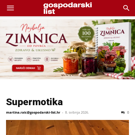
Supermotika
martina.raic@gospodarski-list.hr
-
8. svibnja 2026.
0