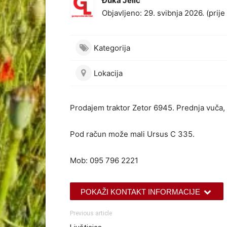
Đuka Jelić
Objavljeno: 29. svibnja 2026. (prij
Kategorija
Lokacija
Prodajem traktor Zetor 6945. Prednja vuča,
Pod račun može mali Ursus C 335.
Mob: 095 796 2221
POKAŽI KONTAKT INFORMACIJE
Previous article