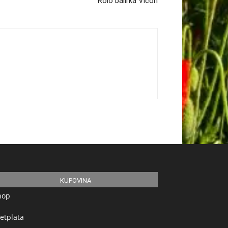
Rolo balirka Vicon
KUPOVINA
hop
etplata