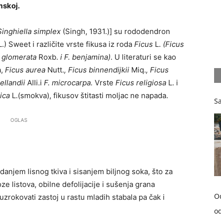
mskoj.
Singhiella simplex
(Singh, 1931.)] su rododendron
L.) Sweet i različite vrste fikusa iz roda
Ficus
L.
(Ficus
s glomerata
Roxb.
i F. benjamina)
. U literaturi se kao
a,
Ficus aurea
Nutt.
, Ficus binnendijkii
Miq.
, Ficus
lellandii
Alli.i
F. microcarpa.
Vrste
Ficus religiosa
L. i
rica
L.(smokva), fikusov štitasti moljac ne napada.
Sa
OGLAS
adanjem lisnog tkiva i sisanjem biljnog soka, što za
e listova, obilne defolijacije i sušenja grana
O
zrokovati zastoj u rastu mladih stabala pa čak i
od