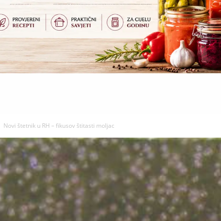
Novi štetnik u RH – fikusov štitasti moljac