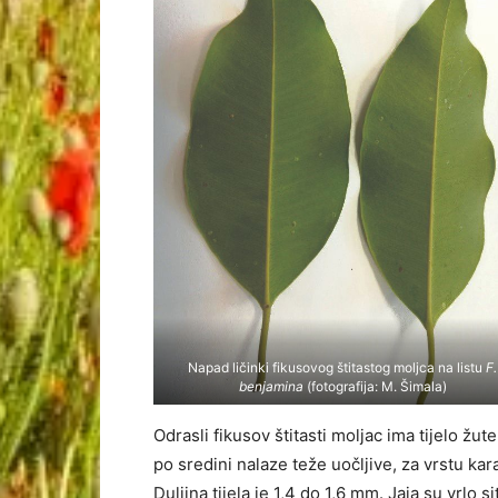
Napad ličinki fikusovog štitastog moljca na listu
F.
benjamina
(fotografija: M. Šimala)
Odrasli fikusov štitasti moljac ima tijelo žute
po sredini nalaze teže uočljive, za vrstu kara
Duljina tijela je 1,4 do 1,6 mm. Jaja su vrlo