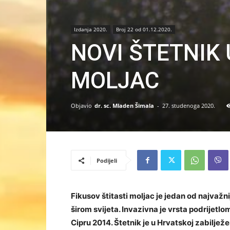
Izdanja 2020.
Broj 22 od 01.12.2020.
NOVI ŠTETNIK 
MOLJAC
Objavio
dr. sc. Mladen Šimala
-
27. studenoga 2020.
Podijeli
Fikusov štitasti moljac je jedan od najvažnij
širom svijeta. Invazivna je vrsta podrijetlo
Cipru 2014. Štetnik je u Hrvatskoj zabilje