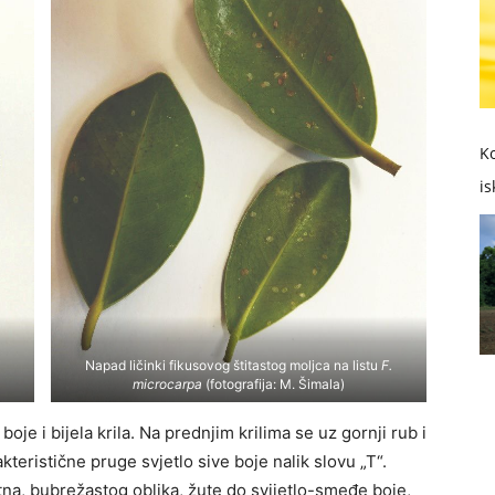
Ko
is
Napad ličinki fikusovog štitastog moljca na listu
F.
microcarpa
(fotografija: M. Šimala)
 boje i bijela krila. Na prednjim krilima se uz gornji rub i
kteristične pruge svjetlo sive boje nalik slovu „T“.
 sitna, bubrežastog oblika, žute do svijetlo-smeđe boje,