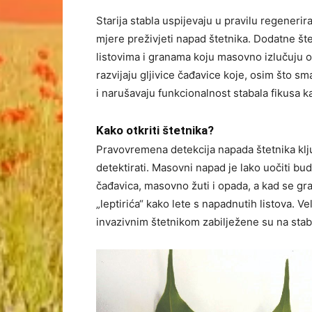
Starija stabla uspijevaju u pravilu regenerir
mjere preživjeti napad štetnika. Dodatne šte
listovima i granama koju masovno izlučuju odr
razvijaju gljivice čađavice koje, osim što s
i narušavaju funkcionalnost stabala fikusa k
Kako otkriti štetnika?
Pravovremena detekcija napada štetnika klju
detektirati. Masovni napad je lako uočiti budu
čađavica, masovno žuti i opada, a kad se gra
„leptirića“ kako lete s napadnutih listova. V
invazivnim štetnikom zabilježene su na stabli