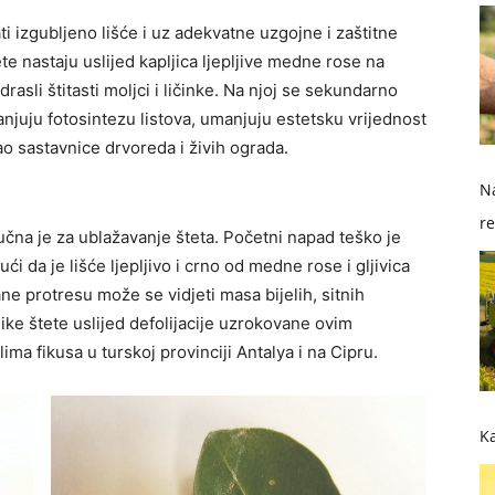
ati izgubljeno lišće i uz adekvatne uzgojne i zaštitne
te nastaju uslijed kapljica ljepljive medne rose na
asli štitasti moljci i ličinke. Na njoj se sekundarno
manjuju fotosintezu listova, umanjuju estetsku vrijednost
ao sastavnice drvoreda i živih ograda.
Na
re
čna je za ublažavanje šteta. Početni napad teško je
so
ći da je lišće ljepljivo i crno od medne rose i gljivica
ne protresu može se vidjeti masa bijelih, sitnih
elike štete uslijed defolijacije uzrokovane ovim
ma fikusa u turskoj provinciji Antalya i na Cipru.
Ka