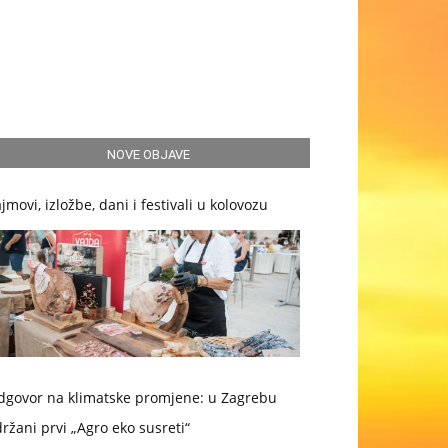
NOVE OBJAVE
jmovi, izložbe, dani i festivali u kolovozu
dgovor na klimatske promjene: u Zagrebu
ržani prvi „Agro eko susreti“