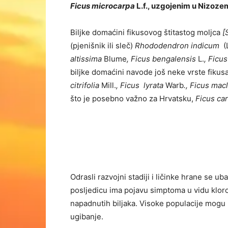
Ficus microcarpa
L.f., uzgojenim u Nizoze
Biljke domaćini fikusovog štitastog moljca
[
(pjenišnik ili sleč)
Rhododendron indicum
(
altissima
Blume
, Ficus bengalensis
L.
, Ficu
biljke domaćini navode još neke vrste fikus
citrifolia
Mill.
, Ficus lyrata
Warb
., Ficus mac
što je posebno važno za Hrvatsku,
Ficus ca
Odrasli razvojni stadiji i ličinke hrane se ub
posljedicu ima pojavu simptoma u vidu kloroz
napadnutih biljaka. Visoke populacije mogu u
ugibanje.