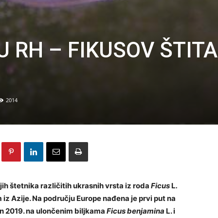
U RH – FIKUSOV ŠTITA
2014
ih štetnika različitih ukrasnih vrsta iz roda
Ficus
L
.
m iz Azije. Na području Europe nađena je prvi put na
žen 2019. na ulončenim biljkama
Ficus benjamina
L.
i