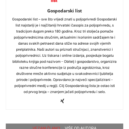
Gospodarski list
Gospodarski list – sve što vrijedi znati u poljoprivredi Gospodarski
list najstariji je i najčitaniji hrvatski časopis za poljoprivredu, s
tradicijom dugom preko 180 godina. Kroz tri stoljeća pomaže
poljoprivrednicima stručnim, aktualnim i korisnim sadržajem te i
danas svakih petnaest dana stiže na adrese svojih vjernih
pretplatnika. Naši autori su priznati stručnjaci, znanstvenici i
poljoprivrednici. Uz tiskana i online izdanja, posjeduje bogatu
biblioteku knjiga pod nazivom - Obitelj i gospodarstvo, organizira
razne stručne konferencije iz područja agrobiznisa, kroz
društvene mreže aktivno sudjeluje u svakodnevnici ljubitelja
prirode i poljoprivrede. Opravdano je najveći specijalizirani -
poljoprivredni medij u regiji. Cilj Gospodarskog lista je ostao isti
od prvog broja – znanjem jačati poljoprivredu i selo.
VEZANI ČLANCI
VIŠE OD AUTORA