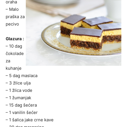
oraha
– Malo
praška za
pecivo
Glazura :
– 10 dag
čokolade
za
kuhanje
– 5 dag maslaca
– 3 žlice ulja
– 1 žlica vode
– 1 žumanjak
– 15 dag šećera
– 1 vanilin šećer
– 1 šalica jake crne kave