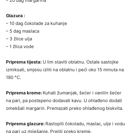
– 20 dag margarina
Glazura :
– 10 dag čokolade za kuhanje
– 5 dag maslaca
– 3 žlice ulja
– 1 žlica vode
Priprema tijesta:
U lim staviti oblatnu. Ostale sastojke
izmiksati, smjesu izliti na oblatnu i peći oko 15 minuta na
180 °C.
Priprema kreme:
Kuhati žumanjak, šećer i vanilin šećer
na pari, pa postepeno dodavati kavu. U ohlađeno dodati
omekšali margarin. Premazati preko ohlađenog biskvita.
Priprema glazure:
Rastopiti čokoladu, maslac, ulje i vodu
na pari uz miješanje. Preliti preko kreme.