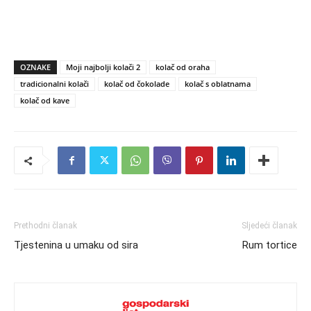
OZNAKE
Moji najbolji kolači 2
kolač od oraha
tradicionalni kolači
kolač od čokolade
kolač s oblatnama
kolač od kave
Prethodni članak
Sljedeći članak
Tjestenina u umaku od sira
Rum tortice