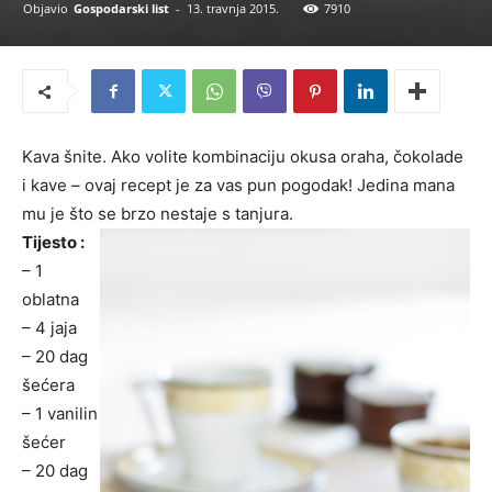
Objavio
Gospodarski list
-
13. travnja 2015.
7910
Kava šnite. Ako volite kombinaciju okusa oraha, čokolade
i kave – ovaj recept je za vas pun pogodak! Jedina mana
mu je što se brzo nestaje s tanjura.
Tijesto :
– 1
oblatna
– 4 jaja
– 20 dag
šećera
– 1 vanilin
šećer
– 20 dag