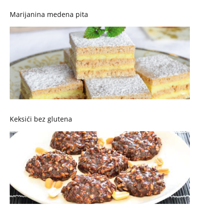
Marijanina medena pita
Keksići bez glutena