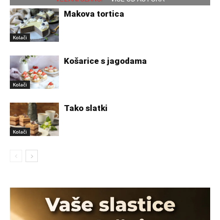
Makova tortica
Kolači
Košarice s jagodama
Kolači
Tako slatki
Kolači