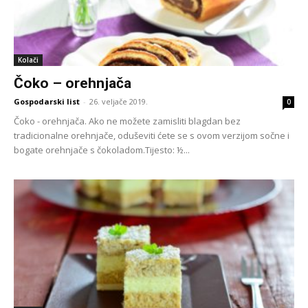
Kolači
Čoko – orehnjača
Gospodarski list
-
26. veljače 2019.
0
Čoko - orehnjača. Ako ne možete zamisliti blagdan bez
tradicionalne orehnjače, oduševiti ćete se s ovom verzijom sočne i
bogate orehnjače s čokoladom.Tijesto: ½...