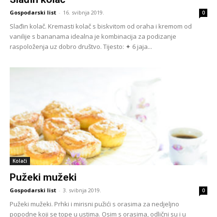
Gospodarski list
-
16. svibnja 2019.
0
Slađin kolač. Kremasti kolač s biskvitom od oraha i kremom od
vanilije s bananama idealna je kombinacija za podizanje
raspoloženja uz dobro društvo. Tijesto: ✦ 6 jaja...
Kolači
Pužeki mužeki
Gospodarski list
-
3. svibnja 2019.
0
Pužeki mužeki. Prhki i mirisni pužići s orasima za nedjeljno
popodne koji se tope u ustima. Osim s orasima, odlični su i u