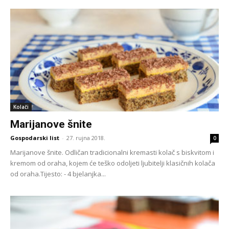
Kolači
Marijanove šnite
Gospodarski list
-
27. rujna 2018.
0
Marijanove šnite. Odličan tradicionalni kremasti kolač s biskvitom i
kremom od oraha, kojem će teško odoljeti ljubitelji klasičnih kolača
od oraha.Tijesto: - 4 bjelanjka...