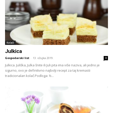
Kolači
Julkica
Gospodarski list
-
13. ožujka 2019.
0
Julkica. Juliška, Julka šnite ili Juli pita ima više naziva, ali jedno je
sigurno, ovo je definitivno najbolji recept za taj kremasti
tradicionalan kolač.Podloga: ½...