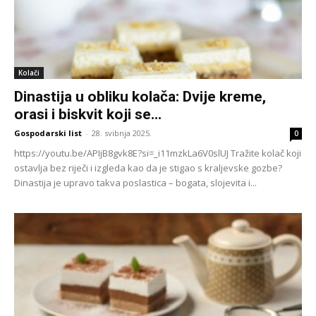
Kolači
Dinastija u obliku kolača: Dvije kreme,
orasi i biskvit koji se...
Gospodarski list
-
28. svibnja 2025.
0
https://youtu.be/APIjB8gvk8E?si=_i11mzkLa6V0slUJ Tražite kolač koji
ostavlja bez riječi i izgleda kao da je stigao s kraljevske gozbe?
Dinastija je upravo takva poslastica – bogata, slojevita i...