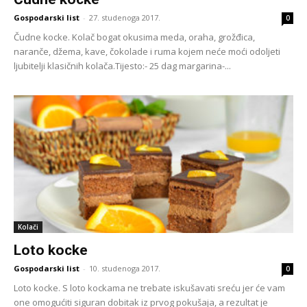
Gospodarski list
-
27. studenoga 2017.
0
Čudne kocke. Kolač bogat okusima meda, oraha, grožđica,
naranče, džema, kave, čokolade i ruma kojem neće moći odoljeti
ljubitelji klasičnih kolača.Tijesto:- 25 dag margarina-...
Kolači
Loto kocke
Gospodarski list
-
10. studenoga 2017.
0
Loto kocke. S loto kockama ne trebate iskušavati sreću jer će vam
one omogućiti siguran dobitak iz prvog pokušaja, a rezultat je