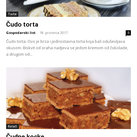
Torte
Čudo torta
Gospodarski list
-
18. prosinca 2017.
0
Čudo torta. Ovo je brza i jednostavna torta koja baš oduševljava
okusom. Biskvit od oraha nadjeva se jedom kremom od čokolade,
a drugom od...
Kolači
Čudne kocke