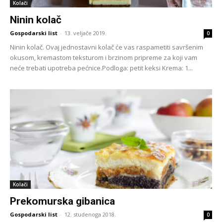
Kolači
Ninin kolač
Gospodarski list
-
13. veljače 2019.
0
Ninin kolač. Ovaj jednostavni kolač će vas raspametiti savršenim
okusom, kremastom teksturom i brzinom pripreme za koji vam
neće trebati upotreba pećnice.Podloga: petit keksi Krema: 1...
Kolači
Prekomurska gibanica
Gospodarski list
-
12. studenoga 2018.
0