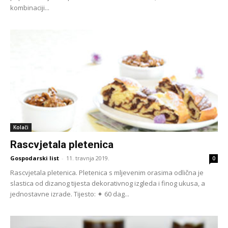
kombinaciji...
Kolači
Rascvjetala pletenica
Gospodarski list
-
11. travnja 2019.
0
Rascvjetala pletenica. Pletenica s mljevenim orasima odlična je
slastica od dizanog tijesta dekorativnog izgleda i finog ukusa, a
jednostavne izrade. Tijesto: ✦ 60 dag...