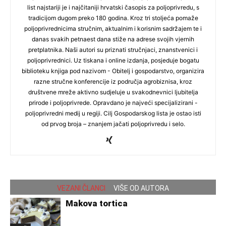
list najstariji je i najčitaniji hrvatski časopis za poljoprivredu, s
tradicijom dugom preko 180 godina. Kroz tri stoljeća pomaže
poljoprivrednicima stručnim, aktualnim i korisnim sadržajem te i
danas svakih petnaest dana stiže na adrese svojih vjernih
pretplatnika. Naši autori su priznati stručnjaci, znanstvenici i
poljoprivrednici. Uz tiskana i online izdanja, posjeduje bogatu
biblioteku knjiga pod nazivom - Obitelj i gospodarstvo, organizira
razne stručne konferencije iz područja agrobiznisa, kroz
društvene mreže aktivno sudjeluje u svakodnevnici ljubitelja
prirode i poljoprivrede. Opravdano je najveći specijalizirani -
poljoprivredni medij u regiji. Cilj Gospodarskog lista je ostao isti
od prvog broja – znanjem jačati poljoprivredu i selo.
VEZANI ČLANCI
VIŠE OD AUTORA
Makova tortica