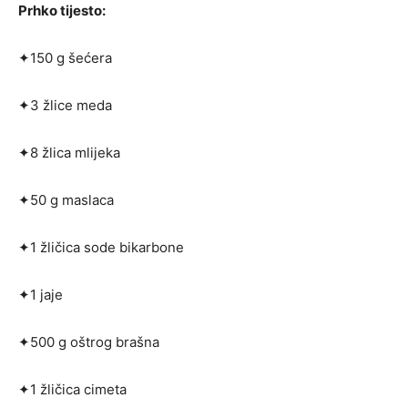
Prhko tijesto:
✦150 g šećera
✦3 žlice meda
✦8 žlica mlijeka
✦50 g maslaca
✦1 žličica sode bikarbone
✦1 jaje
✦500 g oštrog brašna
✦1 žličica cimeta