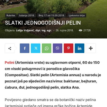
Rubrike
Izdanja 2018.
Broj 17 od 15.09.2018.
Ljekovito bilje
SLATKI JEDNOGODIŠNJI PELIN
Objavio
Lidija Vuljanić, dipl. ing. agr.
-
26. rujna 2018.
21728
Pelini
(Artemisia vrste) su uglavnom otporni, 60 do 150
cm visoki polugrmovi iz porodice glavočika
(Compositae). Slatki pelin (Artemisia annua) u narodu je
poznat još po sljedećim nazivima: baktunar, bejturan,
ćabura, đul, jednogodišnji pelin, slatka Ana.
Povijesno gledano smatra se da botanički naziv pelina
(artemisia) potječe od imena grčke božice Artemide