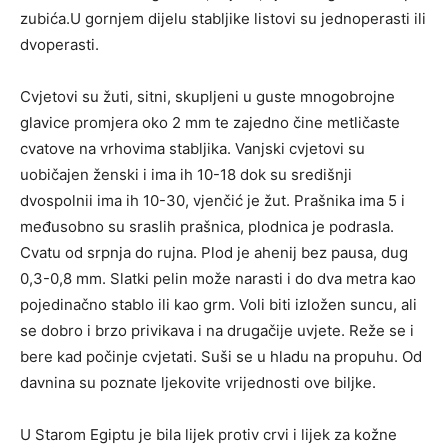
zubića.U gornjem dijelu stabljike listovi su jednoperasti ili
dvoperasti.
Cvjetovi su žuti, sitni, skupljeni u guste mnogobrojne
glavice promjera oko 2 mm te zajedno čine metličaste
cvatove na vrhovima stabljika. Vanjski cvjetovi su
uobičajen ženski i ima ih 10-18 dok su središnji
dvospolnii ima ih 10-30, vjenčić je žut. Prašnika ima 5 i
međusobno su sraslih prašnica, plodnica je podrasla.
Cvatu od srpnja do rujna. Plod je ahenij bez pausa, dug
0,3-0,8 mm. Slatki pelin može narasti i do dva metra kao
pojedinačno stablo ili kao grm. Voli biti izložen suncu, ali
se dobro i brzo privikava i na drugačije uvjete. Reže se i
bere kad počinje cvjetati. Suši se u hladu na propuhu. Od
davnina su poznate ljekovite vrijednosti ove biljke.
U Starom Egiptu je bila lijek protiv crvi i lijek za kožne