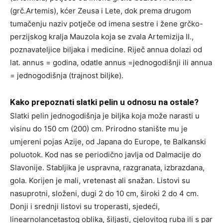
(grč.Artemis), kćer Zeusa i Lete, dok prema drugom
tumačenju naziv potječe od imena sestre i žene grčko-
perzijskog kralja Mauzola koja se zvala Artemizija II.,
poznavateljice biljaka i medicine. Riječ annua dolazi od
lat. annus = godina, odatle annus =jednogodišnji ili annua
= jednogodišnja (trajnost biljke).
Kako prepoznati slatki pelin u odnosu na ostale?
Slatki pelin jednogodišnja je biljka koja može narasti u
visinu do 150 cm (200) cm. Prirodno stanište mu je
umjereni pojas Azije, od Japana do Europe, te Balkanski
poluotok. Kod nas se periodično javlja od Dalmacije do
Slavonije. Stabljika je uspravna, razgranata, izbrazdana,
gola. Korijen je mali, vretenast ali snažan. Listovi su
nasuprotni, složeni, dugi 2 do 10 cm, široki 2 do 4 cm.
Donji i srednji listovi su troperasti, sjedeći,
linearnolancetastog oblika, šiljasti, cjelovitog ruba ili s par