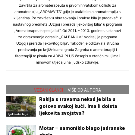
završila za aromaterapeuta u prvom hrvatskom učilištu za
aromaterapiju „AROMAVITA“ gdje je prakticirala aromaterapiju s
klijentima. Po završetku obrazovanja i prakse bila je predavač iz
nastavnog predmeta „Uzgoj i prerada ljekovitog bilja“ u programu
„Aromaterapeut-specijalist“. Od 2011. – 2013. godine u ustanovi
za obrazovanje odraslih „GALBANUM“ voditelj je programa
Uzgoj i prerada ljekovitog bilja“. Također je održavala stručna
predavanja po knjižnicama grada Zagreba o aromaterapiji i
fitoterapiji te pisala za ADIVA PLUS časopis o eteričnim uljima i
njihovom utjecaju na ljudsko zdravlje.
VEZANI ČLANCI
VIŠE OD AUTORA
Rakija s travama nekad je bila u
gotovo svakoj kući. Ima li doista
ljekovita svojstva?
Ljekovito bilje
Motar – samoniklo blago jadranske
obale