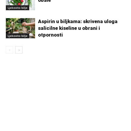
Ljekovito bilje
Aspirin u biljkama: skrivena uloga
salicilne kiseline u obrani i
otpornosti
Ljekovito bilje