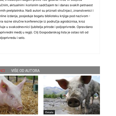
čnim, aktualnim i korisnim sadržajem te i danas svakih petnaest
nih pretplatnika. Naši autori su priznati stručnjaci, znanstvenici i
online izdanja, posjeduje bogatu biblioteku knjiga pod nazivom -
ira razne stručne konferencije iz područja agrobiznisa, kroz
uje u svakodnevnici ljubitelja prirode i poljoprivrede. Opravdano
oprivredni medij u regiji. Cilj Gospodarskog lista je ostao isti od
ljoprivredu i selo.
NCI
VIŠE OD AUTORA
Ostalo