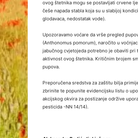
ovog štetnika mogu se postavljati crvene ljep
češe napada stabla koja su u slabijoj kondici
glodavaca, nedostatak vode).
Upozoravamo voćare da vrše pregled pupov
(Anthonomus pomorum), naročito u voćnjacima
jabučnog cvjetojeda potrebno je obaviti pri
aktivnost ovog štetnika. Kritičnim brojem s
pupova.
Preporučena sredstva za zaštitu bilja primi
zbrinite te popunite evidencijsku listu o upo
akcijskog okvira za postizanje održive upor
pesticida -NN 14/14).