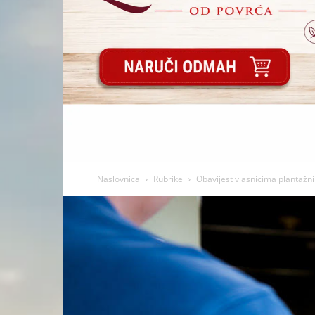
Naslovnica
Rubrike
Obavijest vlasnicima plantažn