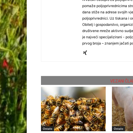
pomaže poljoprivrednicima stru
dana stiže na adrese svojih vjer
poljoprivrednici. Uz tiskana i 
Obitelj i gospodarstvo, organiz
društvene mreže aktivno sudjel
je najveći specijalizirani - polj
prvog broja – znanjem jačati po
VEZANI ČLA
Ostalo
Ostalo