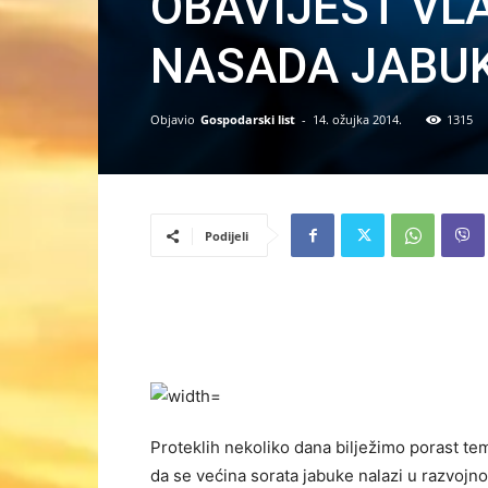
OBAVIJEST VL
NASADA JABUK
Objavio
Gospodarski list
-
14. ožujka 2014.
1315
Podijeli
Proteklih nekoliko dana bilježimo porast t
da se većina sorata jabuke nalazi u razvojno