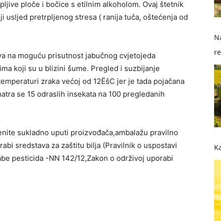
ljive ploče i bočice s etilnim alkoholom. Ovaj štetnik
ji usljed pretrpljenog stresa ( ranija tuča, oštećenja od
Na
re
a na moguću prisutnost jabučnog cvjetojeda
so
 koji su u blizini šume. Pregled i suzbijanje
 temperaturi zraka većoj od 12ËšC jer je tada pojačana
matra se 15 odraslih insekata na 100 pregledanih
jenite sukladno uputi proizvođača,ambalažu pravilno
rabi sredstava za zaštitu bilja (Pravilnik o uspostavi
Ka
abe pesticida -NN 142/12,Zakon o održivoj uporabi