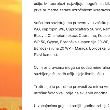
ušiju. Meteorolozi najavljuju mogućnost ki
prve primarne zaraze uzročnikom krastavosti
Voćarima savjetujemo preventivnu zaštitu 
WG, Kupropin WP, Cuprocaffaro 50 WP, Ra
Blauvit, Champion tekući, Cuproline, Kocide
WP 50, Gypso, Bordoška suspenzija 20 WP, 
Bordoška juha 20 WP – Manica, Bordoška juh
Plavi kamen.).
Ovim pripravcima mogu se dodati mineralna ulj
suzbijanja štitastih ušiju i jaja lisnih ušiju.
Tretiranje je potrebno provesti za mirna vr
utrošak škropiva i prije najavljenih oborina.
U voćnjacima gdje su ranijih godina zabilje