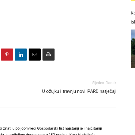
Ko
is
Sljedeći članak
U ožujku i travnju novi IPARD natječaji
i znati u poljoprivredi Gospodarski list najstariji je i najčitaniji
du, s tradicijom dugom preko 180 godina. Kroz tri stoljeća