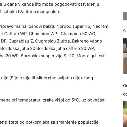
še u dane vikenda što može pogodovati ostvarenju
 jabuka (Venturia inaequalis).
pripravcima na osnovi bakra: Nordox super 75, Neoram
Sa
me Caffaro WP, Champion WP , Champion 50 WG,
 DF, Cuprablau Z, Cuprablau Z ultra, Bakreno vapno
Bordoška juha 20 Bordoška juha caffaro 20 WP,
a 20 WP, Bordoška suspenzija S -20, Modra galica ili
a (Bijelo ulje ili Mineralno svijetlo ulje) zbog
O
od
emena pri temperaturi zraka višoj od 5°C. uz povećani
žene štete od potkornjaka za smanjenje populacije