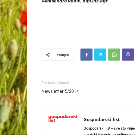
Aleksandra Radić, dipl.inž.agr
Podijeli
Prethodni članak
Newsletter 5/2014
Gospodarski list
Gospodarski list – sve što vrijed
hrvatski časopis za poljoprivre