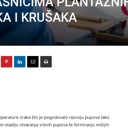
ASNICIMA PLANTAŽNI
A I KRUŠAKA
emperature zraka što je pogodovalo razvoju pupova tako
m stadiju otvaranja vršnih pupova te formiranju mišijih