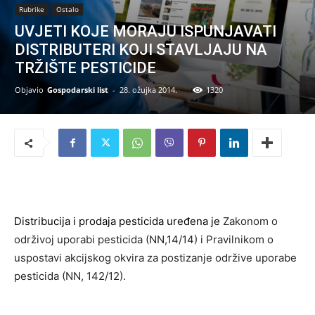
Rubrike
Ostalo
UVJETI KOJE MORAJU ISPUNJAVATI
DISTRIBUTERI KOJI STAVLJAJU NA
TRŽIŠTE PESTICIDE
Objavio
Gospodarski list
-
28. ožujka 2014.
1320
Distribucija i prodaja pesticida uređena je
Zakonom o
održivoj uporabi pesticida (NN,14/14) i Pravilnikom o
uspostavi akcijskog okvira za postizanje održive uporabe
pesticida (NN, 142/12).