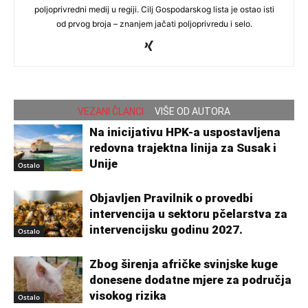
poljoprivredni medij u regiji. Cilj Gospodarskog lista je ostao isti
od prvog broja – znanjem jačati poljoprivredu i selo.
VEZANI ČLANCI
VIŠE OD AUTORA
Na inicijativu HPK-a uspostavljena
redovna trajektna linija za Susak i
Unije
Ostalo
Objavljen Pravilnik o provedbi
intervencija u sektoru pčelarstva za
intervencijsku godinu 2027.
Ostalo
Zbog širenja afričke svinjske kuge
donesene dodatne mjere za područja
visokog rizika
Ostalo