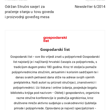
Održan Stručni savjet za
Newsletter 6/2014
praćenje stanja u tovu goveda
i proizvodnji goveđeg mesa
Gospodarski list
Gospodarski list – sve što vrijedi znati u poljoprivredi Gospodarski
list najstariji je i najčitaniji hrvatski časopis za poljoprivredu, s
tradicijom dugom preko 180 godina. Kroz tri stoljeća pomaže
poljoprivrednicima stručnim, aktualnim i korisnim sadržajem te i
danas svakih petnaest dana stiže na adrese svojih vjernih
pretplatnika. Naši autori su priznati stručnjaci, znanstvenici i
poljoprivrednici. Uz tiskana i online izdanja, posjeduje bogatu
biblioteku knjiga pod nazivom - Obitelj i gospodarstvo, organizira
razne stručne konferencije iz područja agrobiznisa, kroz
društvene mreže aktivno sudjeluje u svakodnevnici ljubitelja
prirode i poljoprivrede. Opravdano je najveći specijalizirani -