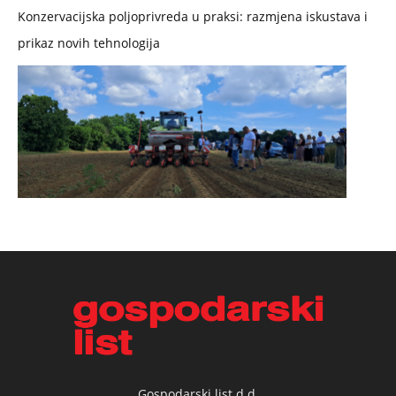
Konzervacijska poljoprivreda u praksi: razmjena iskustava i
prikaz novih tehnologija
Gospodarski list d.d.