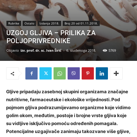
Rubrike
Ostalo
Izdanja 2018.
Broj 20 od 01.11.2018.
UZGOJ GLJIVA – PRILIKA ZA
POLJOPRIVREDNIKE
Objavio
izv. prof. dr. sc. Ivan Širić
-
6. studenoga 2018.
5769
Gljive pripadaju zasebnoj skupini organizama značajne
nutritivne, farmaceutske i ekološke vrijednosti. Pod
pojmom gljiva podrazumijevamo organizme koje vidimo
golim okom, međutim, postoje i brojne vrste gljiva koje
su vidljive isključivo pomoću određenih pomagala.
Potencijalne uzgajivače zanimaju takozvane više gljive,