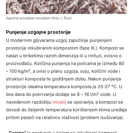
Supstrat prorašten micelijem (foto: I. Širić)
Punjenje uzgojne prostorije
U modernim gljivarama uzgoj započinje punjenjem
prostorije inkubiranim kompostom (faze III.). Kompost se
nalazi u briketima raznih dimenzija ili u rinfuzi, ovisno o
proizvođaču. Količina punjenja na policama je između 80
– 100 kg/m², a ovisi o planu uzgoja, soju, količini vode i
strukturi komposta te godišnjem dobu. Nakon punjenja
prostorije idealna temperatura komposta je 25-27 °C. U
2
dva dana do pokrivanja dodaje se 8 – 16 l/m
vode. U
navedenom razdoblju
micelij
se oporavlja, a kompost se
dovodi do željenih temperatura korištenjem klima uređaja
pritom pazeći na relativnu vlažnost (problem isušivanja).
„Cacing“
je postupak u kojem se inkubirani kompost