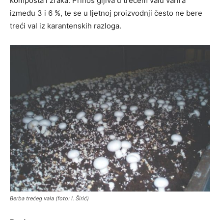
komposta i zraka. Prinos gljiva u trećem valu varira
između 3 i 6 %, te se u ljetnoj proizvodnji često ne bere
treći val iz karantenskih razloga.
Berba trećeg vala (foto: I. Širić)