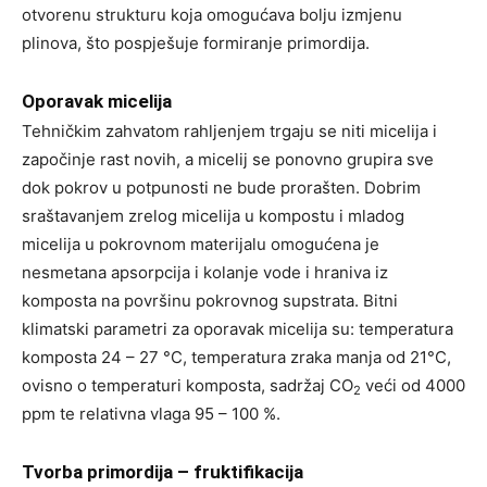
otvorenu strukturu koja omogućava bolju izmjenu
plinova, što pospješuje formiranje primordija.
Oporavak micelija
Tehničkim zahvatom rahljenjem trgaju se niti micelija i
započinje rast novih, a micelij se ponovno grupira sve
dok pokrov u potpunosti ne bude prorašten. Dobrim
sraštavanjem zrelog micelija u kompostu i mladog
micelija u pokrovnom materijalu omogućena je
nesmetana apsorpcija i kolanje vode i hraniva iz
komposta na površinu pokrovnog supstrata. Bitni
klimatski parametri za oporavak micelija su: temperatura
komposta 24 – 27 °C, temperatura zraka manja od 21°C,
ovisno o temperaturi komposta, sadržaj CO
veći od 4000
2
ppm te relativna vlaga 95 – 100 %.
Tvorba primordija – fruktifikacija