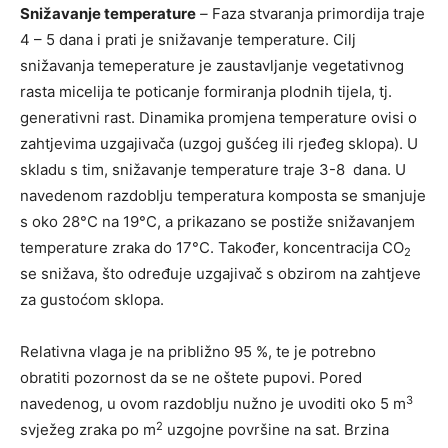
Snižavanje temperature
–
Faza stvaranja primordija traje
4 – 5 dana i prati je snižavanje temperature. Cilj
snižavanja temeperature je zaustavljanje vegetativnog
rasta micelija te poticanje formiranja plodnih tijela, tj.
generativni rast. Dinamika promjena temperature ovisi o
zahtjevima uzgajivača (uzgoj gušćeg ili rjeđeg sklopa). U
skladu s tim, snižavanje temperature traje 3-8 dana. U
navedenom razdoblju temperatura komposta se smanjuje
s oko 28°C na 19°C, a prikazano se postiže snižavanjem
temperature zraka do 17°C. Također, koncentracija CO
2
se snižava, što određuje uzgajivač s obzirom na zahtjeve
za gustoćom sklopa.
Relativna vlaga je na približno 95 %, te je potrebno
obratiti pozornost da se ne oštete pupovi. Pored
3
navedenog, u ovom razdoblju nužno je uvoditi oko 5 m
2
svježeg zraka po m
uzgojne površine na sat. Brzina