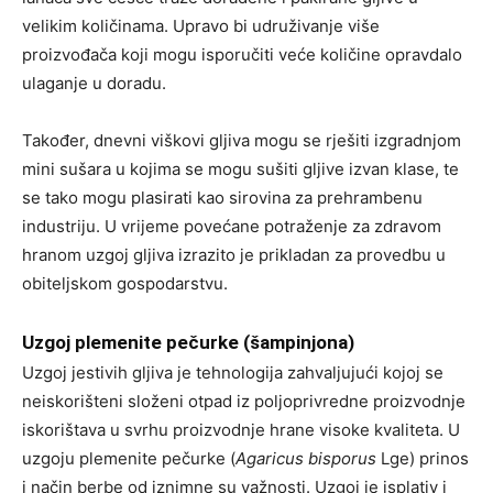
velikim količinama. Upravo bi udruživanje više
proizvođača koji mogu isporučiti veće količine opravdalo
ulaganje u doradu.
Također, dnevni viškovi gljiva mogu se rješiti izgradnjom
mini sušara u kojima se mogu sušiti gljive izvan klase, te
se tako mogu plasirati kao sirovina za prehrambenu
industriju. U vrijeme povećane potraženje za zdravom
hranom uzgoj gljiva izrazito je prikladan za provedbu u
obiteljskom gospodarstvu.
Uzgoj plemenite pečurke (šampinjona)
Uzgoj jestivih gljiva je tehnologija zahvaljujući kojoj se
neiskorišteni složeni otpad iz poljoprivredne proizvodnje
iskorištava u svrhu proizvodnje hrane visoke kvaliteta. U
uzgoju plemenite pečurke (
Agaricus bisporus
Lge) prinos
i način berbe od iznimne su važnosti. Uzgoj je isplativ i