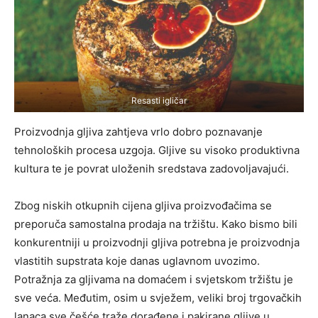
Resasti igličar
Proizvodnja gljiva zahtjeva vrlo dobro poznavanje
tehnoloških procesa uzgoja. Gljive su visoko produktivna
kultura te je povrat uloženih sredstava zadovoljavajući.
Zbog niskih otkupnih cijena gljiva proizvođačima se
preporuča samostalna prodaja na tržištu. Kako bismo bili
konkurentniji u proizvodnji gljiva potrebna je proizvodnja
vlastitih supstrata koje danas uglavnom uvozimo.
Potražnja za gljivama na domaćem i svjetskom tržištu je
sve veća. Međutim, osim u svježem, veliki broj trgovačkih
lanaca sve češće traže dorađene i pakirane gljive u