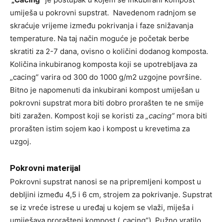
umiješa u pokrovni supstrat. Navedenom radnjom se
skraćuje vrijeme između pokrivanja i faze snižavanja
temperature. Na taj način moguće je početak berbe
skratiti za 2-7 dana, ovisno o količini dodanog komposta.
Količina inkubiranog komposta koji se upotrebljava za
„cacing“ varira od 300 do 1000 g/m2 uzgojne površine.
Bitno je napomenuti da inkubirani kompost umiješan u
pokrovni supstrat mora biti dobro prorašten te ne smije
biti zaražen. Kompost koji se koristi za
„cacing“
mora biti
prorašten istim sojem kao i kompost u krevetima za
uzgoj.
Pokrovni materijal
Pokrovni supstrat nanosi se na pripremljeni kompost u
debljini između 4,5 i 6 cm, strojem za pokrivanje. Supstrat
se iz vreće istrese u uređaj u kojem se vlaži, miješa i
umiješava prorašteni kompost („cacing“). Pužno vratilo