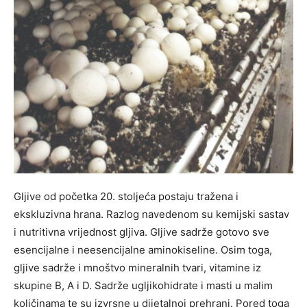
Gljive od početka 20. stoljeća postaju tražena i
ekskluzivna hrana. Razlog navedenom su kemijski sastav
i nutritivna vrijednost gljiva. Gljive sadrže gotovo sve
esencijalne i neesencijalne aminokiseline. Osim toga,
gljive sadrže i mnoštvo mineralnih tvari, vitamine iz
skupine B, A i D. Sadrže ugljikohidrate i masti u malim
količinama te su izvrsne u dijetalnoj prehrani. Pored toga