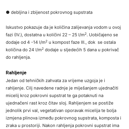
● debljina i zbijenost pokrovnog supstrata
Iskustvo pokazuje da je količina zalijevanja vodom u ovoj
2
fazi (IV.), dostatna u količini 22 – 25 l/m
. Uobičajeno se
2
dodaje od 4 -14 l/m
u kompost faze III., dok se ostala
2
količina do 24 l/m
dodaje u sljedećih 5 dana u pokrivač
do rahljenja.
Rahljenje
Jedan od tehničkih zahvata za vrijeme uzgoja je i
rahljenje. Cilj navedene radnje je miješanjem ujednačiti
micelij kroz pokrovni supstrat te ga potaknuti na
ujednačeni rast kroz čitav sloj. Rahljenjem se postiže
jednolik prvi val, vegetativan oporavak micelija te bolja
izmjena plinova između pokrovnog supstrata, komposta i
zraka u prostoriji. Nakon rahljenja pokrovni supstrat ima