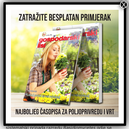
● mogućnost proizvodnje tijekom cijele godine
● kratki ciklusi uzgoja
● iznimno dobra hranidbena vrijednost, dok njezina
ljekovita svojstva još nisu dovoljno poznata
● kilogram svježe bukovače I. klase na malo postiže
cijenu od oko 25 kuna, a na veliko oko 15 kuna
Kao i vrsta plemenita pečurka, gljiva bukovača prema
načinu ishrane pripada saprotrofnim gljivama, tj. raste i
razvija se na mrtvoj oganskoj tvari. Većinu uzgajanih
gljiva (saprotrofa) možemo podijeliti prema tome da li
žive na ferementiranoj podlozi (plemenita pečurka) ili
nefermentiranoj organskoj podlozi (bukovača). Bukovača
sistematski pripada razredu
Basidiomycetes
gdje se