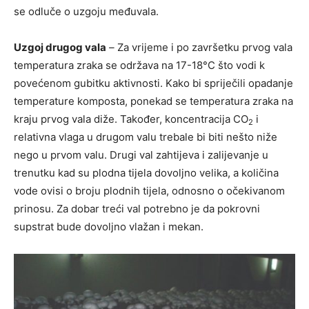
se odluče o uzgoju međuvala.
Uzgoj drugog vala
–
Za vrijeme i po završetku prvog vala
temperatura zraka se održava na 17-18°C što vodi k
povećenom gubitku aktivnosti. Kako bi spriječili opadanje
temperature komposta, ponekad se temperatura zraka na
kraju prvog vala diže. Također, koncentracija CO
i
2
relativna vlaga u drugom valu trebale bi biti nešto niže
nego u prvom valu. Drugi val zahtijeva i zalijevanje u
trenutku kad su plodna tijela dovoljno velika, a količina
vode ovisi o broju plodnih tijela, odnosno o očekivanom
prinosu. Za dobar treći val potrebno je da pokrovni
supstrat bude dovoljno vlažan i mekan.