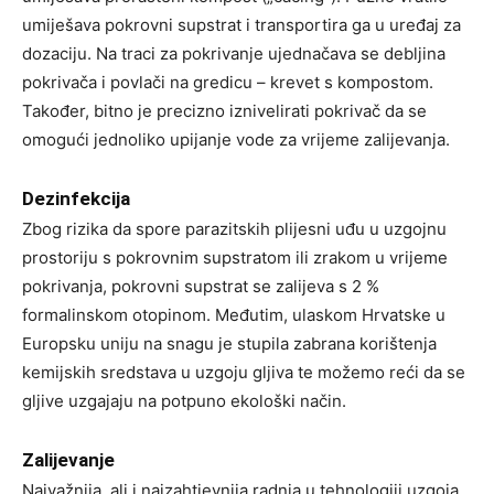
umiješava pokrovni supstrat i transportira ga u uređaj za
dozaciju. Na traci za pokrivanje ujednačava se debljina
pokrivača i povlači na gredicu – krevet s kompostom.
Također, bitno je precizno iznivelirati pokrivač da se
omogući jednoliko upijanje vode za vrijeme zalijevanja.
Dezinfekcija
Zbog rizika da spore parazitskih plijesni uđu u uzgojnu
prostoriju s pokrovnim supstratom ili zrakom u vrijeme
pokrivanja, pokrovni supstrat se zalijeva s 2 %
formalinskom otopinom. Međutim, ulaskom Hrvatske u
Europsku uniju na snagu je stupila zabrana korištenja
kemijskih sredstava u uzgoju gljiva te možemo reći da se
gljive uzgajaju na potpuno ekološki način.
Zalijevanje
Najvažnija, ali i najzahtjevnija radnja u tehnologiji uzgoja