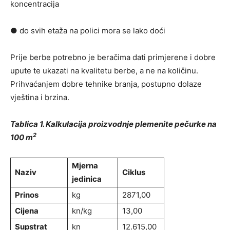
koncentracija
● do svih etaža na polici mora se lako doći
Prije berbe potrebno je beračima dati primjerene i dobre
upute te ukazati na kvalitetu berbe, a ne na količinu.
Prihvaćanjem dobre tehnike branja, postupno dolaze
vještina i brzina.
Tablica 1. Kalkulacija proizvodnje plemenite pečurke na
2
100 m
Mjerna
Naziv
Ciklus
jedinica
Prinos
kg
2871,00
Cijena
kn/kg
13,00
Supstrat
kn
12.615,00