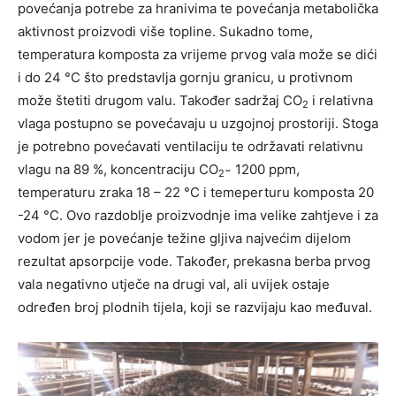
povećanja potrebe za hranivima te povećanja metabolička
aktivnost proizvodi više topline. Sukadno tome,
temperatura komposta za vrijeme prvog vala može se dići
i do 24 °C što predstavlja gornju granicu, u protivnom
može štetiti drugom valu. Također sadržaj CO
i relativna
2
vlaga postupno se povećavaju u uzgojnoj prostoriji. Stoga
je potrebno povećavati ventilaciju te održavati relativnu
vlagu na 89 %, koncentraciju CO
̴ 1200 ppm,
2
temperaturu zraka 18 – 22 °C i temeperturu komposta 20
-24 °C. Ovo razdoblje proizvodnje ima velike zahtjeve i za
vodom jer je povećanje težine gljiva najvećim dijelom
rezultat apsorpcije vode. Također, prekasna berba prvog
vala negativno utječe na drugi val, ali uvijek ostaje
određen broj plodnih tijela, koji se razvijaju kao međuval.