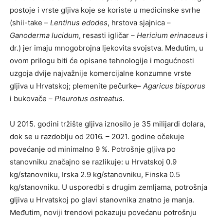
postoje i vrste gljiva koje se koriste u medicinske svrhe
(shii-take –
Lentinus edodes
, hrstova sjajnica –
Ganoderma lucidum
, resasti igličar –
Hericium erinaceus
i
dr.) jer imaju mnogobrojna ljekovita svojstva. Međutim, u
ovom prilogu biti će opisane tehnologije i mogućnosti
uzgoja dvije najvažnije komercijalne konzumne vrste
gljiva u Hrvatskoj; plemenite pečurke–
Agaricus bisporus
i bukovače –
Pleurotus ostreatus
.
U 2015. godini tržište gljiva iznosilo je 35 milijardi dolara,
dok se u razdoblju od 2016. – 2021. godine očekuje
povećanje od minimalno 9 %. Potrošnje gljiva po
stanovniku značajno se razlikuje: u Hrvatskoj 0.9
kg/stanovniku, Irska 2.9 kg/stanovniku, Finska 0.5
kg/stanovniku. U usporedbi s drugim zemljama, potrošnja
gljiva u Hrvatskoj po glavi stanovnika znatno je manja.
Međutim, noviji trendovi pokazuju povećanu potrošnju