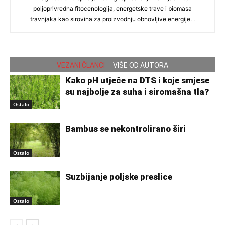
poljoprivredna fitocenologija, energetske trave i biomasa
travnjaka kao sirovina za proizvodnju obnovljive energije. .
VEZANI ČLANCI
VIŠE OD AUTORA
Kako pH utječe na DTS i koje smjese
su najbolje za suha i siromašna tla?
Ostalo
Bambus se nekontrolirano širi
Ostalo
Suzbijanje poljske preslice
Ostalo