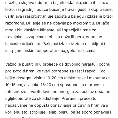
i razbija slojeve odumrlih biljnih ostataka, čime ih izlaže
bržoj razgradnji, potiče busanje trava i gušći sklop tratine,
usitnjava i rasprostranjuje zaostalu balegu i izlaže je bržoj
razgradnji. Drljanje se ne obavlja po mokrom tlu. Drljače
mogu biti klasične klinaste, ali i specijalizirane za
travnjake sa zupcima u obliku noža ili pera, odnosno
lančaste drljače itd. Pašnjaci izlaze iz zime oslabljeni i
iscrpljeni niskim temperaturama, golomrazicama…
Važno je pustiti ih u proljeće da dovoljno narastu i počnu
proizvoditi hranjive tvari potrebne za rast i razvoj. Kad
biljke dosegnu visinu 10-20 cm (niske trave i mahunarke
10-15 cm, a visoke 15-20 cm) sposobne su u procesu
fotosinteze stvoriti dovoljno energije za rast, uz dodatne
ugljikohidrate za skladištenje. Prerano i prečesto
napasivanje ne dopušta obnavljanje pričuvnih hraniva u
korijenu što iscrpljuje i slabi biljku, pa se sporo obnavlja i