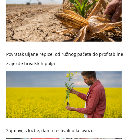
Povratak uljane repice: od ružnog pačeta do profitabilne
zvijezde hrvatskih polja
Sajmovi, izložbe, dani i festivali u kolovozu