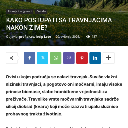
Pitanja i odgovori
Ostalo
KAKO POSTUPATI SA TRAVNJACIMA
NAKON ZIME?
Objavio
prof.dr.sc. Josip Leto
-
20. svibnja 2026.
137
Ovisi u kojm području se nalazi travnjak. Suviše vlažni
nizinski travnjaci, a pogotovo oni močvarni, imaju visoke
prinose biomase, slabe hranidbene vrijednosti za
preživače. Travolike vrste močvarnih travnjaka sadrže
silicij dioksid (kvarc) koji može izazvati upalu sluznice
probavnog trakta životinje.