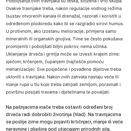
Poboljšanja ovih travnjaka su teška, složena i vrlo skupa.
Ovakve travnjake treba, nakon regulacije vodnog režima
(sustav otvorenih kanala ili drenaža), razorati i koristiti u
određenom plodoredu kako bi se razgradio sirovi humus.
U protivnom, ako izostanu melioracije, primjena samo
mineralnih ili organskih gnojiva. Time se često pokušava
promijeniti i poboljšati biljni pokrov, nema učinka.
Uklanjanje drveća i grmlja može se izvesti krajem zime:
sječom, krčenjem, čupanjem (najčešće pomoću
mehanizacije). Sve posječene i povađene dijelove treba
ukloniti s travnjaka. Nakon ovih zahvata nastaju veće ili
manje rupe u tlu koje treba zatrpati zemljom, poravnati i
površinu posijati travama i djetelinama te povaljati.
Na pašnjacima inače treba ostaviti određeni broj
drveća radi dobrobiti životinja (hlad). Na travnjacima
se poslije zime mogu pojaviti krtičnjaci, manje ili veće
neravnine i plješine pod utjecajem prirodnih sila,