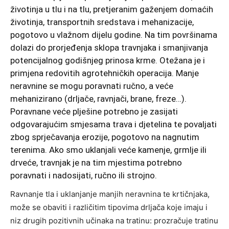
životinja u tlu i na tlu, pretjeranim gaženjem domaćih
životinja, transportnih sredstava i mehanizacije,
pogotovo u vlažnom dijelu godine. Na tim površinama
dolazi do prorjeđenja sklopa travnjaka i smanjivanja
potencijalnog godišnjeg prinosa krme. Otežana je i
primjena redovitih agrotehničkih operacija. Manje
neravnine se mogu poravnati ručno, a veće
mehanizirano (drljače, ravnjači, brane, freze…).
Poravnane veće plješine potrebno je zasijati
odgovarajućim smjesama trava i djetelina te povaljati
zbog sprječavanja erozije, pogotovo na nagnutim
terenima. Ako smo uklanjali veće kamenje, grmlje ili
drveće, travnjak je na tim mjestima potrebno
poravnati i nadosijati, ručno ili strojno.
Ravnanje tla i uklanjanje manjih neravnina te krtičnjaka,
može se obaviti i različitim tipovima drljača koje imaju i
niz drugih pozitivnih učinaka na tratinu: prozračuje tratinu