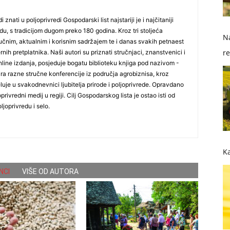
i znati u poljoprivredi Gospodarski list najstariji je i najčitaniji
du, s tradicijom dugom preko 180 godina. Kroz tri stoljeća
Na
čnim, aktualnim i korisnim sadržajem te i danas svakih petnaest
re
nih pretplatnika. Naši autori su priznati stručnjaci, znanstvenici i
online izdanja, posjeduje bogatu biblioteku knjiga pod nazivom -
so
ira razne stručne konferencije iz područja agrobiznisa, kroz
uje u svakodnevnici ljubitelja prirode i poljoprivrede. Opravdano
oprivredni medij u regiji. Cilj Gospodarskog lista je ostao isti od
ljoprivredu i selo.
Ka
NCI
VIŠE OD AUTORA