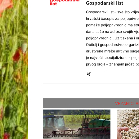
Gospodarski list
Gospodarski list – sve što vrijed
hrvatski časopis za poljoprivre
pomaže poljoprivrednicima stru
dana stiže na adrese svojih vjer
poljoprivrednici. Uz tiskana i 
Obitelj i gospodarstvo, organiz
društvene mreže aktivno sudjel
je najveći specijalizirani - polj
prvog broja – znanjem jačati po
VEZANI ČLA