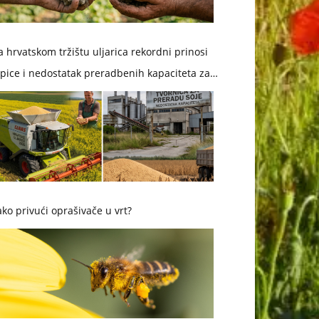
 hrvatskom tržištu uljarica rekordni prinosi
pice i nedostatak preradbenih kapaciteta za
ju
ko privući oprašivače u vrt?