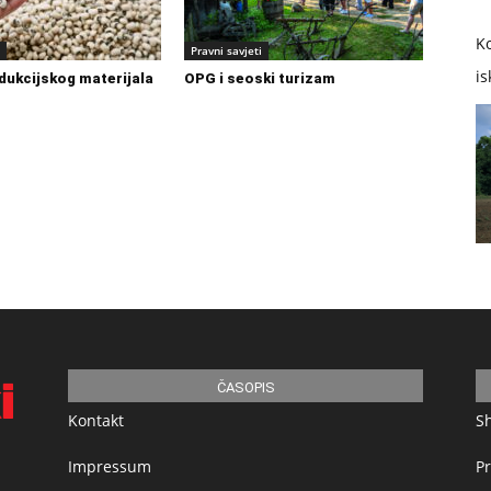
Ko
Pravni savjeti
is
dukcijskog materijala
OPG i seoski turizam
ČASOPIS
Kontakt
S
Impressum
Pr