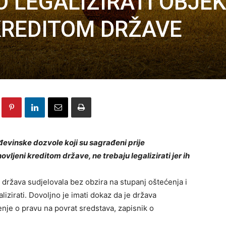
 LEGALIZIRATI OBJE
REDITOM DRŽAVE
ađevinske dozvole koji su sagrađeni prije
vljeni kreditom države, ne trebaju legalizirati jer ih
 država sudjelovala bez obzira na stupanj oštećenja i
izirati. Dovoljno je imati dokaz da je država
enje o pravu na povrat sredstava, zapisnik o