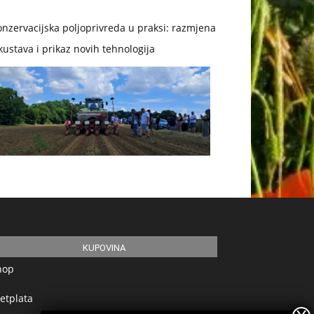
nzervacijska poljoprivreda u praksi: razmjena
kustava i prikaz novih tehnologija
KUPOVINA
hop
etplata