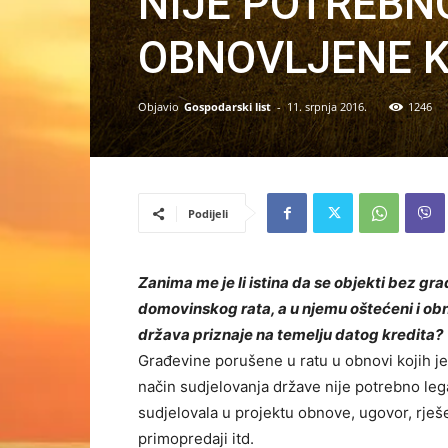
NIJE POTREBNO
OBNOVLJENE K
Objavio
Gospodarski list
-
11. srpnja 2016.
1246
Podijeli
Zanima me je li istina da se objekti bez gr
domovinskog rata, a u njemu oštećeni i obno
država priznaje na temelju datog kredita?
Građevine porušene u ratu u obnovi kojih je
način sudjelovanja države nije potrebno legal
sudjelovala u projektu obnove, ugovor, rješ
primopredaji itd.