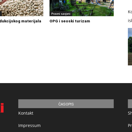
Ko
Pravni savjeti
is
dukcijskog materijala
OPG i seoski turizam
ČASOPIS
Kontakt
S
Impressum
Pr