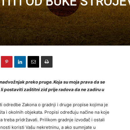
TITI OD BUKE STROJEV
 nadvožnjak preko pruge. Koja su moja prava da se
li postaviti zaštitni zid prije radova da ne zadiru u
ati odredbe Zakona o gradnji i druge propise kojima je
ta i okolnih objekata. Propisi određuju načine na koje
a treba pridržavati. Prilikom gradnje izvođač i ostali
snosti koristi Vašu nekretninu, a ako sumnjate u