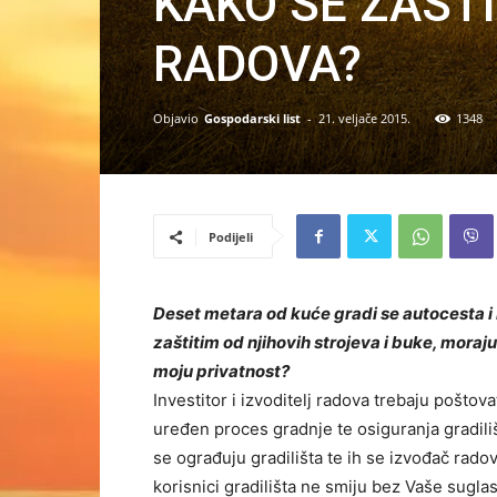
KAKO SE ZAŠTI
RADOVA?
Objavio
Gospodarski list
-
21. veljače 2015.
1348
Podijeli
Deset metara od kuće gradi se autocesta i
zaštitim od njihovih strojeva i buke, moraju 
moju privatnost?
Investitor i izvoditelj radova trebaju poštov
uređen proces gradnje te osiguranja gradiliš
se ograđuju gradilišta te ih se izvođač radov
korisnici gradilišta ne smiju bez Vaše sugla