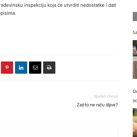
đevinsku inspekciju koja će utvrditi nedostatke i dati
opisima.
Sa
O
Sljedeći članak
od
Zašto ne niču šljive?