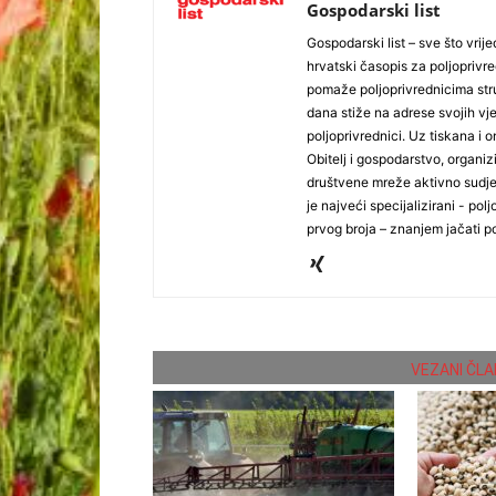
Gospodarski list
Gospodarski list – sve što vrijed
hrvatski časopis za poljoprivre
pomaže poljoprivrednicima stru
dana stiže na adrese svojih vjer
poljoprivrednici. Uz tiskana i 
Obitelj i gospodarstvo, organiz
društvene mreže aktivno sudjel
je najveći specijalizirani - polj
prvog broja – znanjem jačati po
VEZANI ČLA