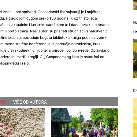
i znati u poljoprivredi Gospodarski list najstariji je i najčitaniji
du, s tradicijom dugom preko 180 godina. Kroz tri stoljeća
Na
čnim, aktualnim i korisnim sadržajem te i danas svakih petnaest
re
nih pretplatnika. Naši autori su priznati stručnjaci, znanstvenici i
online izdanja, posjeduje bogatu biblioteku knjiga pod nazivom -
so
ira razne stručne konferencije iz područja agrobiznisa, kroz
uje u svakodnevnici ljubitelja prirode i poljoprivrede. Opravdano
oprivredni medij u regiji. Cilj Gospodarskog lista je ostao isti od
ljoprivredu i selo.
Ka
NCI
VIŠE OD AUTORA