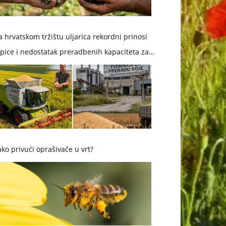
 hrvatskom tržištu uljarica rekordni prinosi
pice i nedostatak preradbenih kapaciteta za
ju
ko privući oprašivače u vrt?