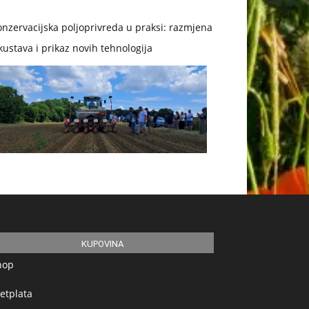
nzervacijska poljoprivreda u praksi: razmjena
kustava i prikaz novih tehnologija
KUPOVINA
hop
etplata