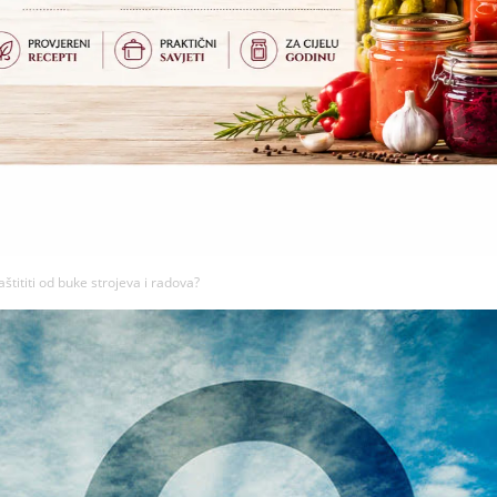
štititi od buke strojeva i radova?