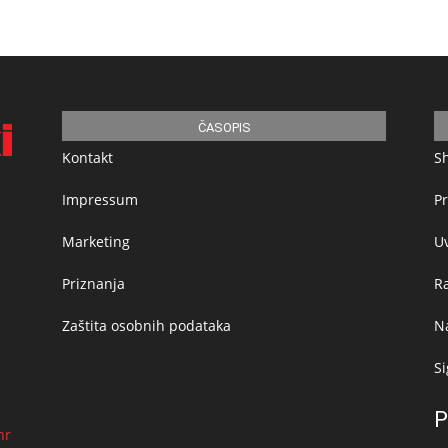
ČASOPIS
Kontakt
S
Impressum
Pr
Marketing
Uv
Priznanja
R
Zaštita osobnih podataka
Na
Si
P
hr