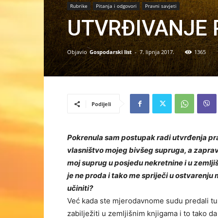
Rubrike
Pitanja i odgovori
Pravni savjeti
UTVRĐIVANJE 
Objavio
Gospodarski list
-
7. lipnja 2017.
1365
Podijeli
Pokrenula sam postupak radi utvrđenja pra
vlasništvo mojeg bivšeg supruga, a zaprav
moj suprug u posjedu nekretnine i u zemljiš
je ne proda i tako me spriječi u ostvarenju
učiniti?
Već kada ste mjerodavnome sudu predali tužb
zabilježiti u zemljišnim knjigama i to tako d