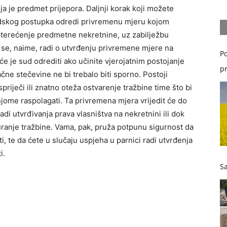
ja je predmet prijepora. Daljnji korak koji možete
 sudskog postupka odredi privremenu mjeru kojom
pterećenje predmetne nekretnine, uz zabilježbu
 se, naime, radi o utvrđenju privremene mjere na
Po
će je sud odrediti ako učinite vjerojatnim postojanje
pr
ačne stečevine ne bi trebalo biti sporno. Postoji
iječi ili znatno oteža ostvarenje tražbine time što bi
njome raspolagati. Ta privremena mjera vrijedit će do
di utvrđivanja prava vlasništva na nekretnini ili dok
ranje tražbine. Vama, pak, pruža potpunu sigurnost da
 te da ćete u slučaju uspjeha u parnici radi utvrđenja
i.
Sa