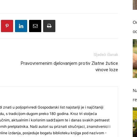
O
od
Sljedeći članak
Pravovremenim djelovanjem protiv Zlatne žutice
vinove loze
Na
re
i znati u poljoprivredi Gospodarski list najstariji je i najčitaniji
so
du, s tradicijom dugom preko 180 godina. Kroz tri stoljeća
čnim, aktualnim i korisnim sadržajem te i danas svakih petnaest
nih pretplatnika. Naši autori su priznati stručnjaci, znanstvenici i
online izdanja, posjeduje bogatu biblioteku knjiga pod nazivom -