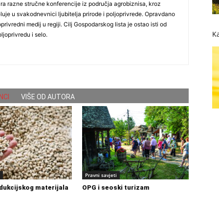
ira razne stručne konferencije iz područja agrobiznisa, kroz
uje u svakodnevnici ljubitelja prirode i poljoprivrede. Opravdano
oprivredni medij u regiji. Cilj Gospodarskog lista je ostao isti od
Ka
ljoprivredu i selo.
NCI
VIŠE OD AUTORA
Pravni savjeti
dukcijskog materijala
OPG i seoski turizam