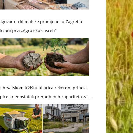
dgovor na klimatske promjene: u Zagrebu
ržani prvi „Agro eko susreti“
 hrvatskom tržištu uljarica rekordni prinosi
pice i nedostatak preradbenih kapaciteta za
ju