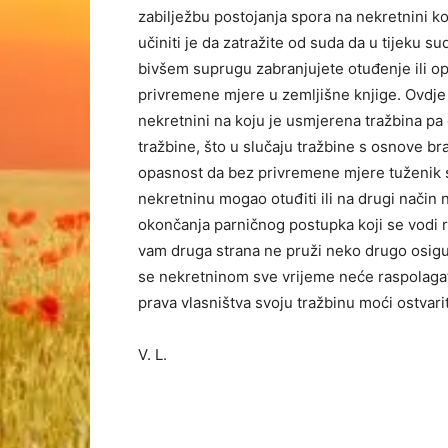
zabilježbu postojanja spora na nekretnini ko
učiniti je da zatražite od suda da u tijeku
bivšem suprugu zabranjujete otuđenje ili o
privremene mjere u zemljišne knjige. Ovdje
nekretnini na koju je usmjerena tražbina pa 
tražbine, što u slučaju tražbine s osnove br
opasnost da bez privremene mjere tuženik spr
nekretninu mogao otuđiti ili na drugi način 
okončanja parničnog postupka koji se vodi ra
vam druga strana ne pruži neko drugo osigu
se nekretninom sve vrijeme neće raspolagati,
prava vlasništva svoju tražbinu moći ostvarit
V. L.