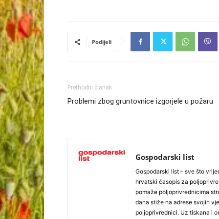
Podijeli
Prethodni članak
Problemi zbog gruntovnice izgorjele u požaru
Gospodarski list
Gospodarski list – sve što vrijed
hrvatski časopis za poljoprivre
pomaže poljoprivrednicima stru
dana stiže na adrese svojih vjer
poljoprivrednici. Uz tiskana i 