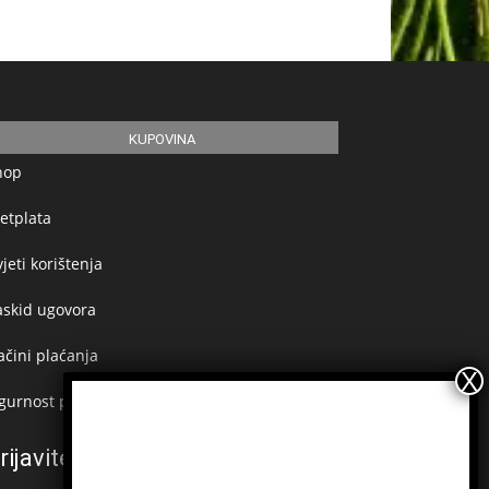
KUPOVINA
hop
etplata
jeti korištenja
askid ugovora
čini plaćanja
gurnost plaćanja
rijavite se na newsletter