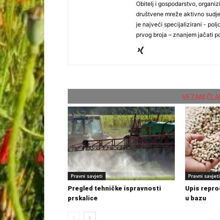
Obitelj i gospodarstvo, organiz
društvene mreže aktivno sudjel
je najveći specijalizirani - polj
prvog broja – znanjem jačati po
VEZANI ČLA
Pravni savjeti
Pravni savjeti
Pregled tehničke ispravnosti
Upis repro
prskalice
u bazu