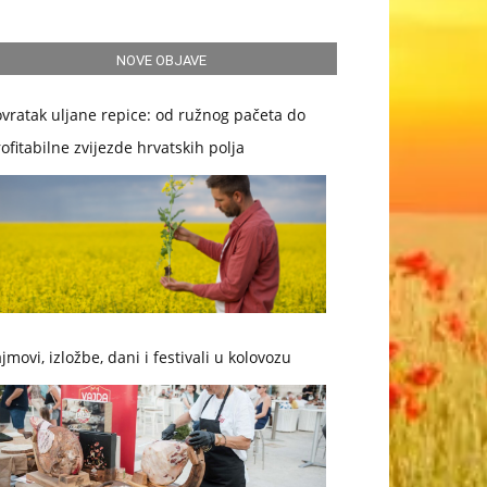
NOVE OBJAVE
vratak uljane repice: od ružnog pačeta do
ofitabilne zvijezde hrvatskih polja
jmovi, izložbe, dani i festivali u kolovozu