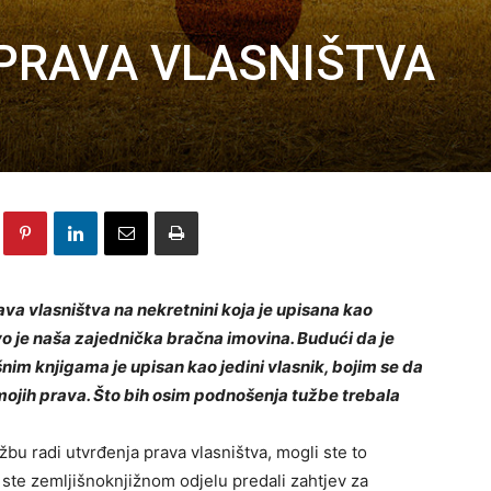
PRAVA VLASNIŠTVA
va vlasništva na nekretnini koja je upisana kao
o je naša zajednička bračna imovina. Budući da je
nim knjigama je upisan kao jedini vlasnik, bojim se da
 mojih prava. Što bih osim podnošenja tužbe trebala
u radi utvrđenja prava vlasništva, mogli ste to
a ste zemljišnoknjižnom odjelu predali zahtjev za