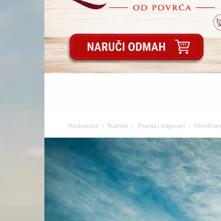
Naslovnica
Rubrike
Pitanja i odgovori
Utvrđivan