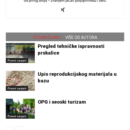
od prvog broja – znanjem jačati poljoprivredu i selo.
VEZANI ČLANCI
VIŠE OD AUTORA
Pregled tehničke ispravnosti
prskalice
Pravni savjeti
Upis reprodukcijskog materijala u
bazu
Pravni savjeti
OPG i seoski turizam
Pravni savjeti