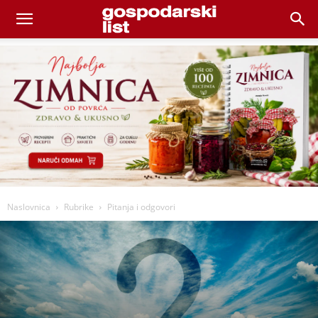
Naslovnica
Rubrike
Pitanja i odgovori