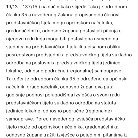
19/13. i 137/15.) na način kako slijedi: Tako je odredbom
članka 35.a navedenog Zakona propisano da članovi
predstavničkog tijela mogu općinskom načelniku,
gradonačelniku, odnosno županu postavljati pitanja o
njegovu radu koja mogu biti postavljena usmeno na
sjednicama predstavničkog tijela ili u pisanom obliku
posredstvom predsjednika predstavničkog tijela sukladno
odredbama poslovnika predstavničkog tijela jedinice
lokalne, odnosno područne (regionalne) samouprave.
Također je odredbom članka 35.b određeno da općinski
načelnik, gradonačelnik, odnosno župan dva puta
godišnje podnosi polugodišnja izvješća o svom radu
predstavničkom tijelu sukladno odredbama statuta
jedinice lokalne, odnosno područne (regionalne)
samouprave. Pored navedenog izvješća predstavničko
tijelo može od općinskog načelnika, gradonačelnika,
odnosno župana tražiti izvješće o pojedinim pitanjima iz