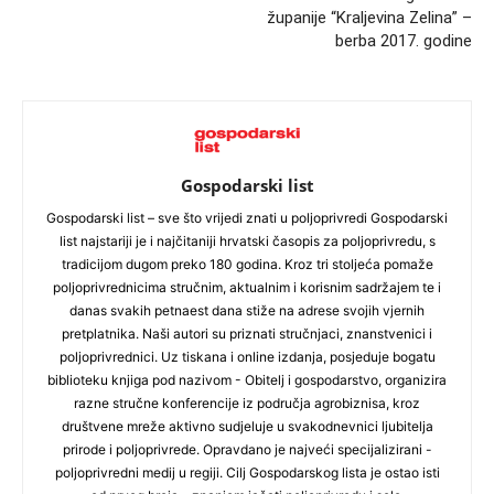
županije “Kraljevina Zelina” –
berba 2017. godine
Gospodarski list
Gospodarski list – sve što vrijedi znati u poljoprivredi Gospodarski
list najstariji je i najčitaniji hrvatski časopis za poljoprivredu, s
tradicijom dugom preko 180 godina. Kroz tri stoljeća pomaže
poljoprivrednicima stručnim, aktualnim i korisnim sadržajem te i
danas svakih petnaest dana stiže na adrese svojih vjernih
pretplatnika. Naši autori su priznati stručnjaci, znanstvenici i
poljoprivrednici. Uz tiskana i online izdanja, posjeduje bogatu
biblioteku knjiga pod nazivom - Obitelj i gospodarstvo, organizira
razne stručne konferencije iz područja agrobiznisa, kroz
društvene mreže aktivno sudjeluje u svakodnevnici ljubitelja
prirode i poljoprivrede. Opravdano je najveći specijalizirani -
poljoprivredni medij u regiji. Cilj Gospodarskog lista je ostao isti