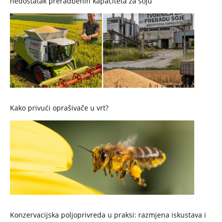
nedostatak preradbenih kapaciteta za soju
Kako privući oprašivače u vrt?
Konzervacijska poljoprivreda u praksi: razmjena iskustava i