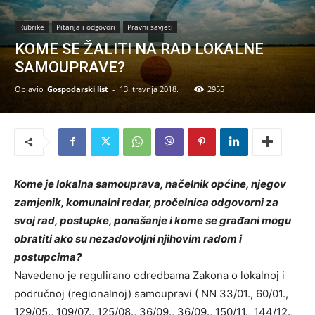
Rubrike
Pitanja i odgovori
Pravni savjeti
KOME SE ŽALITI NA RAD LOKALNE
SAMOUPRAVE?
Objavio
Gospodarski list
-
13. travnja 2018.
2955
Kome je lokalna samouprava, načelnik općine, njegov
zamjenik, komunalni redar, pročelnica odgovorni za
svoj rad, postupke, ponašanje i kome se građani mogu
obratiti ako su nezadovoljni njihovim radom i
postupcima?
Navedeno je regulirano odredbama Zakona o lokalnoj i
područnoj (regionalnoj) samoupravi ( NN 33/01., 60/01.,
129/05., 109/07., 125/08., 36/09., 36/09., 150/11., 144/12.,