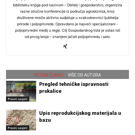
biblioteku knjiga pod nazivom - Obitelj i gospodarstvo, organizira
razne stručne konferencije iz područja agrobiznisa, kroz
društvene mreže aktivno sudjeluje u svakodnevnici ljubitelja
prirode i poljoprivrede. Opravdano je najveći specijalizirani -
poljoprivredni medij u regiji. Cilj Gospodarskog lista je ostao isti
od prvog broja – znanjem jačati poljoprivredu i selo.
VEZANI ČLANCI
VIŠE OD AUTORA
Pregled tehničke ispravnosti
prskalice
Pravni savjeti
Upis reprodukcijskog materijala u
bazu
Pravni savjeti