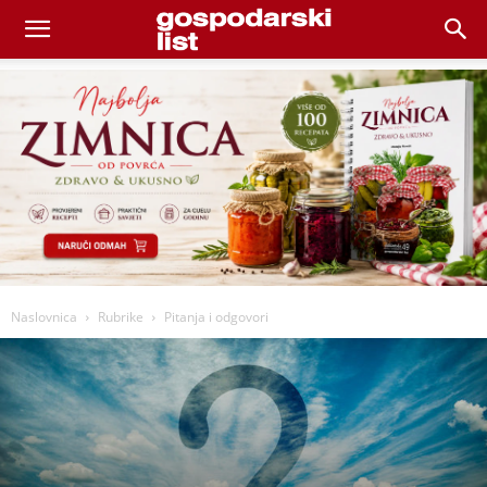
Naslovnica
Rubrike
Pitanja i odgovori