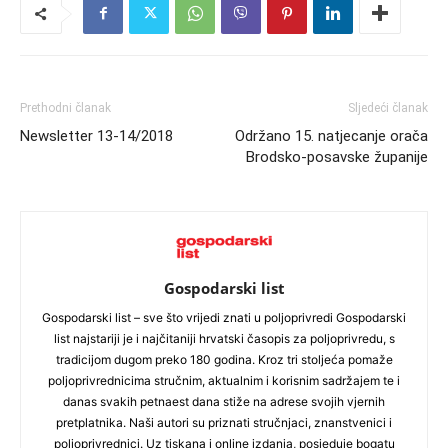
Prethodni članak
Sljedeći članak
Newsletter 13-14/2018
Održano 15. natjecanje orača
Brodsko-posavske županije
Gospodarski list
Gospodarski list – sve što vrijedi znati u poljoprivredi Gospodarski
list najstariji je i najčitaniji hrvatski časopis za poljoprivredu, s
tradicijom dugom preko 180 godina. Kroz tri stoljeća pomaže
poljoprivrednicima stručnim, aktualnim i korisnim sadržajem te i
danas svakih petnaest dana stiže na adrese svojih vjernih
pretplatnika. Naši autori su priznati stručnjaci, znanstvenici i
poljoprivrednici. Uz tiskana i online izdanja, posjeduje bogatu