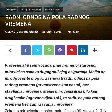
Rubrike
Pitanja i odgovori
Pravni savjeti
RADNI ODNOS NA POLA RADNOG
VREMENA
Objavio
Gospodarski list
-
25. srpnja 2018.
1310
Profesionalni sam vozač u prijevremenoj starosnoj
mirovini na osnovu dugogodišnjeg osiguranja. Molim da
mi odgovorite mogu li zasnovati radni odnos na pola
radnog vremena (prvenstveno kao vozač) bez
stavljanja mirovine u stanje mirovanja ili na bilo koji
drugi način (ugovor o djelu i sl.), te raditi na pola radnog
vremena bez zamrzavanja mirovine?
Zakon o mirovinskom osiguranju, članak 99. stavak 2. (NN