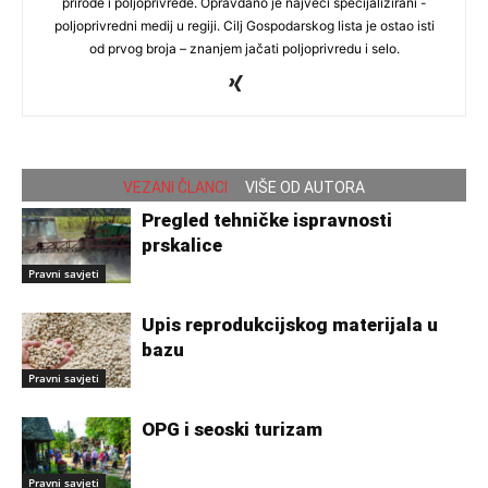
prirode i poljoprivrede. Opravdano je najveći specijalizirani -
poljoprivredni medij u regiji. Cilj Gospodarskog lista je ostao isti
od prvog broja – znanjem jačati poljoprivredu i selo.
VEZANI ČLANCI
VIŠE OD AUTORA
Pregled tehničke ispravnosti
prskalice
Pravni savjeti
Upis reprodukcijskog materijala u
bazu
Pravni savjeti
OPG i seoski turizam
Pravni savjeti