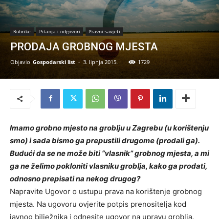
Rubrike
Pitanja i odgovori
Pravni savjeti
PRODAJA GROBNOG MJESTA
Objavio
Gospodarski list
-
3. lipnja 2015.
1729
Imamo grobno mjesto na groblju u Zagrebu (u korištenju
smo) i sada bismo ga prepustili drugome (prodali ga).
Budući da se ne može biti “vlasnik” grobnog mjesta, a mi
ga ne želimo pokloniti vlasniku groblja, kako ga prodati,
odnosno prepisati na nekog drugog?
Napravite Ugovor o ustupu prava na korištenje grobnog
mjesta. Na ugovoru ovjerite potpis prenositelja kod
javnog bilježnika i odnesite ugovor na upravu groblja.