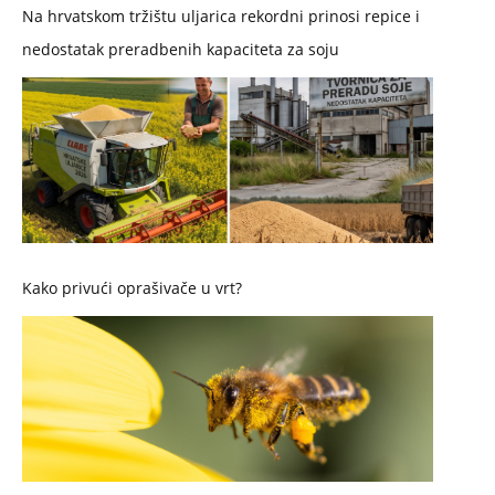
Na hrvatskom tržištu uljarica rekordni prinosi repice i
nedostatak preradbenih kapaciteta za soju
Kako privući oprašivače u vrt?