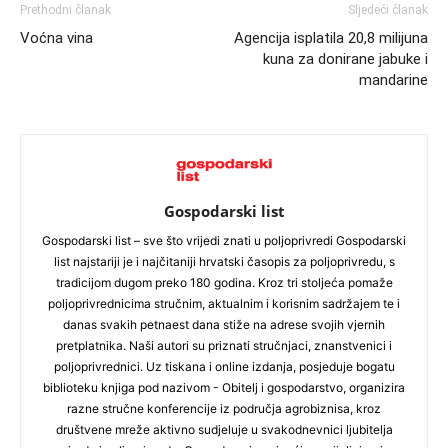
Prethodni članak
Sljedeći članak
Voćna vina
Agencija isplatila 20,8 milijuna
kuna za donirane jabuke i
mandarine
Gospodarski list
Gospodarski list – sve što vrijedi znati u poljoprivredi Gospodarski
list najstariji je i najčitaniji hrvatski časopis za poljoprivredu, s
tradicijom dugom preko 180 godina. Kroz tri stoljeća pomaže
poljoprivrednicima stručnim, aktualnim i korisnim sadržajem te i
danas svakih petnaest dana stiže na adrese svojih vjernih
pretplatnika. Naši autori su priznati stručnjaci, znanstvenici i
poljoprivrednici. Uz tiskana i online izdanja, posjeduje bogatu
biblioteku knjiga pod nazivom - Obitelj i gospodarstvo, organizira
razne stručne konferencije iz područja agrobiznisa, kroz
društvene mreže aktivno sudjeluje u svakodnevnici ljubitelja