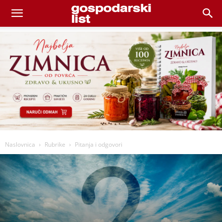
Naslovnica
Rubrike
Pitanja i odgovori