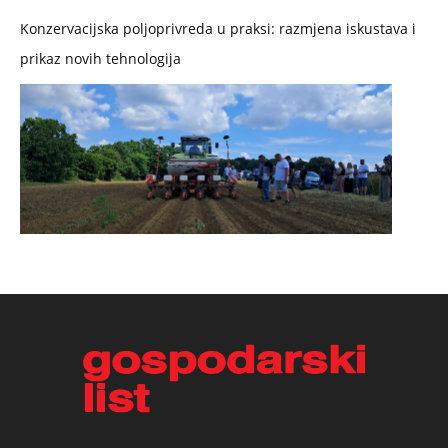
Konzervacijska poljoprivreda u praksi: razmjena iskustava i
prikaz novih tehnologija