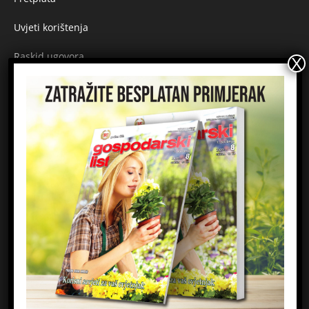
Uvjeti korištenja
Raskid ugovora
Načini plaćanja
Sigurnost plaćanja
Prijavite se na newsletter
Ime
Email