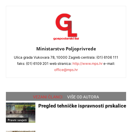
Ministarstvo Poljoprivrede
Ulica grada Vukovara 78, 10000 Zagreb centrala: (01) 6106 111
faks: (01) 6109 201 web stranica:
http://www.mps.hr
e-mail:
office@mps.hr
VEZANI ČLANCI
VIŠE OD AUTORA
Pregled tehničke ispravnosti prskalice
Pravni savjeti