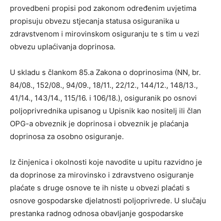
provedbeni propisi pod zakonom određenim uvjetima
propisuju obvezu stjecanja statusa osiguranika u
zdravstvenom i mirovinskom osiguranju te s tim u vezi
obvezu uplaćivanja doprinosa.
U skladu s člankom 85.a Zakona o doprinosima (NN, br.
84/08., 152/08., 94/09., 18/11., 22/12., 144/12., 148/13.,
41/14., 143/14., 115/16. i 106/18.), osiguranik po osnovi
poljoprivrednika upisanog u Upisnik kao nositelj ili član
OPG-a obveznik je doprinosa i obveznik je plaćanja
doprinosa za osobno osiguranje.
Iz činjenica i okolnosti koje navodite u upitu razvidno je
da doprinose za mirovinsko i zdravstveno osiguranje
plaćate s druge osnove te ih niste u obvezi plaćati s
osnove gospodarske djelatnosti poljoprivrede. U slučaju
prestanka radnog odnosa obavljanje gospodarske