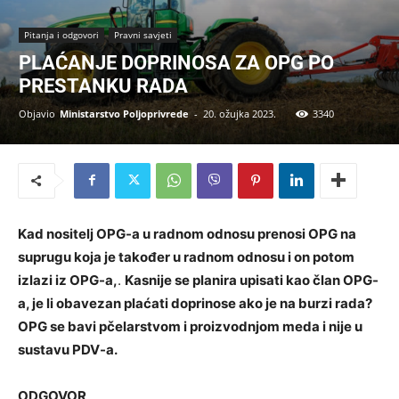
Pitanja i odgovori
Pravni savjeti
PLAĆANJE DOPRINOSA ZA OPG PO
PRESTANKU RADA
Objavio
Ministarstvo Poljoprivrede
-
20. ožujka 2023.
3340
Kad nositelj OPG-a u radnom odnosu prenosi OPG na
suprugu koja je također u radnom odnosu i on potom
izlazi iz OPG-a,
.
Kasnije se planira upisati kao član OPG-
a, je li obavezan plaćati doprinose ako je na burzi rada?
OPG se bavi pčelarstvom i proizvodnjom meda i nije u
sustavu PDV-a.
ODGOVOR