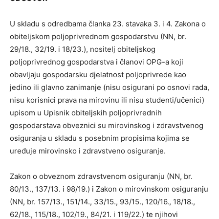
U skladu s odredbama članka 23. stavaka 3. i 4. Zakona o
obiteljskom poljoprivrednom gospodarstvu (NN, br.
29/18., 32/19. i 18/23.), nositelj obiteljskog
poljoprivrednog gospodarstva i članovi OPG-a koji
obavljaju gospodarsku djelatnost poljoprivrede kao
jedino ili glavno zanimanje (nisu osigurani po osnovi rada,
nisu korisnici prava na mirovinu ili nisu studenti/učenici)
upisom u Upisnik obiteljskih poljoprivrednih
gospodarstava obveznici su mirovinskog i zdravstvenog
osiguranja u skladu s posebnim propisima kojima se
uređuje mirovinsko i zdravstveno osiguranje.
Zakon o obveznom zdravstvenom osiguranju (NN, br.
80/13., 137/13. i 98/19.) i Zakon o mirovinskom osiguranju
(NN, br. 157/13., 151/14., 33/15., 93/15., 120/16., 18/18.,
62/18., 115/18., 102/19., 84/21. i 119/22.) te njihovi