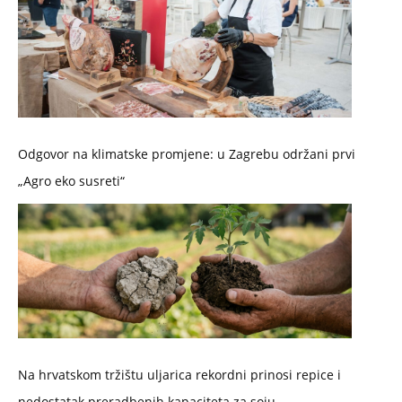
Odgovor na klimatske promjene: u Zagrebu održani prvi
„Agro eko susreti“
Na hrvatskom tržištu uljarica rekordni prinosi repice i
nedostatak preradbenih kapaciteta za soju