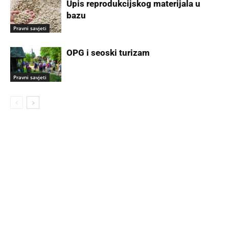
Upis reprodukcijskog materijala u
bazu
Pravni savjeti
OPG i seoski turizam
Pravni savjeti