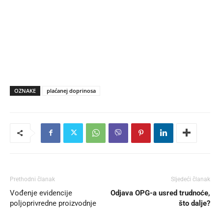
OZNAKE
plaćanej doprinosa
Prethodni članak
Sljedeći članak
Vođenje evidencije
Odjava OPG-a usred trudnoće,
poljoprivredne proizvodnje
što dalje?