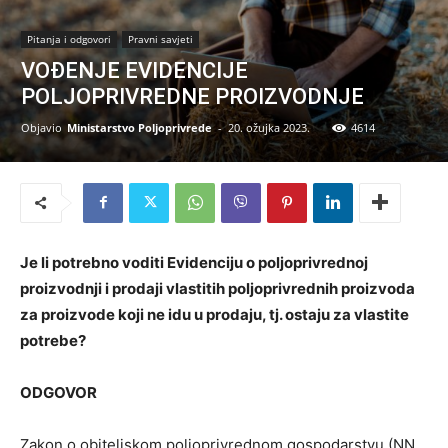
Pitanja i odgovori
Pravni savjeti
VOĐENJE EVIDENCIJE
POLJOPRIVREDNE PROIZVODNJE
Objavio
Ministarstvo Poljoprivrede
-
20. ožujka 2023.
4614
Je li potrebno voditi Evidenciju o poljoprivrednoj
proizvodnji i prodaji vlastitih poljoprivrednih proizvoda
za proizvode koji ne idu u prodaju, tj. ostaju za vlastite
potrebe?
ODGOVOR
Zakon o obiteljskom poljoprivrednom gospodarstvu (NN,