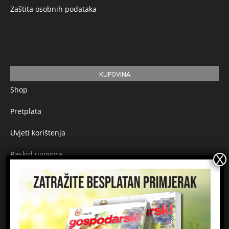
Zaštita osobnih podataka
KUPOVINA
Shop
Pretplata
Uvjeti korištenja
Raskid ugovora
Načini plaćanja
Sigurnost plaćanja
Prijavite se na newsletter