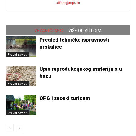
office@mps.hr
VEZANI ČLANCI
VIŠE OD AUTORA
Pregled tehničke ispravnosti
prskalice
Pravni savjeti
Upis reprodukcijskog materijala u
bazu
Pravni savjeti
OPG i seoski turizam
Pravni savjeti