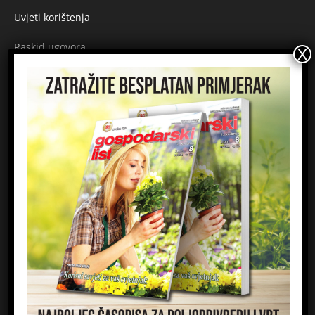
Uvjeti korištenja
Raskid ugovora
Načini plaćanja
Sigurnost plaćanja
Prijavite se na newsletter
Ime
Email