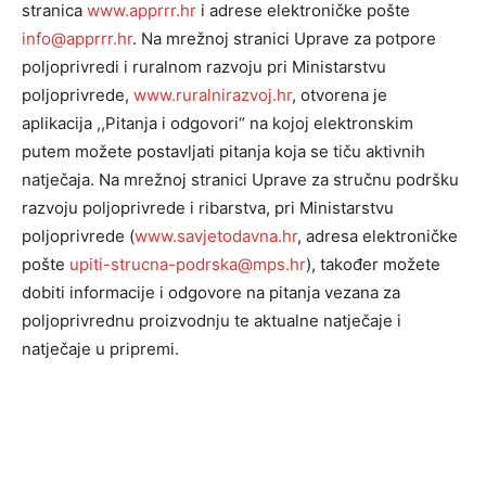
stranica
www.apprrr.hr
i adrese elektroničke pošte
info@apprrr.hr
. Na mrežnoj stranici Uprave za potpore
poljoprivredi i ruralnom razvoju pri Ministarstvu
poljoprivrede,
www.ruralnirazvoj.hr
, otvorena je
aplikacija ,,Pitanja i odgovori“ na kojoj elektronskim
putem možete postavljati pitanja koja se tiču aktivnih
natječaja. Na mrežnoj stranici Uprave za stručnu podršku
razvoju poljoprivrede i ribarstva, pri Ministarstvu
poljoprivrede (
www.savjetodavna.hr
, adresa elektroničke
pošte
upiti-strucna-podrska@mps.hr
), također možete
dobiti informacije i odgovore na pitanja vezana za
poljoprivrednu proizvodnju te aktualne natječaje i
natječaje u pripremi.