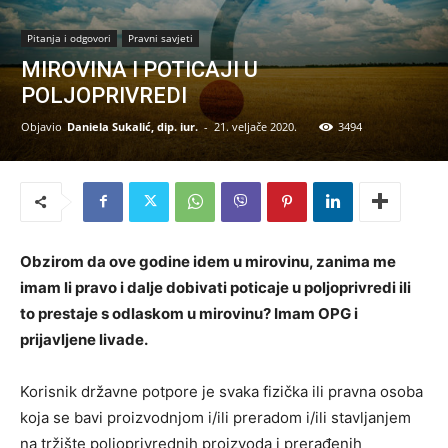
Pitanja i odgovori
Pravni savjeti
MIROVINA I POTICAJI U
POLJOPRIVREDI
Objavio
Daniela Sukalić, dip. iur.
-
21. veljače 2020.
3494
Obzirom da ove godine idem u mirovinu, zanima me
imam li pravo i dalje dobivati poticaje u poljoprivredi ili
to prestaje s odlaskom u mirovinu? Imam OPG i
prijavljene livade.
Korisnik državne potpore je svaka fizička ili pravna osoba
koja se bavi proizvodnjom i/ili preradom i/ili stavljanjem
na tržište poljoprivrednih proizvoda i prerađenih