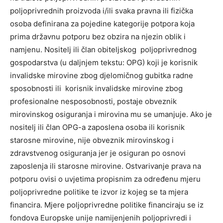
poljoprivrednih proizvoda i/ili svaka pravna ili fizička
osoba definirana za pojedine kategorije potpora koja
prima državnu potporu bez obzira na njezin oblik i
namjenu. Nositelj ili član obiteljskog poljoprivrednog
gospodarstva (u daljnjem tekstu: OPG) koji je korisnik
invalidske mirovine zbog djelomičnog gubitka radne
sposobnosti ili korisnik invalidske mirovine zbog
profesionalne nesposobnosti, postaje obveznik
mirovinskog osiguranja i mirovina mu se umanjuje. Ako je
nositelj ili član OPG-a zaposlena osoba ili korisnik
starosne mirovine, nije obveznik mirovinskog i
zdravstvenog osiguranja jer je osiguran po osnovi
zaposlenja ili starosne mirovine. Ostvarivanje prava na
potporu ovisi o uvjetima propisnim za određenu mjeru
poljoprivredne politike te izvor iz kojeg se ta mjera
financira. Mjere poljoprivredne politike financiraju se iz
fondova Europske unije namijenjenih poljoprivredi i