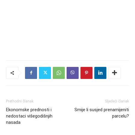
Prethodni članak
Sljedeći članak
Ekonomske prednosti i
Smije li susjed prenamijeniti
nedostaci višegodišnjih
parcelu?
nasada