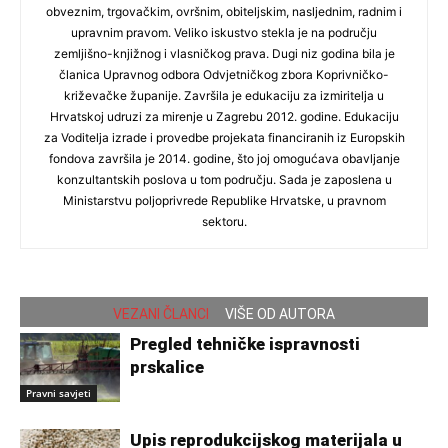
obveznim, trgovačkim, ovršnim, obiteljskim, nasljednim, radnim i
upravnim pravom. Veliko iskustvo stekla je na području
zemljišno-knjižnog i vlasničkog prava. Dugi niz godina bila je
članica Upravnog odbora Odvjetničkog zbora Koprivničko-
križevačke županije. Završila je edukaciju za izmiritelja u
Hrvatskoj udruzi za mirenje u Zagrebu 2012. godine. Edukaciju
za Voditelja izrade i provedbe projekata financiranih iz Europskih
fondova završila je 2014. godine, što joj omogućava obavljanje
konzultantskih poslova u tom području. Sada je zaposlena u
Ministarstvu poljoprivrede Republike Hrvatske, u pravnom
sektoru.
VEZANI ČLANCI
VIŠE OD AUTORA
Pregled tehničke ispravnosti
prskalice
Pravni savjeti
Upis reprodukcijskog materijala u