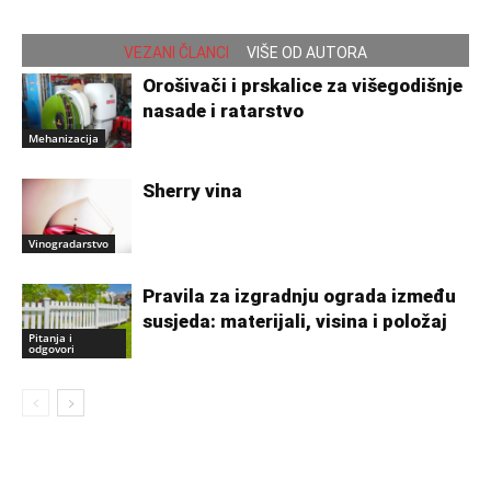
VEZANI ČLANCI
VIŠE OD AUTORA
Orošivači i prskalice za višegodišnje
nasade i ratarstvo
Mehanizacija
Sherry vina
Vinogradarstvo
Pravila za izgradnju ograda između
susjeda: materijali, visina i položaj
Pitanja i
odgovori