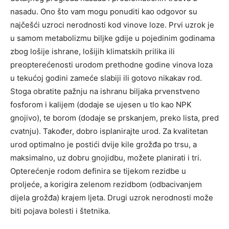
nasadu. Ono što vam mogu ponuditi kao odgovor su
najčešći uzroci nerodnosti kod vinove loze. Prvi uzrok je
u samom metabolizmu biljke gdije u pojedinim godinama
zbog lošije ishrane, lošijih klimatskih prilika ili
preopterećenosti urodom prethodne godine vinova loza
u tekućoj godini zameće slabiji ili gotovo nikakav rod.
Stoga obratite pažnju na ishranu biljaka prvenstveno
fosforom i kalijem (dodaje se ujesen u tlo kao NPK
gnojivo), te borom (dodaje se prskanjem, preko lista, pred
cvatnju). Također, dobro isplanirajte urod. Za kvalitetan
urod optimalno je postići dvije kile grožđa po trsu, a
maksimalno, uz dobru gnojidbu, možete planirati i tri.
Opterećenje rodom definira se tijekom rezidbe u
proljeće, a korigira zelenom rezidbom (odbacivanjem
dijela grožđa) krajem ljeta. Drugi uzrok nerodnosti može
biti pojava bolesti i štetnika.