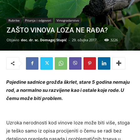
Rubrike
Pitanja i odgovori
Vinogradarstvo
ZAŠTO VINOVA LOZA NE RAĐA?
Objavio
doc. dr. sc. Domagoj Stupić
-
29. ožujka 2017.
3226
Pojedine sadnice grožđa škrlet, stare 5 godina nemaju
rod, a normalno su razvijene kao i ostale koje rode. U
čemu može biti problem.
Uzroka nerodnosti kod vinove loze može biti više, stoga
je teško samo iz opisa procijeniti o čemu se radi bez
detaljnog pregleda nasada i problematičnih trseva u