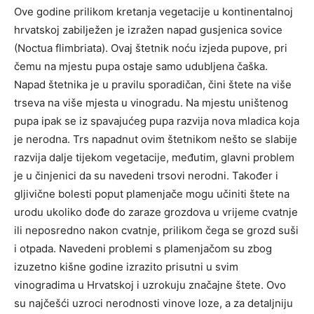
Ove godine prilikom kretanja vegetacije u kontinentalnoj
hrvatskoj zabilježen je izražen napad gusjenica sovice
(Noctua flimbriata). Ovaj štetnik noću izjeda pupove, pri
čemu na mjestu pupa ostaje samo udubljena čaška.
Napad štetnika je u pravilu sporadičan, čini štete na više
trseva na više mjesta u vinogradu. Na mjestu uništenog
pupa ipak se iz spavajućeg pupa razvija nova mladica koja
je nerodna. Trs napadnut ovim štetnikom nešto se slabije
razvija dalje tijekom vegetacije, međutim, glavni problem
je u činjenici da su navedeni trsovi nerodni. Također i
gljivične bolesti poput plamenjače mogu učiniti štete na
urodu ukoliko dođe do zaraze grozdova u vrijeme cvatnje
ili neposredno nakon cvatnje, prilikom čega se grozd suši
i otpada. Navedeni problemi s plamenjačom su zbog
izuzetno kišne godine izrazito prisutni u svim
vinogradima u Hrvatskoj i uzrokuju značajne štete. Ovo
su najčešći uzroci nerodnosti vinove loze, a za detaljniju