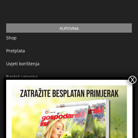
KUPOVINA
Shop
Pretplata
Uvjeti korištenja
Raskid ugovora
Načini plaćanja
Sigurnost plaćanja
Prijavite se na newsletter
Ime