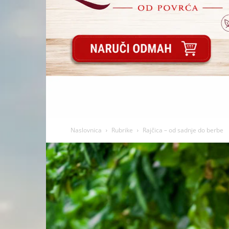
Naslovnica
Rubrike
Rajčica – od sadnje do berbe