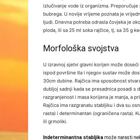
izlučivanje vode iz organizma. Preporučuje se
bubrega. U novije vrijeme poznata je vrijedn
ljudi. Dnevna potreba odrasla čovjeka je ok
ploda, ili sa 25 ml soka rajčice, tj. sa 35 g
Morfološka svojstva
U izravnoj sjetvi glavni korijen može doseć
ispod površine tla i njegov sustav može dose
30cm dubine. Rajčica ima sposobnost stvaranj
dubljoj sadnji kada se presadnica posadi s d
razgranjenost i masa korijena je manja, a pri
Rajčica ima razgranatu stabljiku i dva su os
rasta) i determinantan (ograničena rasta). Kul
ili grmoliki.
I
ndeterminantna stabljika
može narasti nek