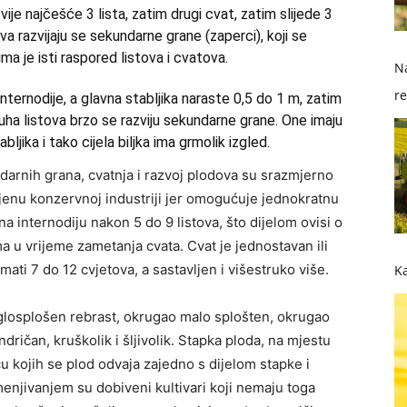
ije najčešće 3 lista, zatim drugi cvat, zatim slijede 3
ova razvijaju se sekundarne grane (zaperci), koji se
ma je isti raspored listova i cvatova.
Na
re
nternodije, a glavna stabljika naraste 0,5 do 1 m, zatim
zuha listova brzo se razviju sekundarne grane. One imaju
so
bljika i tako cijela biljka ima grmolik izgled.
arnih grana, cvatnja i razvoj plodova su srazmjerno
njenu konzervnoj industriji jer omogućuje jednokratnu
a internodiju nakon 5 do 9 listova, što dijelom ovisi o
a u vrijeme zametanja cvata. Cvat je jednostavan ili
ti 7 do 12 cvjetova, a sastavljen i višestruko više.
Ka
uglosplošen rebrast, okrugao malo splošten, okrugao
ndričan, kruškolik i šljivolik. Stapka ploda, na mjestu
ću kojih se plod odvaja zajedno s dijelom stapke i
emenjivanjem su dobiveni kultivari koji nemaju toga