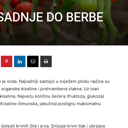
 SADNJE DO BERBE
o je voda. Najvažniji sastojci u svježem plodu rajčice su
i, organske kiseline i prehrambena vlakna. Uz tvari
kiselina. Najveću količinu šećera (fruktoza, glukoza)
ci. Kiseline (limunska, jabučna) postignu maksimalnu
olesti krvnih žila i srca. Snizuje krvni tlak i ubrzava