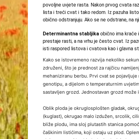
povoljne uvjete rasta. Nakon prvog cvata razv
lista i treći cvat i tako redom. Iz pazuha list
obično odstranjuju. Ako se ne odstrane, na nji
Determinantna stabljika
obično ima kraće i
prestaje rasti, a na vrhu je često cvat. Iz pa
isti raspored listova i cvatova kao i glavna sta
Kako se istovremeno razvija nekoliko sekund
združeni, što je prednost za rajčicu namije
mehaniziranu berbu. Prvi cvat se pojavljuje n
genotipu, a dijelom o temperaturnim uvjetim
sastavljen grozd. Jednostavan grozd može ima
Oblik ploda je okruglosplošten gladak, okr
(kuglast), okrugao malo izdužen, srcolik, cili
bliže plodu, ima sloj plutastih stanica pomo
čaškinim listićima, koji ostaju uz plod. Opl