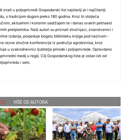
i znati u poljoprivredi Gospodarski list najstariji je i najčitaniji
du, s tradicijom dugom preko 180 godina. Kroz tri stoljeća
čnim, aktualnim i korisnim sadržajem te i danas svakih petnaest
nih pretplatnika. Naši autori su priznati stručnjaci, znanstvenici i
online izdanja, posjeduje bogatu biblioteku knjiga pod nazivom -
ira razne stručne konferencije iz područja agrobiznisa, kroz
uje u svakodnevnici ljubitelja prirode i poljoprivrede. Opravdano
oprivredni medij u regiji. Cilj Gospodarskog lista je ostao isti od
ljoprivredu i selo.
NCI
VIŠE OD AUTORA