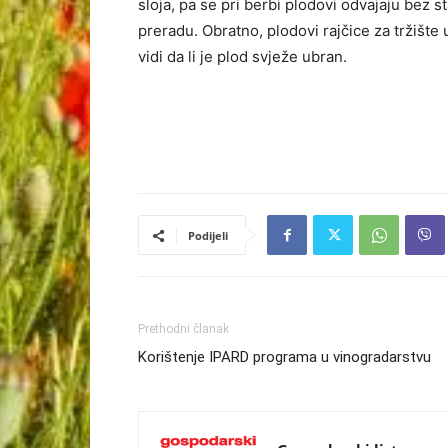
sloja, pa se pri berbi plodovi odvajaju bez 
preradu. Obratno, plodovi rajčice za tržište
vidi da li je plod svježe ubran.
Podijeli
Prethodni članak
Korištenje IPARD programa u vinogradarstvu