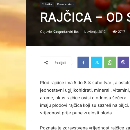
Rubrike
Povrćarstvo
RAJČICA – OD
Objavio
Gospodarski list
-
1. svibnja 2010.
2747
Podijeli
Plod rajčice ima 5 do 8 % suhe tvari, a ostal
jednostavni ugljikohidrati, minerali, vitamin
arome, okus rajčice ovisi o odnosu šećera i 
imaju plodovi rajčica koji su sazreli na bilj
vrijednost prije pune zrelosti ploda.
Poznata je zdravstvena vrijednost rajčice za b