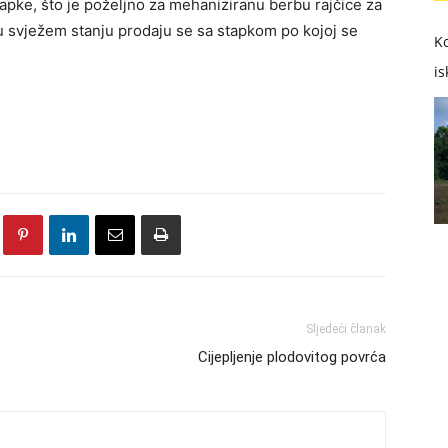
stapke, što je poželjno za mehaniziranu berbu rajčice za
 u svježem stanju prodaju se sa stapkom po kojoj se
Ko
is
Sljedeći članak
Cijepljenje plodovitog povrća