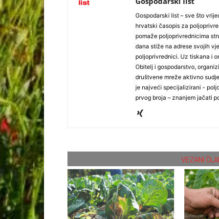
Gospodarski list
Gospodarski list – sve što vrijed
hrvatski časopis za poljoprivre
pomaže poljoprivrednicima stru
dana stiže na adrese svojih vjer
poljoprivrednici. Uz tiskana i 
Obitelj i gospodarstvo, organiz
društvene mreže aktivno sudjel
je najveći specijalizirani - polj
prvog broja – znanjem jačati po
VEZANI ČLA