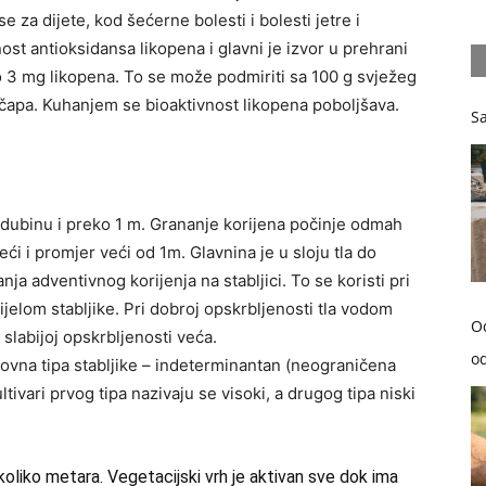
 za dijete, kod šećerne bolesti i bolesti jetre i
ost antioksidansa likopena i glavni je izvor u prehrani
o 3 mg likopena. To se može podmiriti sa 100 g svježeg
 kečapa. Kuhanjem se bioaktivnost likopena poboljšava.
Sa
i dubinu i preko 1 m. Grananje korijena počinje odmah
ći i promjer veći od 1m. Glavnina je u sloju tla do
a adventivnog korijenja na stabljici. To se koristi pri
ijelom stabljike. Pri dobroj opskrbljenosti tla vodom
O
 slabijoj opskrbljenosti veća.
od
novna tipa stabljike – indeterminantan (neograničena
tivari prvog tipa nazivaju se visoki, a drugog tipa niski
oliko metara. Vegetacijski vrh je aktivan sve dok ima