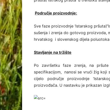
Područje proizvodnje:
Sve faze proizvodnje ‘Istarskog pršuta’/’I
sušenja i zrenja do gotovog proizvoda, 
hrvatskog i slovenskog dijela poluotoka 
Stavljanje na tržište
Po završetku faze zrenja, na pršute
specifikacijom, nanosi se vrući žig koji 
cijelo područje proizvodnje ‘Istarsko
proizvođača. U nastavku je prikazan izg