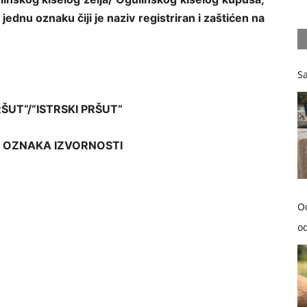
jednu oznaku čiji je naziv registriran i zaštićen na
Sa
RŠUT“/“ISTRSKI PRŠUT“
 OZNAKA IZVORNOSTI
O
od