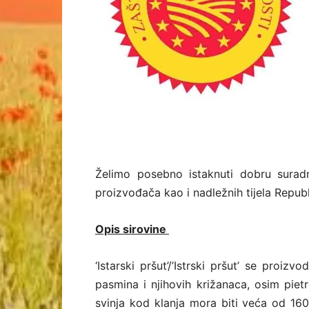
Želimo posebno istaknuti dobru suradn
proizvođača kao i nadležnih tijela Republ
Opis sirovine
‘Istarski pršut’/’Istrski pršut’ se proi
pasmina i njihovih križanaca, osim piet
svinja kod klanja mora biti veća od 160