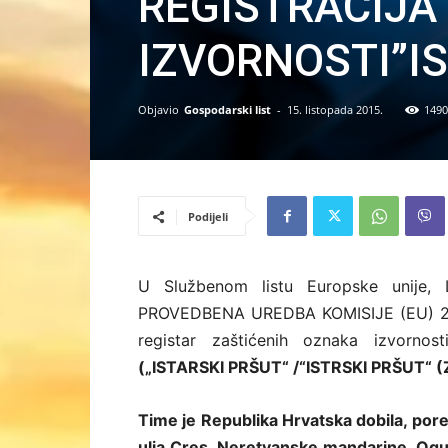
REGISTRACIJA
IZVORNOSTI”I
Objavio
Gospodarski list
-
15. listopada 2015.
1490
Podijeli
U Službenom listu Europske unije, 
PROVEDBENA UREDBA KOMISIJE (EU) 2015
registar zaštićenih oznaka izvornost
(„ISTARSKI PRŠUT“ /“ISTRSKI PRŠUT“ (Z
Time je Republika Hrvatska dobila, por
ulja Cres, Neretvanske mandarine, Ogul