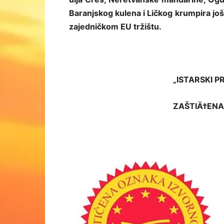
Baranjskog kulena i Ličkog krumpira još 
zajedničkom EU tržištu.
„ISTARSKI P
ZAŠTIÄ†ENA