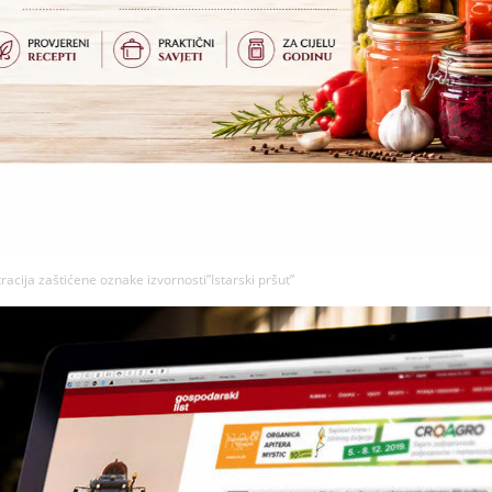
racija zaštićene oznake izvornosti”Istarski pršut”