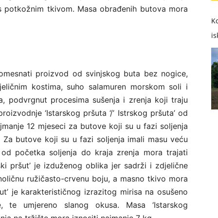
 s potkožnim tkivom. Masa obrađenih butova mora
Ko
is
i suhomesnati proizvod od svinjskog buta bez nogice,
eličnim kostima, suho salamuren morskom soli i
a, podvrgnut procesima sušenja i zrenja koji traju
oizvodnje ‘Istarskog pršuta ‘/’ Istrskog pršuta’ od
ajmanje 12 mjeseci za butove koji su u fazi soljenja
 Za butove koji su u fazi soljenja imali masu veću
 od početka soljenja do kraja zrenja mora trajati
rski pršut’ je izduženog oblika jer sadrži i zdjelične
dnoličnu ružičasto-crvenu boju, a masno tkivo mora
 pršut’ je karakterističnog izrazitog mirisa na osušeno
e, te umjereno slanog okusa. Masa ‘Istarskog
anja na tržište mora iznositi najmanje 7 kg.