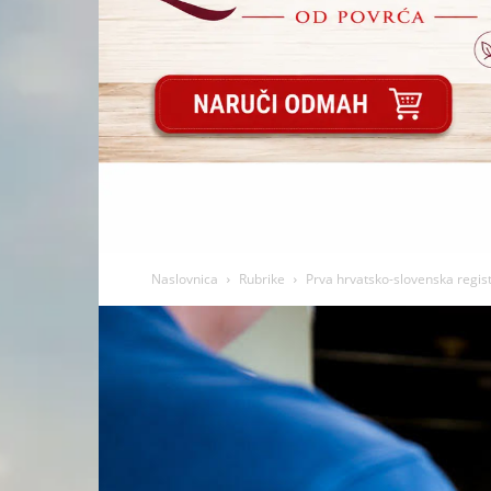
Naslovnica
Rubrike
Prva hrvatsko-slovenska regist