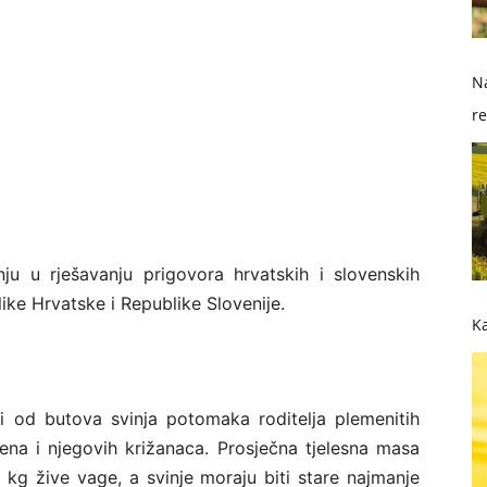
Na
re
so
ju u rješavanju prigovora hrvatskih i slovenskih
ike Hrvatske i Republike Slovenije.
Ka
zvodi od butova svinja potomaka roditelja plemenitih
rena i njegovih križanaca. Prosječna tjelesna masa
 kg žive vage, a svinje moraju biti stare najmanje