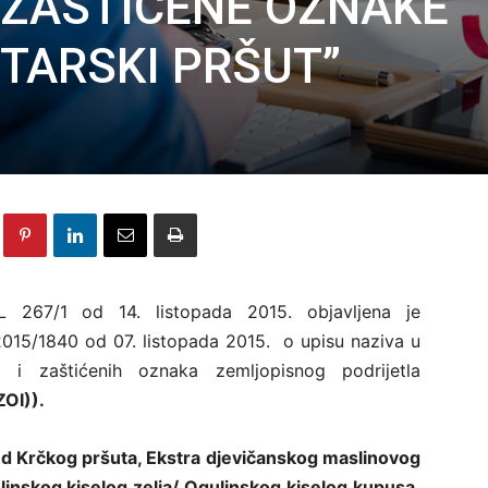
 ZAŠTIĆENE OZNAKE
STARSKI PRŠUT”
L 267/1 od 14. listopada 2015. objavljena je
/1840 od 07. listopada 2015. o upisu naziva u
i i zaštićenih oznaka zemljopisnog podrijetla
OI)).
ed Krčkog pršuta, Ekstra djevičanskog maslinovog
inskog kiselog zelja/ Ogulinskog kiselog kupusa,