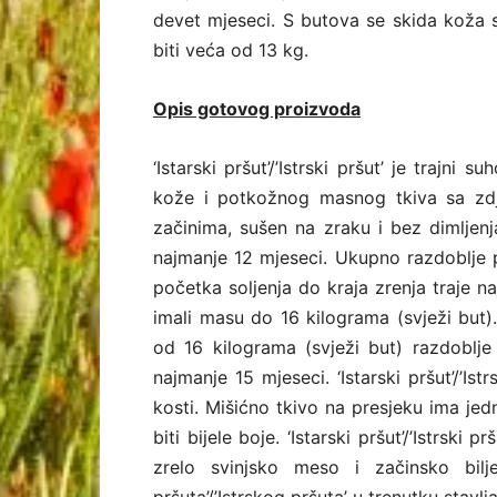
devet mjeseci. S butova se skida koža
biti veća od 13 kg.
Opis gotovog proizvoda
‘Istarski pršut’/’Istrski pršut’ je trajn
kože i potkožnog masnog tkiva sa zdj
začinima, sušen na zraku i bez dimljenj
najmanje 12 mjeseci. Ukupno razdoblje pr
početka soljenja do kraja zrenja traje n
imali masu do 16 kilograma (svježi but).
od 16 kilograma (svježi but) razdoblje
najmanje 15 mjeseci. ‘Istarski pršut’/’Ist
kosti. Mišićno tkivo na presjeku ima je
biti bijele boje. ‘Istarski pršut’/’Istrski
zrelo svinjsko meso i začinsko bilj
pršuta’/’Istrskog pršuta’ u trenutku stavlj