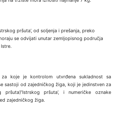
strskog pršuta’, od soljenja i prešanja, preko
moraju se odvijati unutar zemljopisnog područja
Istre.
 za koje je kontrolom utvrđena sukladnost sa
se sastoji od zajedničkog žiga, koji je jedinstven za
g pršuta’/’Istrskog pršuta’, i numeričke oznake
led zajedničkog žiga.