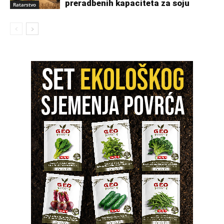
preradbenih kapaciteta za soju
Ratarstvo