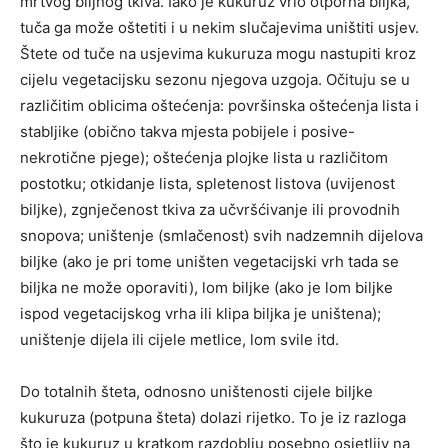
mrtvog biljnog tkiva. Iako je kukuruz vrlo otporna biljka,
tuča ga može oštetiti i u nekim slučajevima uništiti usjev.
Štete od tuče na usjevima kukuruza mogu nastupiti kroz
cijelu vegetacijsku sezonu njegova uzgoja. Očituju se u
različitim oblicima oštećenja: površinska oštećenja lista i
stabljike (obično takva mjesta pobijele i posive-
nekrotične pjege); oštećenja plojke lista u različitom
postotku; otkidanje lista, spletenost listova (uvijenost
biljke), zgnječenost tkiva za učvršćivanje ili provodnih
snopova; uništenje (smlačenost) svih nadzemnih dijelova
biljke (ako je pri tome uništen vegetacijski vrh tada se
biljka ne može oporaviti), lom biljke (ako je lom biljke
ispod vegetacijskog vrha ili klipa biljka je uništena);
uništenje dijela ili cijele metlice, lom svile itd.
Do totalnih šteta, odnosno uništenosti cijele biljke
kukuruza (potpuna šteta) dolazi rijetko. To je iz razloga
što je kukuruz u kratkom razdoblju posebno osjetljiv na