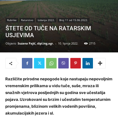
Rubrike
Ratarstvo
Izdanja 2022.
Broj 11 od 15.06.2022.
ŠTETE OD TUČE NA RATARSKIM
USJEVIMA
Objavio
Suzana Pajić, dipl.ing.agr.
-
10. lipnja 2022.
2715
Različite prirodne nepogode koje nastupaju nepovoljnim
vremenskim prilikama u vidu tuče, suše, mraza ili
snažnih vjetrova posljednjih su godina sve učestalija
pojava. Uzrokovani su brzim i učestalim temperaturnim
promjenama, blizinom velikih vodenih površina,
akumulacijskih jezera i sl.