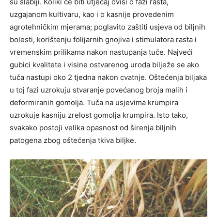
su slabiji. Koliki će biti utjecaj ovisi o fazi rasta,
uzgajanom kultivaru, kao i o kasnije provedenim
agrotehničkim mjerama; poglavito zaštiti usjeva od biljnih
bolesti, korištenju folijarnih gnojiva i stimulatora rasta i
vremenskim prilikama nakon nastupanja tuče. Najveći
gubici kvalitete i visine ostvarenog uroda bilježe se ako
tuča nastupi oko 2 tjedna nakon cvatnje. Oštećenja biljaka
u toj fazi uzrokuju stvaranje povećanog broja malih i
deformiranih gomolja. Tuča na usjevima krumpira
uzrokuje kasniju zrelost gomolja krumpira. Isto tako,
svakako postoji velika opasnost od širenja biljnih
patogena zbog oštećenja tkiva biljke.