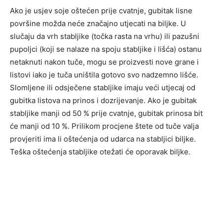
Ako je usjev soje oštećen prije cvatnje, gubitak lisne
površine možda neće značajno utjecati na biljke. U
slučaju da vrh stabljike (točka rasta na vrhu) ili pazušni
pupoljci (koji se nalaze na spoju stabljike i lišća) ostanu
netaknuti nakon tuče, mogu se proizvesti nove grane i
listovi iako je tuča uništila gotovo svo nadzemno lišće.
Slomljene ili odsječene stabljike imaju veći utjecaj od
gubitka listova na prinos i dozrijevanje. Ako je gubitak
stabljike manji od 50 % prije cvatnje, gubitak prinosa bit
će manji od 10 %. Prilikom procjene štete od tuče valja
provjeriti ima li oštećenja od udarca na stabljici biljke.
Teška oštećenja stabljike otežati će oporavak biljke.