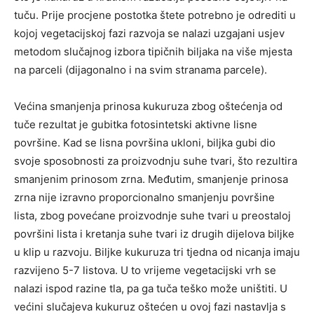
tuču. Prije procjene postotka štete potrebno je odrediti u
kojoj vegetacijskoj fazi razvoja se nalazi uzgajani usjev
metodom slučajnog izbora tipičnih biljaka na više mjesta
na parceli (dijagonalno i na svim stranama parcele).
Većina smanjenja prinosa kukuruza zbog oštećenja od
tuče rezultat je gubitka fotosintetski aktivne lisne
površine. Kad se lisna površina ukloni, biljka gubi dio
svoje sposobnosti za proizvodnju suhe tvari, što rezultira
smanjenim prinosom zrna. Međutim, smanjenje prinosa
zrna nije izravno proporcionalno smanjenju površine
lista, zbog povećane proizvodnje suhe tvari u preostaloj
površini lista i kretanja suhe tvari iz drugih dijelova biljke
u klip u razvoju. Biljke kukuruza tri tjedna od nicanja imaju
razvijeno 5-7 listova. U to vrijeme vegetacijski vrh se
nalazi ispod razine tla, pa ga tuča teško može uništiti. U
većini slučajeva kukuruz oštećen u ovoj fazi nastavlja s