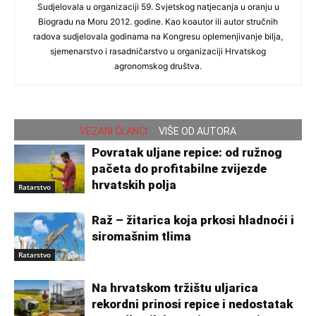
Sudjelovala u organizaciji 59. Svjetskog natjecanja u oranju u
Biogradu na Moru 2012. godine. Kao koautor ili autor stručnih
radova sudjelovala godinama na Kongresu oplemenjivanje bilja,
sjemenarstvo i rasadničarstvo u organizaciji Hrvatskog
agronomskog društva.
VEZANI ČLANCI
VIŠE OD AUTORA
Povratak uljane repice: od ružnog
pačeta do profitabilne zvijezde
hrvatskih polja
Ratarstvo
Raž – žitarica koja prkosi hladnoći i
siromašnim tlima
Ratarstvo
Na hrvatskom tržištu uljarica
rekordni prinosi repice i nedostatak