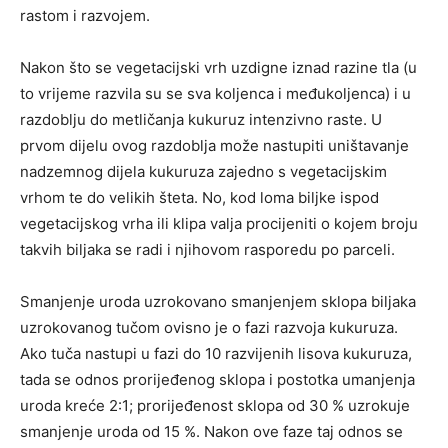
rastom i razvojem.
Nakon što se vegetacijski vrh uzdigne iznad razine tla (u
to vrijeme razvila su se sva koljenca i međukoljenca) i u
razdoblju do metličanja kukuruz intenzivno raste. U
prvom dijelu ovog razdoblja može nastupiti uništavanje
nadzemnog dijela kukuruza zajedno s vegetacijskim
vrhom te do velikih šteta. No, kod loma biljke ispod
vegetacijskog vrha ili klipa valja procijeniti o kojem broju
takvih biljaka se radi i njihovom rasporedu po parceli.
Smanjenje uroda uzrokovano smanjenjem sklopa biljaka
uzrokovanog tučom ovisno je o fazi razvoja kukuruza.
Ako tuča nastupi u fazi do 10 razvijenih lisova kukuruza,
tada se odnos prorijeđenog sklopa i postotka umanjenja
uroda kreće 2:1; prorijeđenost sklopa od 30 % uzrokuje
smanjenje uroda od 15 %. Nakon ove faze taj odnos se