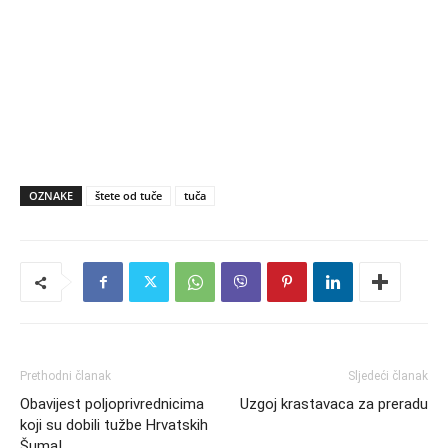
OZNAKE
štete od tuče
tuča
Prethodni članak
Sljedeći članak
Obavijest poljoprivrednicima
Uzgoj krastavaca za preradu
koji su dobili tužbe Hrvatskih
Šuma!