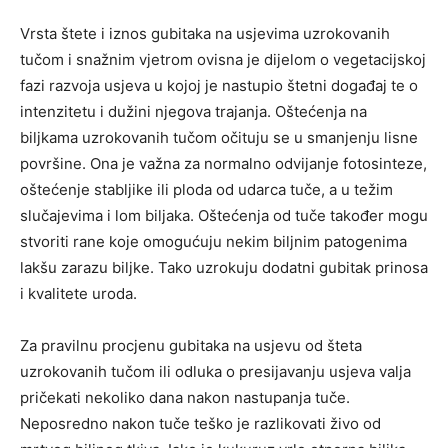
Vrsta štete i iznos gubitaka na usjevima uzrokovanih
tučom i snažnim vjetrom ovisna je dijelom o vegetacijskoj
fazi razvoja usjeva u kojoj je nastupio štetni događaj te o
intenzitetu i dužini njegova trajanja. Oštećenja na
biljkama uzrokovanih tučom očituju se u smanjenju lisne
površine. Ona je važna za normalno odvijanje fotosinteze,
oštećenje stabljike ili ploda od udarca tuče, a u težim
slučajevima i lom biljaka. Oštećenja od tuče također mogu
stvoriti rane koje omogućuju nekim biljnim patogenima
lakšu zarazu biljke. Tako uzrokuju dodatni gubitak prinosa
i kvalitete uroda.
Za pravilnu procjenu gubitaka na usjevu od šteta
uzrokovanih tučom ili odluka o presijavanju usjeva valja
pričekati nekoliko dana nakon nastupanja tuče.
Neposredno nakon tuče teško je razlikovati živo od