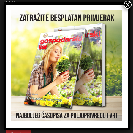
Shop
Pretplata
Uvjeti korištenja
Raskid ugovora
Načini plaćanja
Sigurnost plaćanja
Prijavite se na newsletter
Ime
Email