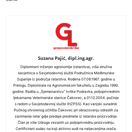
Suzana Pajić, dipl.ing.agr.
Diplomirani inženjer agronomije (ratarstva), viša stručna
savjetnica u Savjetodavnoj službi Podružnica Međimurske
županije iz područja ratarstva. Rođena 07.08.1967. godine u
Prelogu. Diplomirala na Agronomskom fakultetu u Zagrebu 1990.
godine. Radila u „Sjemenarstvu“ tvrtke Podravka, poljoprivrednim
ljekarnama Veterinarske stanice Čakovec, a 01.12.2004. počinje
s radom u Savjetodavnoj službi (HZPSS). Kao vanjski suradnik
Pučkog otvorenog učilišta Čakovec pri obrazovanju odraslih za
zanimanje ratar gdje predaje predmete iz ratarske proizvodnje.
Član je više Udruga vezanih uz poljoprivrednu proizvodnju.
Certificirani sudac na koji aktivno sudi na natjecanjima orača.