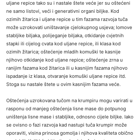
uljane repice tako su i nastale štete veće jer su oštećeni
ne samo listovi, veći i generativni organi biljke. Kod
ozimih žitarica i uljane repice u tim fazama razvoja tuča
može uzrokovati uništavanje cjelokupnog usjeva; lomove
stabljike biljaka, polijeganje biljaka, otkidanje cvjetnih
stapki ili cijelog cvata kod uljane repice, ili klasa kod
ozimih žitarica; oštećenje mladih komuški te kasnije
njihovo otkidanje kod uljane repice; oštećenje zrna u
ranijim fazama kod žitarica ili u kasnijim fazama njihovo
ispadanje iz klasa, otvaranje komuški uljane repice itd.
Stoga su nastale štete u ovim kasnijim fazama veće.
Oštećenja uzrokovana tučom na krumpiru mogu varirati u
rasponu od manjeg oštećenja lisne mase do potpunog
uništenja lisne mase i stabljike, odnosno cijele biljke. Iako
se ovisno o fazi razvoja kad nastupi tuča krumpir može
oporaviti, visina prinosa gomolja i njihova kvaliteta obično