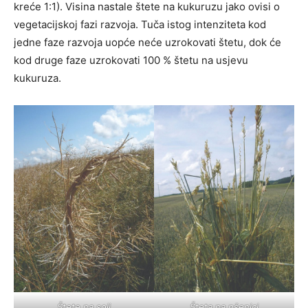
kreće 1:1). Visina nastale štete na kukuruzu jako ovisi o
vegetacijskoj fazi razvoja. Tuča istog intenziteta kod
jedne faze razvoja uopće neće uzrokovati štetu, dok će
kod druge faze uzrokovati 100 % štetu na usjevu
kukuruza.
Štete na soji
Šteta na pšenici