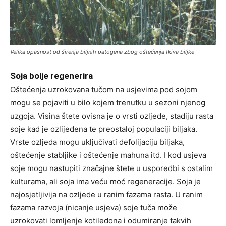
Velika opasnost od širenja biljnih patogena zbog oštećenja tkiva biljke
Soja bolje regenerira
Oštećenja uzrokovana tučom na usjevima pod sojom
mogu se pojaviti u bilo kojem trenutku u sezoni njenog
uzgoja. Visina štete ovisna je o vrsti ozljede, stadiju rasta
soje kad je ozlijeđena te preostaloj populaciji biljaka.
Vrste ozljeda mogu uključivati defolijaciju biljaka,
oštećenje stabljike i oštećenje mahuna itd. I kod usjeva
soje mogu nastupiti značajne štete u usporedbi s ostalim
kulturama, ali soja ima veću moć regeneracije. Soja je
najosjetljivija na ozljede u ranim fazama rasta. U ranim
fazama razvoja (nicanje usjeva) soje tuča može
uzrokovati lomljenje kotiledona i odumiranje takvih