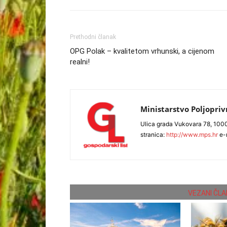
Prethodni članak
OPG Polak – kvalitetom vrhunski, a cijenom
realni!
Ministarstvo Poljopri
Ulica grada Vukovara 78, 1000
stranica:
http://www.mps.hr
e-
VEZANI ČLA