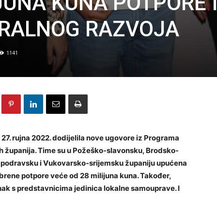
IJUNA KUNA POTPORE 
RALNOG RAZVOJA
1141
 27. rujna 2022. dodijelila nove ugovore iz Programa
ih županija. Time su u Požeško-slavonsku, Brodsko-
-podravsku i Vukovarsko-srijemsku županiju upućena
brene potpore veće od 28 milijuna kuna. Također,
nak s predstavnicima jedinica lokalne samouprave. I