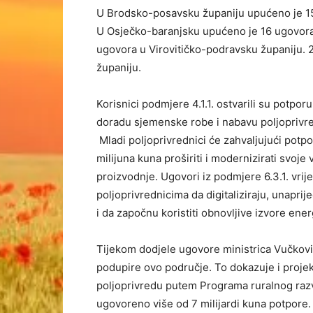
U Brodsko-posavsku županiju upućeno je 15
U Osječko-baranjsku upućeno je 16 ugovora
ugovora u Virovitičko-podravsku županiju.
županiju.
Korisnici podmjere 4.1.1. ostvarili su potporu
doradu sjemenske robe i nabavu poljoprivre
Mladi poljoprivrednici će zahvaljujući potpo
milijuna kuna proširiti i modernizirati svoje
proizvodnje. Ugovori iz podmjere 6.3.1. vri
poljoprivrednicima da digitaliziraju, unapri
i da započnu koristiti obnovljive izvore ener
Tijekom dodjele ugovore ministrica Vučkovi
podupire ovo područje. To dokazuje i projekt
poljoprivredu putem Programa ruralnog razvo
ugovoreno više od 7 milijardi kuna potpore. 