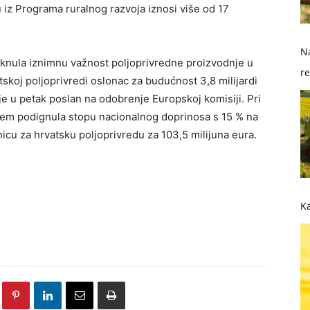
 iz Programa ruralnog razvoja iznosi više od 17
Na
taknula iznimnu važnost poljoprivredne proizvodnje u
re
tskoj poljoprivredi oslonac za budućnost 3,8 milijardi
so
je u petak poslan na odobrenje Europskoj komisiji. Pri
ćem podignula stopu nacionalnog doprinosa s 15 % na
icu za hrvatsku poljoprivredu za 103,5 milijuna eura.
Ka