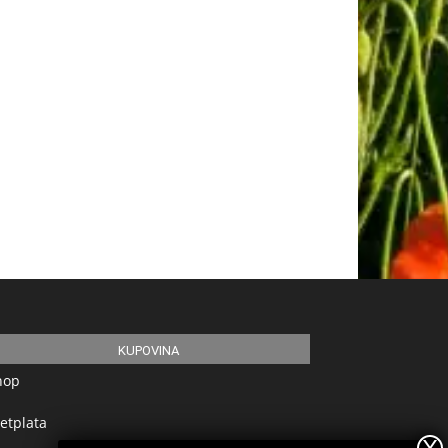
KUPOVINA
hop
etplata