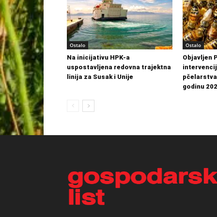
Ostalo
Ostalo
Na inicijativu HPK-a
Objavljen 
uspostavljena redovna trajektna
intervenci
linija za Susak i Unije
pčelarstva
godinu 202