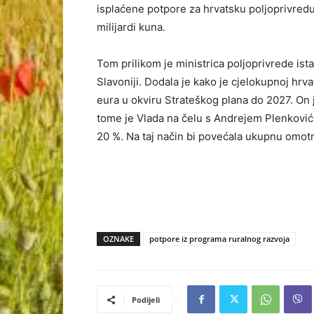
isplaćene potpore za hrvatsku poljoprivredu
milijardi kuna.
Tom prilikom je ministrica poljoprivrede is
Slavoniji. Dodala je kako je cjelokupnoj hrva
eura u okviru Strateškog plana do 2027. On 
tome je Vlada na čelu s Andrejem Plenkovi
20 %. Na taj način bi povećala ukupnu omotn
OZNAKE
potpore iz programa ruralnog razvoja
Podijeli