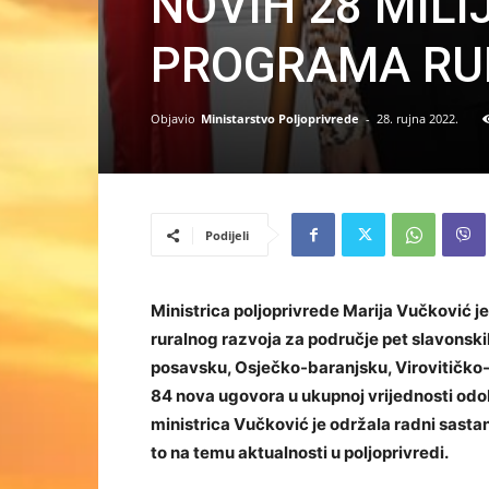
NOVIH 28 MIL
PROGRAMA RU
Objavio
Ministarstvo Poljoprivrede
-
28. rujna 2022.
Podijeli
Ministrica poljoprivrede Marija Vučković je
ruralnog razvoja za područje pet slavonsk
posavsku, Osječko-baranjsku, Virovitičko
84 nova ugovora u ukupnoj vrijednosti odo
ministrica Vučković je održala radni sasta
to na temu aktualnosti u poljoprivredi.