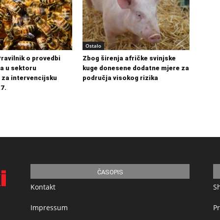
Ostalo
Pravilnik o provedbi
Zbog širenja afričke svinjske
ja u sektoru
kuge donesene dodatne mjere za
 za intervencijsku
područja visokog rizika
7.
ČASOPIS
Kontakt
S
Impressum
Pr