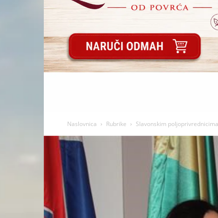
Naslovnica
Rubrike
Slavonskim poljoprivrednicima