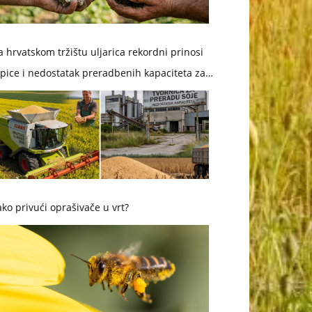
 hrvatskom tržištu uljarica rekordni prinosi
pice i nedostatak preradbenih kapaciteta za
ju
ko privući oprašivače u vrt?