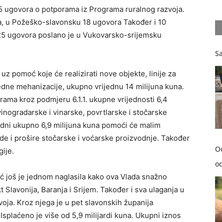
 ugovora o potporama iz Programa ruralnog razvoja.
, u Požeško-slavonsku 18 ugovora Također i 10
 25 ugovora poslano je u Vukovarsko-srijemsku
Sa
 uz pomoć koje će realizirati nove objekte, linije za
dne mehanizacije, ukupno vrijednu 14 milijuna kuna.
rama kroz podmjeru 6.1.1. ukupne vrijednosti 6,4
 vinogradarske i vinarske, povrtlarske i stočarske
jedni ukupno 6,9 milijuna kuna pomoći će malim
jede i prošire stočarske i voćarske proizvodnje. Također
O
gije.
od
ć još je jednom naglasila kako ova Vlada snažno
 Slavonija, Baranja i Srijem. Također i sva ulaganja u
ja. Kroz njega je u pet slavonskih županija
Isplaćeno je više od 5,9 milijardi kuna. Ukupni iznos