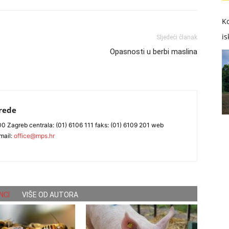
Ko
is
Sljedeći članak
Opasnosti u berbi maslina
vrede
0 Zagreb centrala: (01) 6106 111 faks: (01) 6109 201 web
mail:
office@mps.hr
NCI
VIŠE OD AUTORA