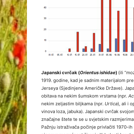
Japanski cvrčak (
Orientus ishidae
)
(ili “m
1919. godine, kad je sadnim materijalom pr
Jerseya (Sjedinjene Američke Države). Japan
obitava na nekim šumskom vrstama (npr.
Ac
nekim zeljastim biljkama (npr.
Urtica
), ali i
vinova loza, jabuka). Japanski cvrčak svoj
značajne štete te se u svjetskim razmjeri
Pažnju istraživača počinje privlačiti 1970-i