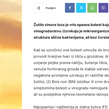
Podijeli
Žutilo vinove loze je vrlo opasna bolest ko
vinogradarstvu. Uzrokuju je mikroorganizm
strukture slične bakterijama, ali bez čvrste
Kad se uzročnici ove bolesti umnože do brojn
provodi hranjive tvari iz lišća u grozdove, dr
uvijanje plojke prema naličju, žućenje lišća
venuće formiranog grozda te slabije odrvenj
negativne promjene uzrokuju tri različite sk
žutilo), (2)
Bois noir
(BN) (stolbur ili crno drv
simptomima bolesti u vinogradu nemoguće je 
ali su posljedice njihova nesmetana razvoja i 
Najopasnija i najštetnija je zlatna žutica (FD