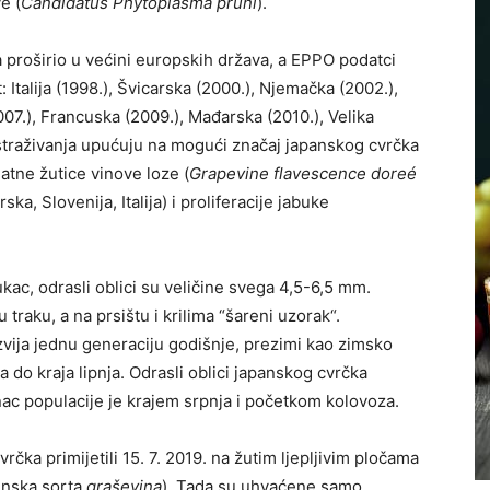
e (
Candidatus Phytoplasma pruni
).
 proširio u većini europskih država, a EPPO podatci
Italija (1998.), Švicarska (2000.), Njemačka (2002.),
007.), Francuska (2009.), Mađarska (2010.), Velika
 istraživanja upućuju na mogući značaj japanskog cvrčka
zlatne žutice vinove loze (
Grapevine flavescence doreé
rska, Slovenija, Italija) i proliferacije jabuke
kukac, odrasli oblici su veličine svega 4,5-6,5 mm.
 traku, a na prsištu i krilima “šareni uzorak“.
razvija jednu generaciju godišnje, prezimi kao zimsko
ja do kraja lipnja. Odrasli oblici japanskog cvrčka
nac populacije je krajem srpnja i početkom kolovoza.
a primijetili 15. 7. 2019. na žutim ljepljivim pločama
inska sorta
graševina
). Tada su uhvaćene samo