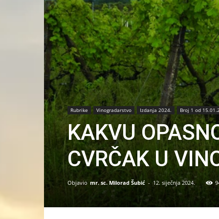
Rubrike
Vinogradarstvo
Izdanja 2024.
Broj 1 od 15.01.
KAKVU OPASNO
CVRČAK U VIN
Objavio
mr. sc. Milorad Šubić
-
12. siječnja 2024.
9