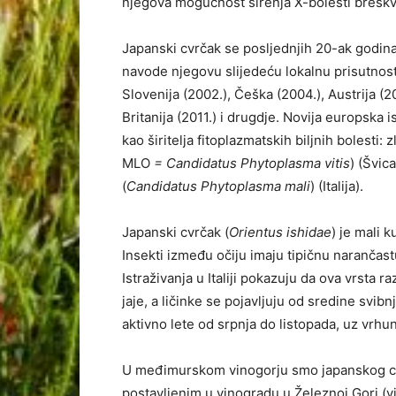
njegova mogućnost širenja X-bolesti breskv
Japanski cvrčak se posljednjih 20-ak godina
navode njegovu slijedeću lokalnu prisutnost: 
Slovenija (2002.), Češka (2004.), Austrija (2
Britanija (2011.) i drugdje. Novija europska
kao širitelja fitoplazmatskih biljnih bolesti: 
MLO
= Candidatus Phytoplasma vitis
) (Švica
(
Candidatus Phytoplasma mali
) (Italija).
Japanski cvrčak (
Orientus ishidae
) je mali 
Insekti između očiju imaju tipičnu narančastu
Istraživanja u Italiji pokazuju da ova vrsta 
jaje, a ličinke se pojavljuju od sredine svibn
aktivno lete od srpnja do listopada, uz vrhu
U međimurskom vinogorju smo japanskog cvrčk
postavljenim u vinogradu u Železnoj Gori (v