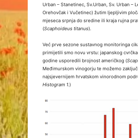
Urban – Stanetinec, Sv.Urban, Sv. Urban – 
Orehovčak i Vučetinec) žutim ljepljivim plo
mjeseca srpnja do sredine ili kraja rujna pr
(
Scaphoideus titanus
).
Već prve sezone sustavnog monitoringa cika
primijetili smo novu vrstu: japanskog cvrčka
godine usporedili brojnost američkog (
Scap
Međimurskom vinogorju te možemo zaključiti
najsjevernijem hrvatskom vinorodnom podru
Histogram 1.
)