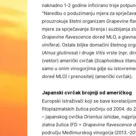
naknadno 1-2 godine inficirano trsje potpu
“Naredbu o poduzimanju mjera za sprječavanj
prouzrokuje štetni organizam
Grapevine fl
mjere za sprječavanje širenja i suzbijanja z
Grapevine flavescence doreé
MLO, a glavna 
vinifera
). Ostale biljke domaćini štetnog org
(
Alnus glutinosa
) i druge
Vitis
vrste (npr. dir
(vektor) američki cvrčak (
Scaphoideus titan
samo u onim vinogorjima gdje su istovremen
doreé
MLO) i prenositelj (američki cvrčak).
Japanski cvrčak brojniji od američkog
Europski istraživači koji se bave korelacijom 
fitoplazmatskih žutica počinju od 2004. do 
– japanskog cvrčka
Orientus ishidae
, najpri
zlatna žutica (FD =
Grapevine flavescence 
području Međimurskog vinogorja (2013.-2018.