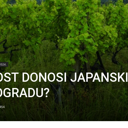
2024.
ST DONOSI JAPANSK
OGRADU?
454