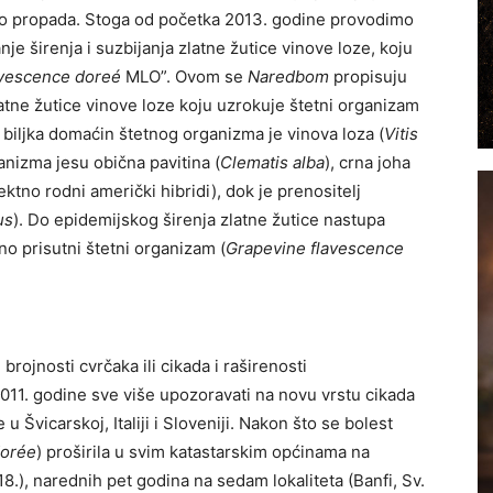
no propada. Stoga od početka 2013. godine provodimo
e širenja i suzbijanja zlatne žutice vinove loze, koju
avescence doreé
MLO”. Ovom se
Naredbom
propisuju
latne žutice vinove loze koju uzrokuje štetni organizam
biljka domaćin štetnog organizma je vinova loza (
Vitis
anizma jesu obična pavitina (
Clematis alba
), crna joha
ektno rodni američki hibridi), dok je prenositelj
us
). Do epidemijskog širenja zlatne žutice nastupa
o prisutni štetni organizam (
Grapevine flavescence
brojnosti cvrčaka ili cikada i raširenosti
2011. godine sve više upozoravati na novu vrstu cikada
je u Švicarskoj, Italiji i Sloveniji. Nakon što se bolest
dorée
) proširila u svim katastarskim općinama na
), narednih pet godina na sedam lokaliteta (Banfi, Sv.