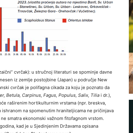
ozaični” cvrčak): u stručnoj literaturi se spominje davne
enesen iz zemlje postojbine (Japan) u područje New
ski cvrčak je polifagna cikada za koju je poznato da
er, Betula, Carpinus, Fagus, Populus, Salix, Tilia
i dr.),
 opće raširenim hortikulturnim vrstama (npr. breskva,
om ishranom na spomenutim hraniteljicama ne pričinjava
ma ne smatra ekonomski važnom fitofagnom vrstom.
h godina, kad je u Sjedinjenim Državama opisana