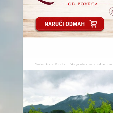
Naslovnica
Rubrike
Vinogradarstvo
Kakvu opasn