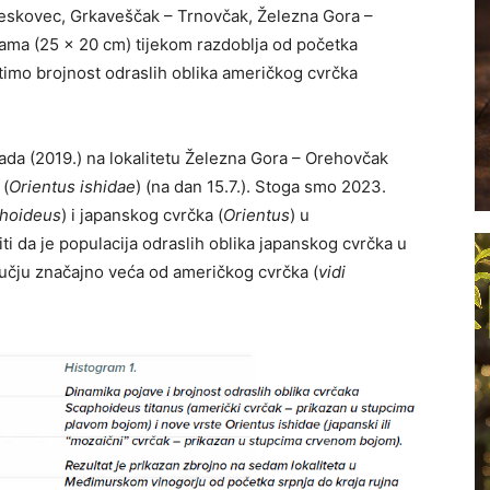
Leskovec, Grkaveščak – Trnovčak, Železna Gora –
čama (25 x 20 cm) tijekom razdoblja od početka
atimo brojnost odraslih oblika američkog cvrčka
da (2019.) na lokalitetu Železna Gora – Orehovčak
 (
Orientus ishidae
) (na dan 15.7.). Stoga smo 2023.
hoideus
) i japanskog cvrčka (
Orientus
) u
 da je populacija odraslih oblika japanskog cvrčka u
čju značajno veća od američkog cvrčka (
vidi