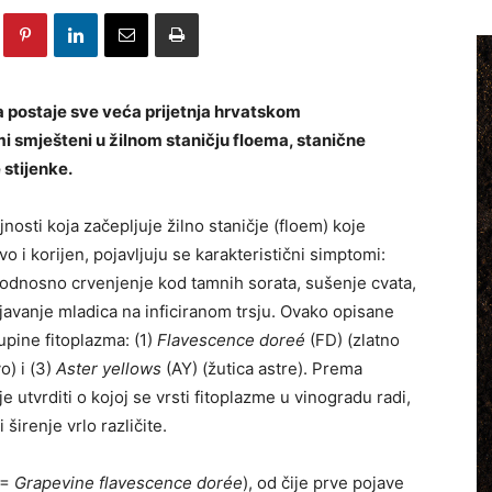
ja postaje sve veća prijetnja hrvatskom
i smješteni u žilnom staničju floema, stanične
 stijenke.
osti koja začepljuje žilno staničje (floem) koje
vo i korijen, pojavljuju se karakteristični simptomi:
, odnosno crvenjenje kod tamnih sorata, sušenje cvata,
avanje mladica na inficiranom trsju. Ovako opisane
upine fitoplazma: (1)
Flavescence doreé
(FD) (zlatno
o) i (3)
Aster yellows
(AY) (žutica astre). Prema
utvrditi o kojoj se vrsti fitoplazme u vinogradu radi,
širenje vrlo različite.
 =
Grapevine flavescence dorée
), od čije prve pojave