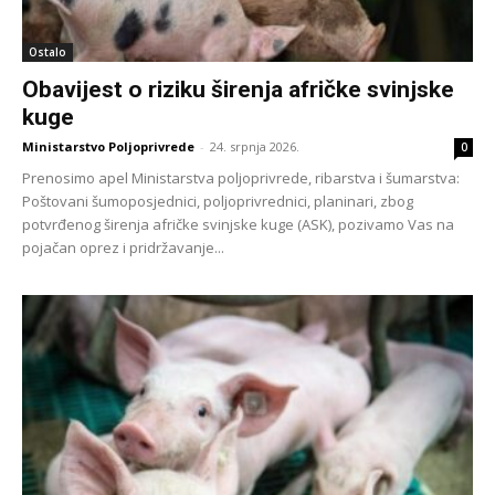
Ostalo
Obavijest o riziku širenja afričke svinjske
kuge
Ministarstvo Poljoprivrede
-
24. srpnja 2026.
0
Prenosimo apel Ministarstva poljoprivrede, ribarstva i šumarstva:
Poštovani šumoposjednici, poljoprivrednici, planinari, zbog
potvrđenog širenja afričke svinjske kuge (ASK), pozivamo Vas na
pojačan oprez i pridržavanje...