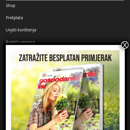
Shop
Pretplata
Uvjeti korištenja
Raskid ugovora
Načini plaćanja
Sigurnost plaćanja
Prijavite se na newsletter
Ime
Email