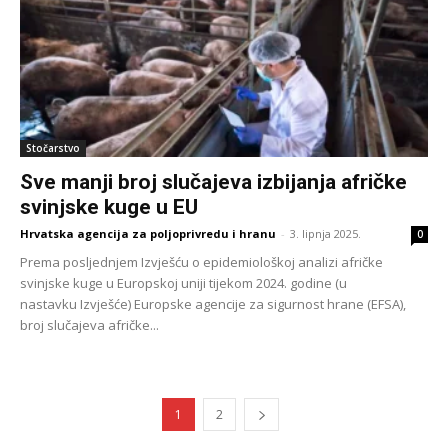
Stočarstvo
Sve manji broj slučajeva izbijanja afričke
svinjske kuge u EU
Hrvatska agencija za poljoprivredu i hranu
-
3. lipnja 2025.
0
Prema posljednjem Izvješću o epidemiološkoj analizi afričke
svinjske kuge u Europskoj uniji tijekom 2024. godine (u
nastavku Izvješće) Europske agencije za sigurnost hrane (EFSA),
broj slučajeva afričke...
1
2