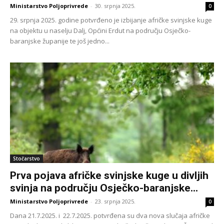
Ministarstvo Poljoprivrede
-
30. srpnja 2025.
0
29. srpnja 2025. godine potvrđeno je izbijanje afričke svinjske kuge
na objektu u naselju Dalj, Općini Erdut na području Osječko-
baranjske županije te još jedno...
Stočarstvo
Prva pojava afričke svinjske kuge u divljih
svinja na području Osječko-baranjske...
Ministarstvo Poljoprivrede
-
23. srpnja 2025.
0
Dana 21.7.2025. i 22.7.2025. potvrđena su dva nova slučaja afričke