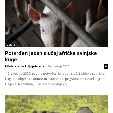
Ostalo
Potvrđen jedan slučaj afričke svinjske
kuge
Ministarstvo Poljoprivrede
-
20. siječnja 2026.
0
19. siječnja 2026. godine potvrđen je jedan slučaj afričke svinjske
kuge na objektu s domaćim svinjama u prigradskom naselju grada
Osijeka, Nemetinu, u Osječko-baranjskoj...