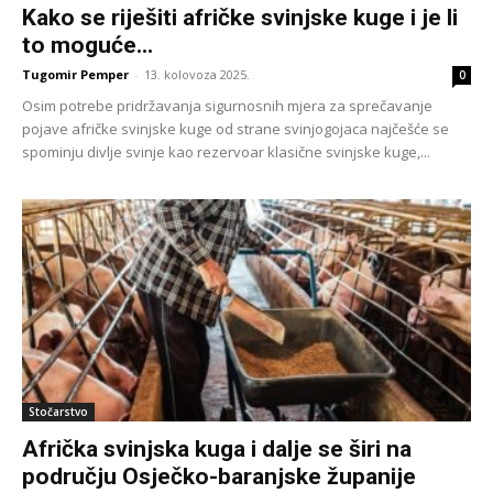
Kako se riješiti afričke svinjske kuge i je li
to moguće...
Tugomir Pemper
-
13. kolovoza 2025.
0
Osim potrebe pridržavanja sigurnosnih mjera za sprečavanje
pojave afričke svinjske kuge od strane svinjogojaca najčešće se
spominju divlje svinje kao rezervoar klasične svinjske kuge,...
Stočarstvo
Afrička svinjska kuga i dalje se širi na
području Osječko-baranjske županije