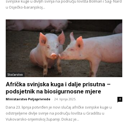
svinjske kuge u divljih svinja na području lovišta Bolman i Šag- Nard
u Osječko-baranjskoj...
Stočarstvo
Afrička svinjska kuga i dalje prisutna –
podsjetnik na biosigurnosne mjere
Ministarstvo Poljoprivrede
-
24. lipnja 2025.
0
Dana 23. lipnja potvrđen je novi slučaj afričke svinjske kuge u
odstrijeljene divlje svinje na području lovišta u Gradištu u
Vukovarsko-srijemskoj županiji. Dokaz je...