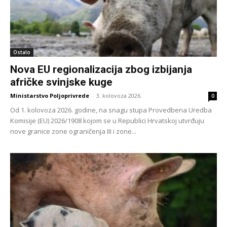
Ostalo
Nova EU regionalizacija zbog izbijanja
afričke svinjske kuge
Ministarstvo Poljoprivrede
-
3. kolovoza 2026.
0
Od 1. kolovoza 2026. godine, na snagu stupa Provedbena Uredba
Komisije (EU) 2026/1908 kojom se u Republici Hrvatskoj utvrđuju
nove granice zone ograničenja III i zone...