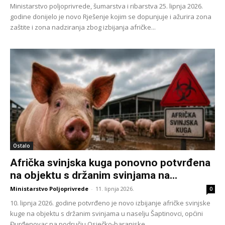
Ministarstvo poljoprivrede, šumarstva i ribarstva 25. lipnja 2026.
godine donijelo je novo Rješenje kojim se dopunjuje i ažurira zona
zaštite i zona nadziranja zbog izbijanja afričke...
Ostalo
Afrička svinjska kuga ponovno potvrđena
na objektu s držanim svinjama na...
Ministarstvo Poljoprivrede
-
11. lipnja 2026.
0
10. lipnja 2026. godine potvrđeno je novo izbijanje afričke svinjske
kuge na objektu s držanim svinjama u naselju Šaptinovci, općini
Đurđenovac na području Osječko-baranjske...