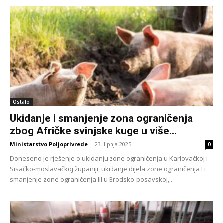
Ostalo
Ukidanje i smanjenje zona ograničenja
zbog Afričke svinjske kuge u više...
Ministarstvo Poljoprivrede
-
23. lipnja 2025.
0
Doneseno je rješenje o ukidanju zone ograničenja u Karlovačkoj i
Sisačko-moslavačkoj županiji, ukidanje dijela zone ograničenja I i
smanjenje zone ograničenja III u Brodsko-posavskoj,...