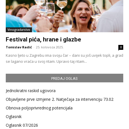
Vinogradarstvo
Festival pića, hrane i glazbe
Tomislav Radić
-
25. kolovoza 2025.
0
Kasno ljeto u Zagrebu ima svoju čar – dani su još uvijek topli, a grad
se lagano vraća u svoj ritam. Upravo taj ritam...
PREDAJ OGLAS
Jednokratni raskid ugovora
Objavljene prve izmjene 2. Natječaja za intervenciju 73.02
Obnova poljoprivrednog potencijala
Oglasnik
Oglasnik 07/2026