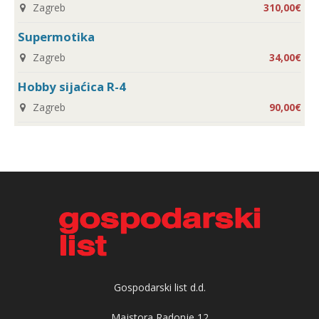
Zagreb
310,00€
Supermotika
Zagreb
34,00€
Hobby sijaćica R-4
Zagreb
90,00€
Gospodarski list d.d.
Majstora Radonje 12