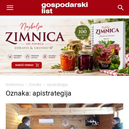
Naslovnica
Oznake
Apistrategija
Oznaka: apistrategija