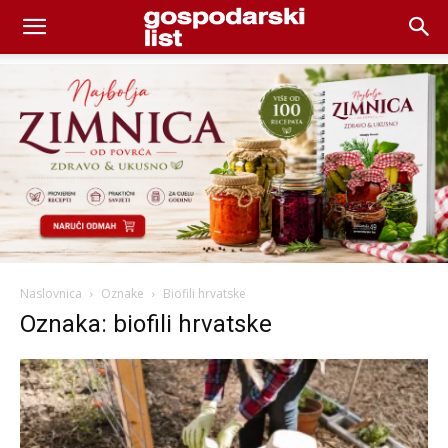
Naslovnica
Oznake
Biofili hrvatske
Oznaka: biofili hrvatske