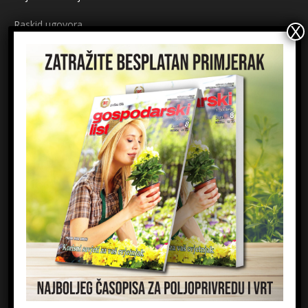
Raskid ugovora
Načini plaćanja
Sigurnost plaćanja
Prijavite se na newsletter
Ime
Email