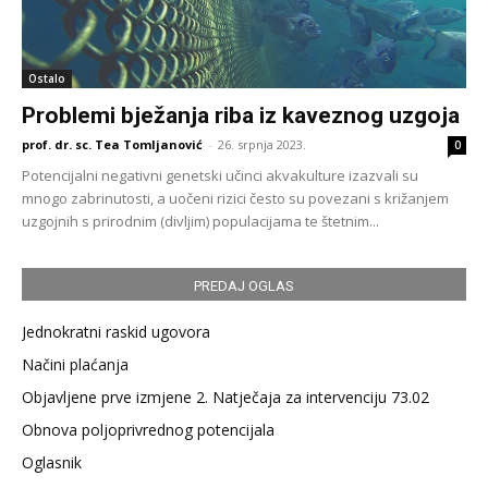
Ostalo
Problemi bježanja riba iz kaveznog uzgoja
prof. dr. sc. Tea Tomljanović
-
26. srpnja 2023.
0
Potencijalni negativni genetski učinci akvakulture izazvali su
mnogo zabrinutosti, a uočeni rizici često su povezani s križanjem
uzgojnih s prirodnim (divljim) populacijama te štetnim...
PREDAJ OGLAS
Jednokratni raskid ugovora
Načini plaćanja
Objavljene prve izmjene 2. Natječaja za intervenciju 73.02
Obnova poljoprivrednog potencijala
Oglasnik