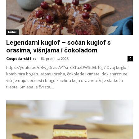
Kolači
Legendarni kuglof – sočan kuglof s
orasima, višnjama i čokoladom
Gospodarski list
-
18. prosinca 2025.
0
https://youtu.be/uBwgDresiAY?si=68TuzDWSdEL-t6_7 Ovaj kuglof
kombinira bogatu aromu oraha, čokolade i cimeta, dok smrznute
višnje daju sočnost i blagu kiselinu koja uravnotežuje slatkoću
tijesta. Smjesa je čvrsta,...