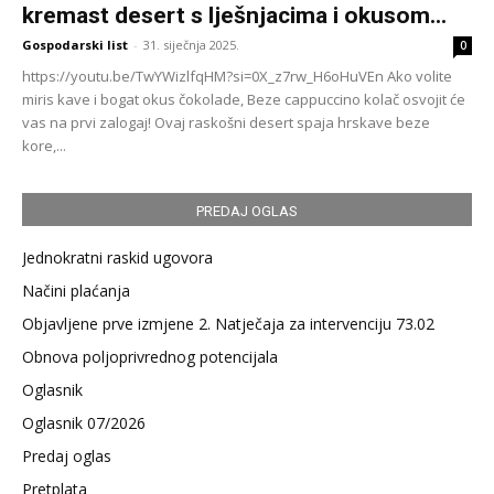
kremast desert s lješnjacima i okusom...
Gospodarski list
-
31. siječnja 2025.
0
https://youtu.be/TwYWizlfqHM?si=0X_z7rw_H6oHuVEn Ako volite
miris kave i bogat okus čokolade, Beze cappuccino kolač osvojit će
vas na prvi zalogaj! Ovaj raskošni desert spaja hrskave beze
kore,...
PREDAJ OGLAS
Jednokratni raskid ugovora
Načini plaćanja
Objavljene prve izmjene 2. Natječaja za intervenciju 73.02
Obnova poljoprivrednog potencijala
Oglasnik
Oglasnik 07/2026
Predaj oglas
Pretplata