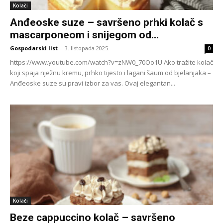
Kolači
Anđeoske suze – savršeno prhki kolač s
mascarponeom i snijegom od...
Gospodarski list
-
3. listopada 2025.
0
https://www.youtube.com/watch?v=zNW0_70Oo1U Ako tražite kolač
koji spaja nježnu kremu, prhko tijesto i lagani šaum od bjelanjaka –
Anđeoske suze su pravi izbor za vas. Ovaj elegantan...
Kolači
Beze cappuccino kolač – savršeno