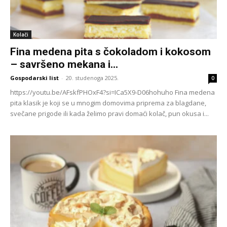
Kolači
Fina medena pita s čokoladom i kokosom
– savršeno mekana i...
Gospodarski list
-
20. studenoga 2025.
0
https://youtu.be/AFskfPHOxF4?si=ICa5X9-D06hohuho Fina medena
pita klasik je koji se u mnogim domovima priprema za blagdane,
svečane prigode ili kada želimo pravi domaći kolač, pun okusa i...