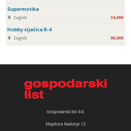
Supermotika
Zagreb
34,00€
Hobby sijaćica R-4
Zagreb
90,00€
Gospodarski list d.d.
Majstora Radonje 12