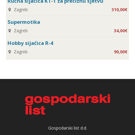
Ručna sijaćica KT-1 za preciznu sjetvu
Zagreb
310,00€
Supermotika
Zagreb
34,00€
Hobby sijaćica R-4
Zagreb
90,00€
Gospodarski list d.d.