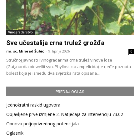
Vinogradarstvo
Sve učestalija crna trulež grožđa
mr. sc. Milorad Šubić
-
9. lipnja 2026.
0
Stručnoj javnosti i vinogradarima crna trulež vinove loze
(Guignardia bidwellii syn. Phyllosticta ampelicida) je rjeđe poznata
bolest koja je između dva svjetska rata opisana...
PREDAJ OGLAS
Jednokratni raskid ugovora
Objavljene prve izmjene 2. Natječaja za intervenciju 73.02
Obnova poljoprivrednog potencijala
Oglasnik