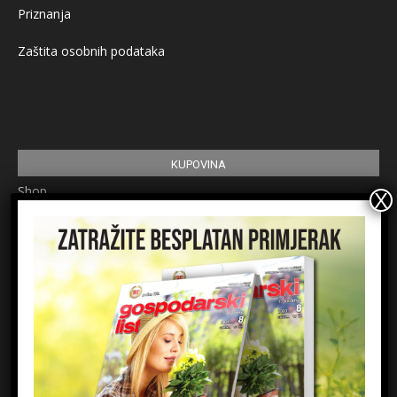
Priznanja
Zaštita osobnih podataka
KUPOVINA
Shop
Pretplata
Uvjeti korištenja
Prijavite se na newsletter
Ime