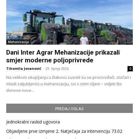
Mehanizacija
Dani Inter Agrar Mehanizacije prikazali
smjer moderne poljoprivrede
Tihomila Jovanović
-
29. lipnja 2026.
0
Na velikom okupljanju u Đakovu susreli su se proizvođači, stočari i
mladi zaljubljenici u mehanizaciju, svi s istim ciljem – vidjeti što
donose nove...
PREDAJ OGLAS
Jednokratni raskid ugovora
Objavljene prve izmjene 2. Natječaja za intervenciju 73.02