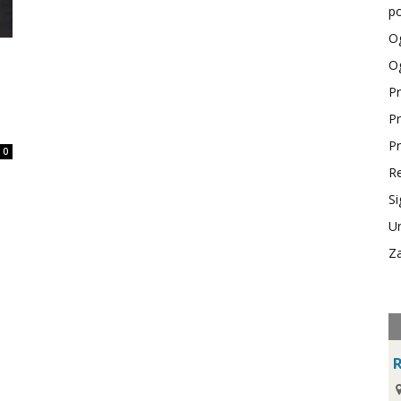
po
Og
Og
Pr
Pr
Pr
0
Re
Si
Ur
Za
R