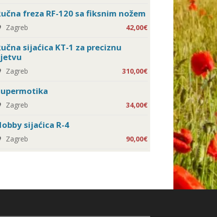
učna freza RF-120 sa fiksnim nožem
Zagreb
42,00€
učna sijaćica KT-1 za preciznu
jetvu
Zagreb
310,00€
Supermotika
Zagreb
34,00€
obby sijaćica R-4
Zagreb
90,00€