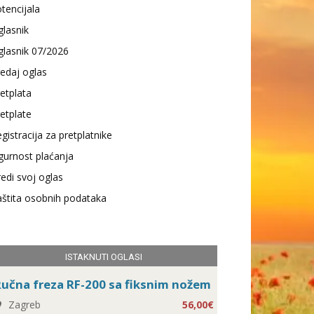
tencijala
lasnik
lasnik 07/2026
edaj oglas
etplata
etplate
gistracija za pretplatnike
gurnost plaćanja
edi svoj oglas
štita osobnih podataka
ISTAKNUTI OGLASI
učna freza RF-200 sa fiksnim nožem
Zagreb
56,00€