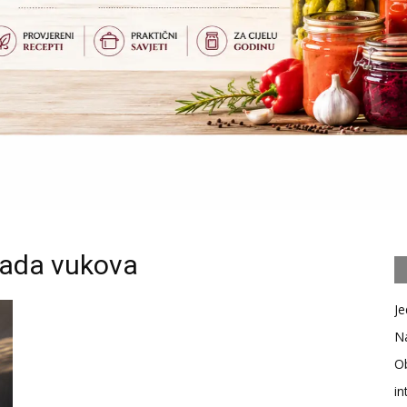
pada vukova
Je
Na
Ob
in