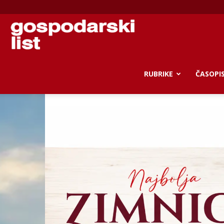
Gospodarski
list
RUBRIKE
ČASOPI