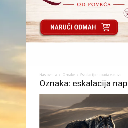
Naslovnica
Oznake
Eskalacija napada vukova
Oznaka: eskalacija na