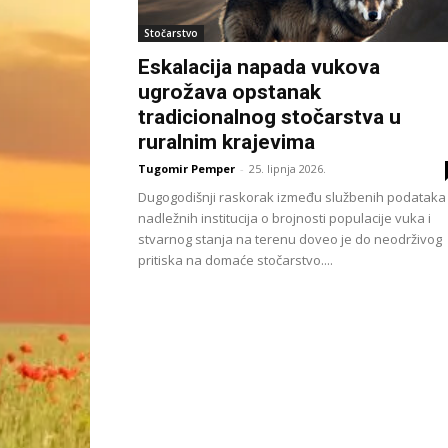
Stočarstvo
Eskalacija napada vukova
ugrožava opstanak
tradicionalnog stočarstva u
ruralnim krajevima
Tugomir Pemper
-
25. lipnja 2026.
Dugogodišnji raskorak između službenih podataka
nadležnih institucija o brojnosti populacije vuka i
stvarnog stanja na terenu doveo je do neodrživog
pritiska na domaće stočarstvo....