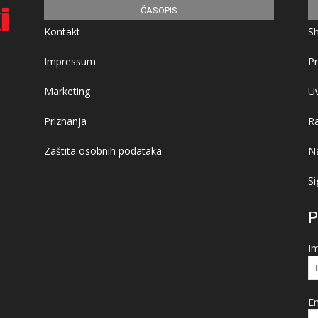
ČASOPIS
Kontakt
S
Impressum
Pr
Marketing
Uv
Priznanja
R
Zaštita osobnih podataka
Na
Si
P
I
Em