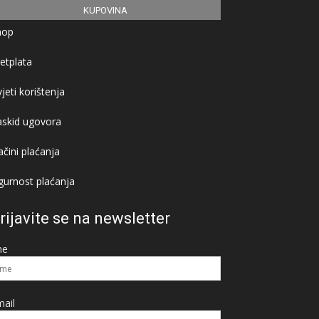
KUPOVINA
hop
etplata
jeti korištenja
askid ugovora
čini plaćanja
gurnost plaćanja
rijavite se na newsletter
me
ail