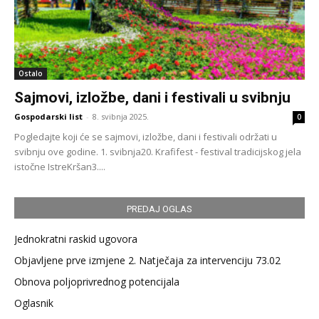
Ostalo
Sajmovi, izložbe, dani i festivali u svibnju
Gospodarski list
-
8. svibnja 2025.
0
Pogledajte koji će se sajmovi, izložbe, dani i festivali održati u
svibnju ove godine. 1. svibnja20. Krafifest - festival tradicijskog jela
istočne IstreKršan3....
PREDAJ OGLAS
Jednokratni raskid ugovora
Objavljene prve izmjene 2. Natječaja za intervenciju 73.02
Obnova poljoprivrednog potencijala
Oglasnik