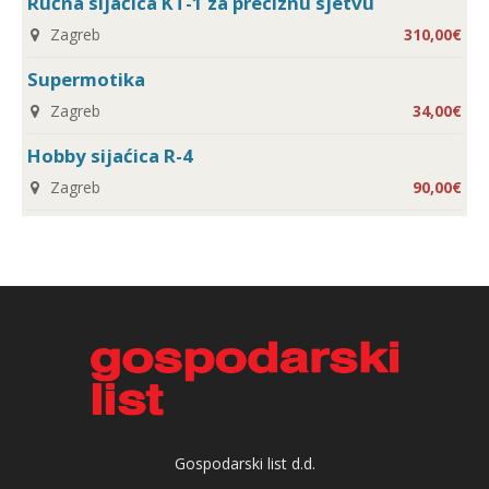
Ručna sijaćica KT-1 za preciznu sjetvu
Zagreb
310,00€
Supermotika
Zagreb
34,00€
Hobby sijaćica R-4
Zagreb
90,00€
Gospodarski list d.d.