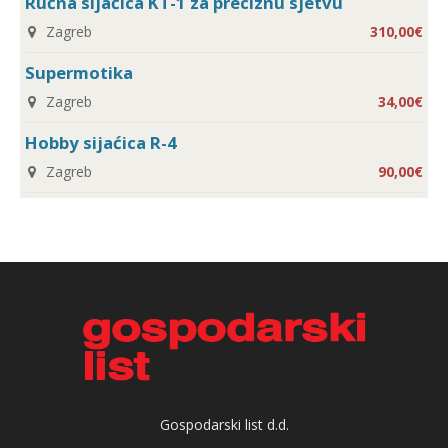
Ručna sijaćica KT-1 za preciznu sjetvu
Zagreb
310,00€
Supermotika
Zagreb
34,00€
Hobby sijaćica R-4
Zagreb
90,00€
Gospodarski list d.d.