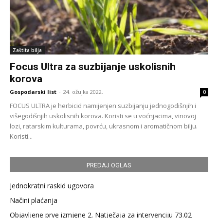
Zaštita bilja
Focus Ultra za suzbijanje uskolisnih
korova
Gospodarski list
-
24. ožujka 2022.
0
FOCUS ULTRA je herbicid namijenjen suzbijanju jednogodišnjih i
višegodišnjih uskolisnih korova. Koristi se u voćnjacima, vinovoj
lozi, ratarskim kulturama, povrću, ukrasnom i aromatičnom bilju.
Koristi...
PREDAJ OGLAS
Jednokratni raskid ugovora
Načini plaćanja
Objavljene prve izmjene 2. Natječaja za intervenciju 73.02