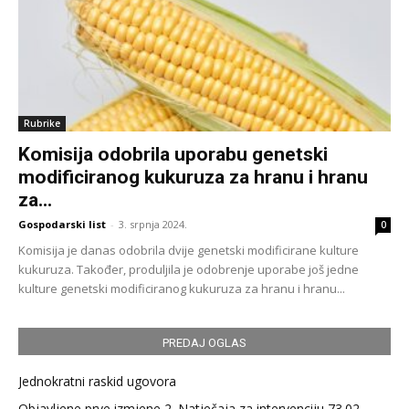
Rubrike
Komisija odobrila uporabu genetski
modificiranog kukuruza za hranu i hranu
za...
Gospodarski list
-
3. srpnja 2024.
0
Komisija je danas odobrila dvije genetski modificirane kulture
kukuruza. Također, produljila je odobrenje uporabe još jedne
kulture genetski modificiranog kukuruza za hranu i hranu...
PREDAJ OGLAS
Jednokratni raskid ugovora
Objavljene prve izmjene 2. Natječaja za intervenciju 73.02