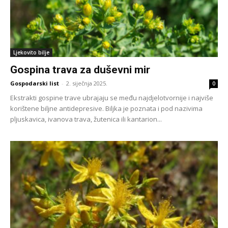
Ljekovito bilje
Gospina trava za duševni mir
Gospodarski list
-
2. siječnja 2025.
0
Ekstrakti gospine trave ubrajaju se među najdjelotvornije i najviše
korištene biljne antidepresive. Biljka je poznata i pod nazivima
pljuskavica, ivanova trava, žutenica ili kantarion...