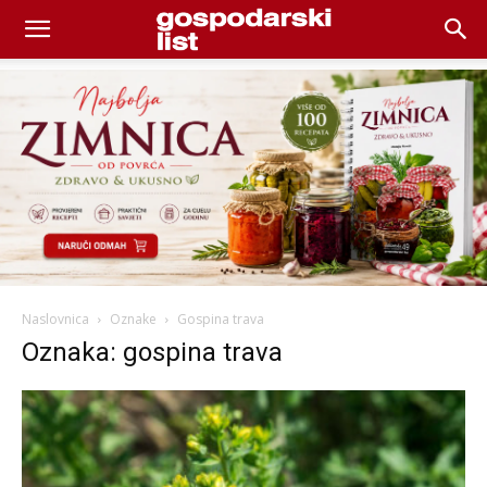
Naslovnica
Oznake
Gospina trava
Oznaka: gospina trava