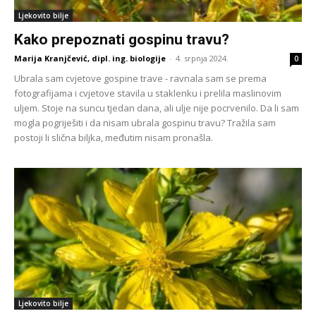
Ljekovito bilje
Kako prepoznati gospinu travu?
Marija Kranjčević, dipl. ing. biologije
-
4. srpnja 2024.
0
Ubrala sam cvjetove gospine trave - ravnala sam se prema
fotografijama i cvjetove stavila u staklenku i prelila maslinovim
uljem. Stoje na suncu tjedan dana, ali ulje nije pocrvenilo. Da li sam
mogla pogriješiti i da nisam ubrala gospinu travu? Tražila sam
postoji li slična biljka, međutim nisam pronašla.
Ljekovito bilje