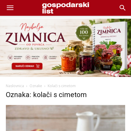
Naslovnica
Oznake
Kolači s cimetom
Oznaka: kolači s cimetom