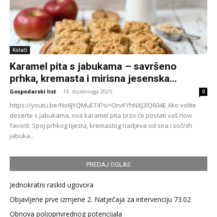
Kolači
Karamel pita s jabukama – savršeno
prhka, kremasta i mirisna jesenska...
Gospodarski list
-
13. studenoga 2025.
0
https://youtu.be/No6JYQMuET4?si=OrvKYhNXJ3lQ604E Ako volite
deserte s jabukama, ova karamel pita brzo će postati vaš novi
favorit. Spoj prhkog tijesta, kremastog nadjeva od sira i sočnih
jabuka...
PREDAJ OGLAS
Jednokratni raskid ugovora
Objavljene prve izmjene 2. Natječaja za intervenciju 73.02
Obnova poljoprivrednog potencijala