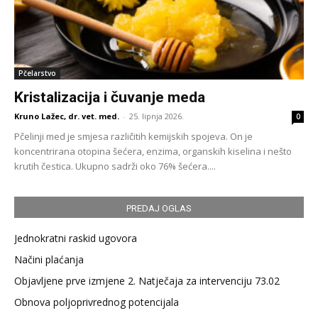
Pčelarstvo
Kristalizacija i čuvanje meda
Kruno Lažec, dr. vet. med.
-
25. lipnja 2026.
0
Pčelinji med je smjesa različitih kemijskih spojeva. On je
koncentrirana otopina šećera, enzima, organskih kiselina i nešto
krutih čestica. Ukupno sadrži oko 76% šećera....
PREDAJ OGLAS
Jednokratni raskid ugovora
Načini plaćanja
Objavljene prve izmjene 2. Natječaja za intervenciju 73.02
Obnova poljoprivrednog potencijala