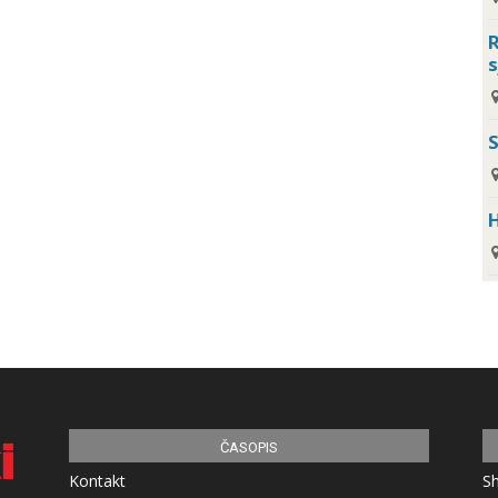
R
s
H
ČASOPIS
Kontakt
S