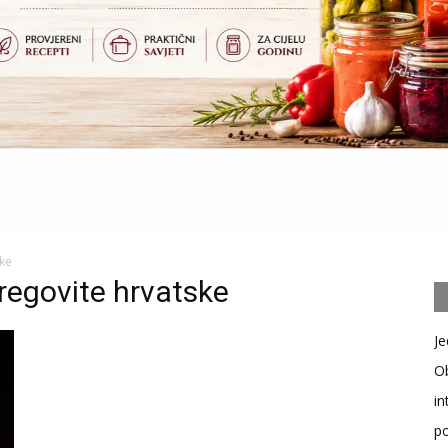
ske
regovite hrvatske
Je
Ob
in
po