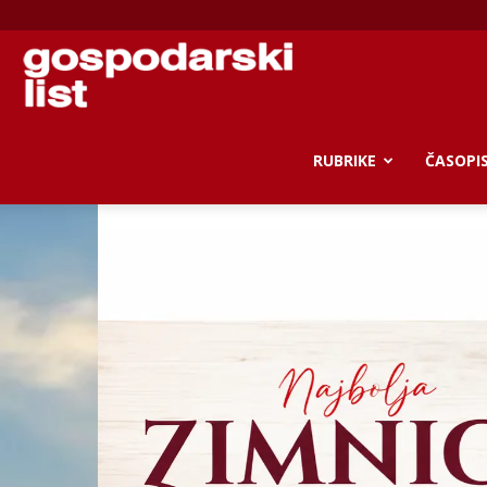
Gospodarski
list
RUBRIKE
ČASOPI