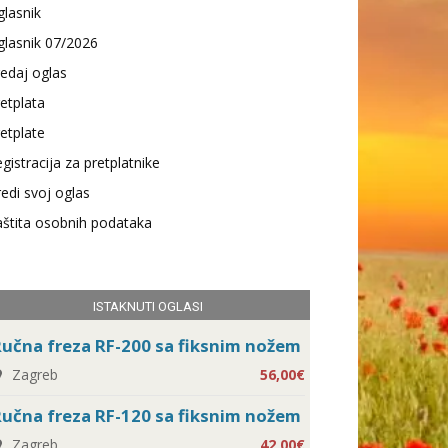
lasnik
lasnik 07/2026
edaj oglas
etplata
etplate
gistracija za pretplatnike
edi svoj oglas
štita osobnih podataka
ISTAKNUTI OGLASI
učna freza RF-200 sa fiksnim nožem
Zagreb
56,00€
učna freza RF-120 sa fiksnim nožem
Zagreb
42,00€