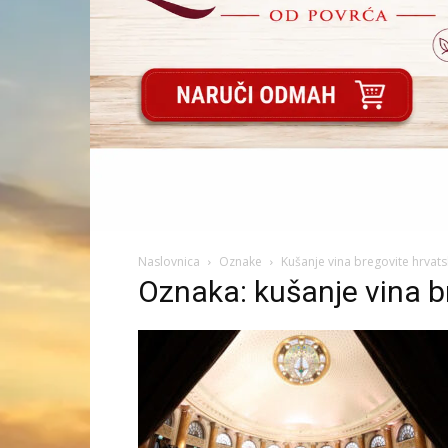
Naslovnica
Oznake
Kušanje vina bregovite hrvat
Oznaka: kušanje vina b