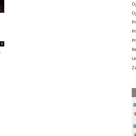
Og
Og
Pr
Pr
Pr
0
Re
u
Ur
Za
R
R