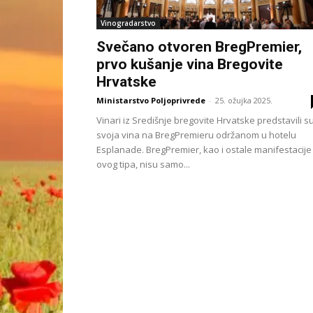
Vinogradarstvo
Svečano otvoren BregPremier,
prvo kušanje vina Bregovite
Hrvatske
Ministarstvo Poljoprivrede
-
25. ožujka 2025.
Vinari iz Središnje bregovite Hrvatske predstavili s
svoja vina na BregPremieru održanom u hotelu
Esplanade. BregPremier, kao i ostale manifestacije
ovog tipa, nisu samo...