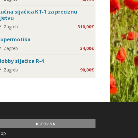
učna sijaćica KT-1 za preciznu
jetvu
Zagreb
310,00€
Supermotika
Zagreb
34,00€
obby sijaćica R-4
Zagreb
90,00€
KUPOVINA
hop