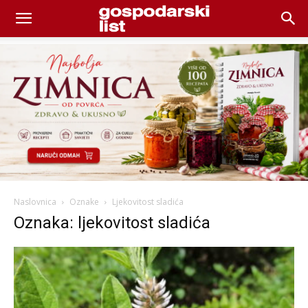
Naslovnica
Oznake
Ljekovitost sladića
Oznaka: ljekovitost sladića