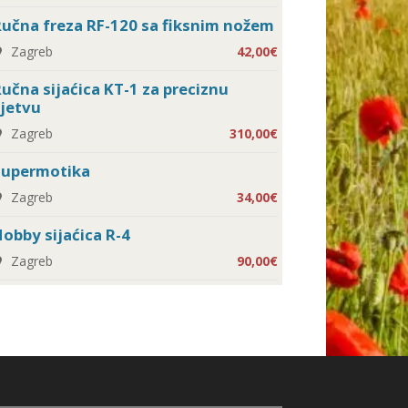
učna freza RF-120 sa fiksnim nožem
Zagreb
42,00€
učna sijaćica KT-1 za preciznu
jetvu
Zagreb
310,00€
Supermotika
Zagreb
34,00€
obby sijaćica R-4
Zagreb
90,00€