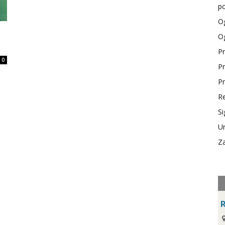
po
Og
Og
Pr
0
Pr
Pr
Re
Si
Ur
Za
R