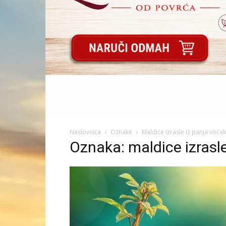
Naslovnica
Oznake
Maldice izrasle iz panja voća
Oznaka: maldice izrasl