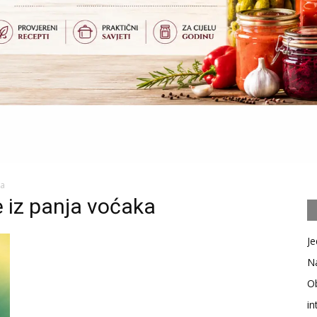
ka
e iz panja voćaka
Je
Na
Ob
in