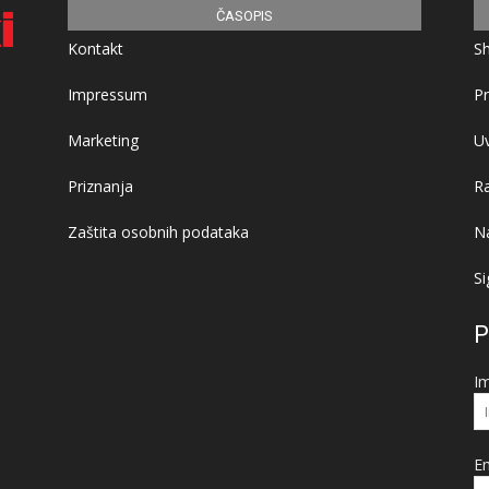
ČASOPIS
Kontakt
S
Impressum
Pr
Marketing
Uv
Priznanja
R
Zaštita osobnih podataka
Na
Si
P
I
Em