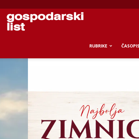
Gospodarski
list
RUBRIKE
ČASOPI