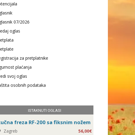
tencijala
lasnik
lasnik 07/2026
edaj oglas
etplata
etplate
gistracija za pretplatnike
gurnost plaćanja
edi svoj oglas
štita osobnih podataka
ISTAKNUTI OGLASI
učna freza RF-200 sa fiksnim nožem
Zagreb
56,00€