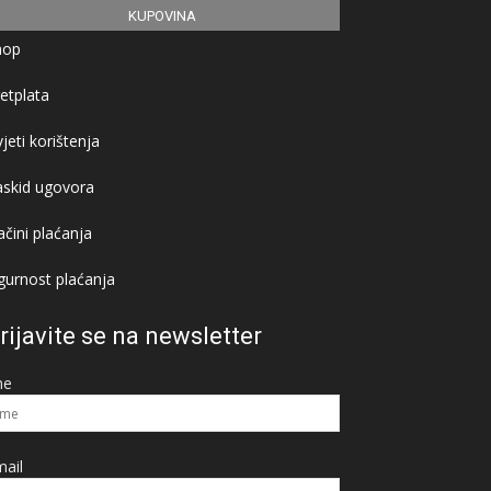
KUPOVINA
hop
etplata
jeti korištenja
askid ugovora
čini plaćanja
gurnost plaćanja
rijavite se na newsletter
me
ail