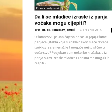
Pitanja i odgovori
Da li se mladice izrasle iz panja
voćaka mogu cijepiti?
prof. dr. sc. Tomislav Jemrić
-
12. prosinca 2017.
U šumarstvu je uobičajeno da se uzgajaju šume
panjače (stabla koja su nikla nakon sječe drveća
izniklog iz sjemena). Je li moguće nešto slično u
voćarstvu? Posjekao sam nekoliko krušaka, a iz
panja su mi izrasle mladice i zanima me mogu li ih
cijepiti ?