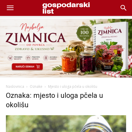
Naslovnica
Oznake
Mjesto i uloga pčela u okolišu
Oznaka: mjesto i uloga pčela u
okolišu