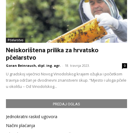
Pčelarstvo
Neiskorištena prilika za hrvatsko
pčelarstvo
Goran Beinrauch, dipl. ing. agr.
-
18. travnja 2023.
0
U gradskoj vijećnici Novog Vinodolskog krajem ožujka i početkom
travnja održan je dvodnevni znanstveni skup. “Mjesto i uloga pčele
u okolišu – Od Vinodolskog...
PREDAJ OGLAS
Jednokratni raskid ugovora
Načini plaćanja