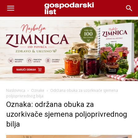
Naslovnica
Oznake
Održana obuka za uzorkivače sjemena
poljoprivrednog bilja
Oznaka: održana obuka za
uzorkivače sjemena poljoprivrednog
bilja