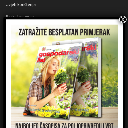
Uvjeti korištenja
Raskid ugovora
Načini plaćanja
Sigurnost plaćanja
Prijavite se na newsletter
Ime
Email