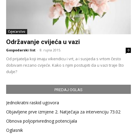
Cvjećarstvo
Održavanje cvijeća u vazi
Gospodarski list
-
8. rujna 2015.
0
Od prijatelja koji imaju vikendicu i vrt, a i susjeda s vrtom često
dobivam rezano cvijeće. Kako s njim postupiti da u vazi traje što
dulje?
PREDAJ OGLAS
Jednokratni raskid ugovora
Objavljene prve izmjene 2. Natječaja za intervenciju 73.02
Obnova poljoprivrednog potencijala
Oglasnik