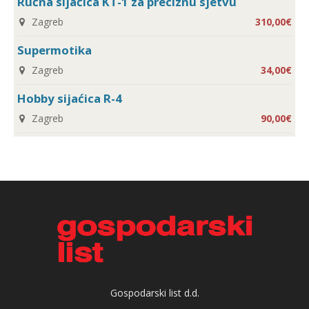
Ručna sijaćica KT-1 za preciznu sjetvu
Zagreb
310,00€
Supermotika
Zagreb
34,00€
Hobby sijaćica R-4
Zagreb
90,00€
Gospodarski list d.d.