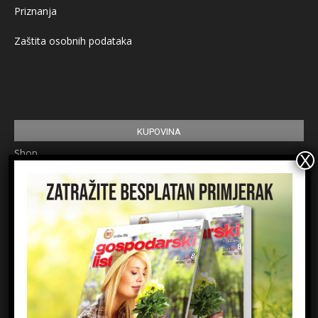
Priznanja
Zaštita osobnih podataka
KUPOVINA
Shop
Pretplata
Uvjeti korištenja
Prijavite se na newsletter
Ime