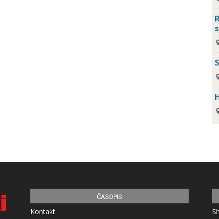
R
s
H
ČASOPIS
Kontakt
S