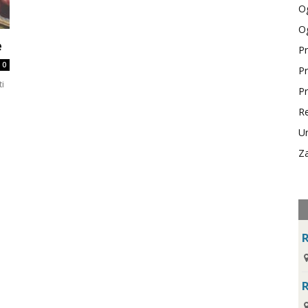
Og
Og
e
Pr
0
Pr
ti
Pr
Re
Ur
Za
R
R