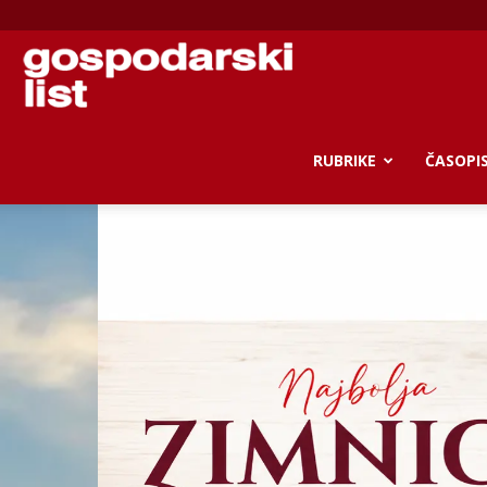
Gospodarski
list
RUBRIKE
ČASOPI