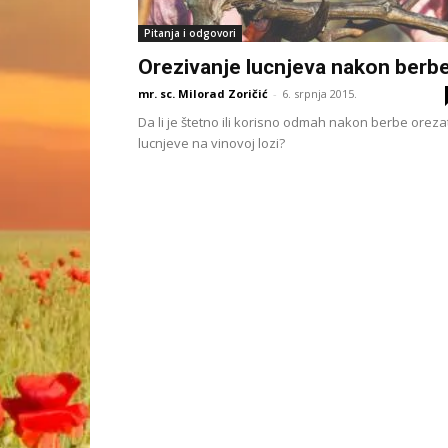
Pitanja i odgovori
Orezivanje lucnjeva nakon berb
mr. sc. Milorad Zoričić
-
6. srpnja 2015.
Da li je štetno ili korisno odmah nakon berbe oreza
lucnjeve na vinovoj lozi?