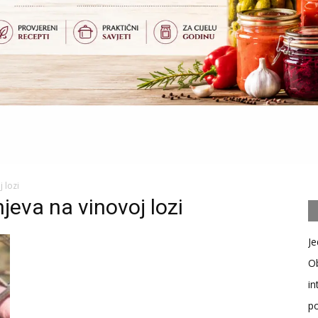
 lozi
jeva na vinovoj lozi
Je
Ob
in
po