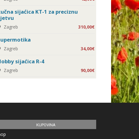
učna sijaćica KT-1 za preciznu
jetvu
Zagreb
310,00€
Supermotika
Zagreb
34,00€
obby sijaćica R-4
Zagreb
90,00€
KUPOVINA
hop