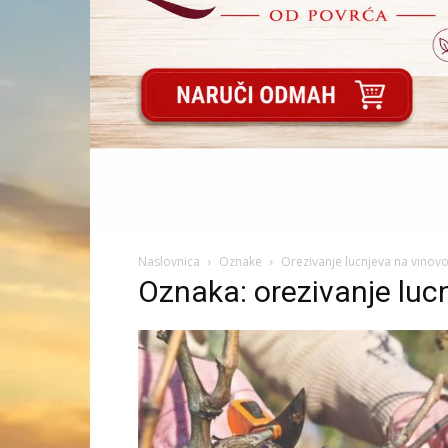
Naslovnica
Oznake
Orezivanje lucnjeva na vinovoj
Oznaka: orezivanje lucn