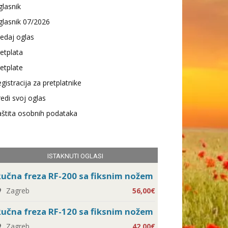
lasnik
lasnik 07/2026
edaj oglas
etplata
etplate
gistracija za pretplatnike
edi svoj oglas
štita osobnih podataka
ISTAKNUTI OGLASI
učna freza RF-200 sa fiksnim nožem
Zagreb
56,00€
učna freza RF-120 sa fiksnim nožem
Zagreb
42,00€